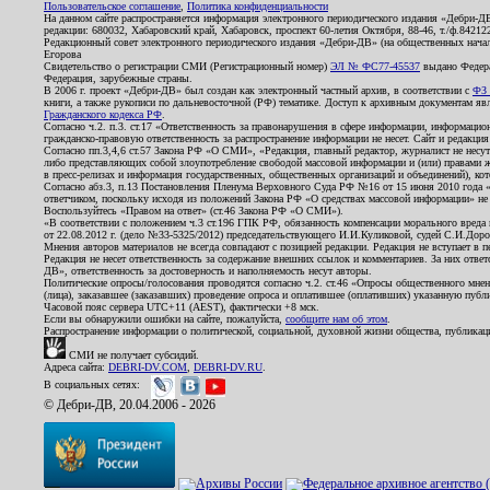
Пользовательское соглашение
,
Политика конфиденциальности
На данном сайте распространяется информация электронного периодического издания «Дебри-Д
редакции: 680032, Хабаровский край, Хабаровск, проспект 60-летия Октября, 88-46, т./ф.8421
Редакционный совет электронного периодического издания «Дебри-ДВ» (на общественных нач
Егорова
Свидетельство о регистрации СМИ (Регистрационный номер)
ЭЛ № ФС77-45537
выдано Федера
Федерация, зарубежные страны.
В 2006 г. проект «Дебри-ДВ» был создан как электронный частный архив, в соответствии с
ФЗ 
книги, а также рукописи по дальневосточной (РФ) тематике. Доступ к архивным документам явля
Гражданского кодекса РФ
.
Согласно ч.2. п.3. ст.17 «Ответственность за правонарушения в сфере информации, информац
гражданско-правовую ответственность за распространение информации не несет. Сайт и редакци
Согласно пп.3,4,6 ст.57 Закона РФ «О СМИ», «Редакция, главный редактор, журналист не несут
либо представляющих собой злоупотребление свободой массовой информации и (или) правами ж
в пресс-релизах и информация государственных, общественных организаций и объединений), кот
Согласно абз.3, п.13 Постановления Пленума Верховного Суда РФ №16 от 15 июня 2010 года 
ответчиком, поскольку исходя из положений Закона РФ «О средствах массовой информации» не 
Воспользуйтесь «Правом на ответ» (ст.46 Закона РФ «О СМИ»).
«В соответствии с положением ч.3 ст.196 ГПК РФ, обязанность компенсации морального вреда п
от 22.08.2012 г. (дело №33-5325/2012) председательствующего И.И.Куликовой, судей С.И.Дор
Мнения авторов материалов не всегда совпадают с позицией редакции. Редакция не вступает в п
Редакция не несет ответственность за содержание внешних ссылок и комментариев. За них отве
ДВ», ответственность за достоверность и наполняемость несут авторы.
Политические опросы/голосования проводятся согласно ч.2. ст.46 «Опросы общественного мнени
(лица), заказавшее (заказавших) проведение опроса и оплатившее (оплативших) указанную публик
Часовой пояс сервера UTC+11 (AEST), фактически +8 мск.
Если вы обнаружили ошибки на сайте, пожалуйста,
сообщите нам об этом
.
Распространение информации о политической, социальной, духовной жизни общества, публикац
СМИ не получает субсидий.
Адреса сайта:
DEBRI-DV.COM
,
DEBRI-DV.RU
.
В социальных сетях:
© Дебри-ДВ, 20.04.2006 - 2026