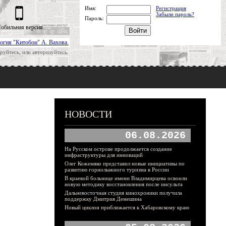
Имя:
Регистрация
Забыли пароль?
Пароль:
обильная версия
огия "Китобои" А. Вахова.
руйтесь, или авторизуйтесь.
НОВОСТИ
06.08.2026
На Русском острове продолжается создание
инфраструктуры для инноваций
Олег Кожемяко представил новые инициативы по
развитию горнолыжного туризма в России
В краевой больнице имени Владимирцева освоили
новую методику восстановления после инсульта
Дальневосточная студия кинохроники получила
поддержку Дмитрия Демешина
Новый циклон приближается к Хабаровскому краю