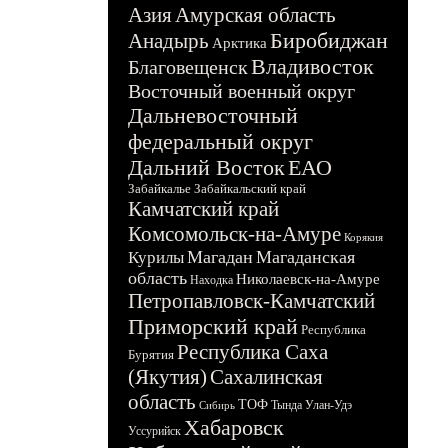
Азия
Амурская область
Биробиджан
Анадырь
Арктика
Владивосток
Благовещенск
Восточный военный округ
Дальневосточный
федеральный округ
Дальний Восток
ЕАО
Забайкалье
Забайкальский край
Камчатский край
Комсомольск-на-Амуре
Корякия
Магадан
Магаданская
Курилы
область
Николаевск-на-Амуре
Находка
Петропавловск-Камчатский
Приморский край
Республика
Республика Саха
Бурятия
(Якутия)
Сахалинская
область
ТОФ
Тында
Улан-Удэ
Сибирь
Хабаровск
Уссурийск