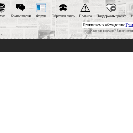
хив
Комментарии
Форум
Обратная связь
Правила
Поддержать проект
М
Приглашаем к обсуждению:
Трил
Надоела реклама? Зарегистри
ск