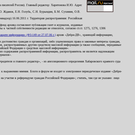
 писателей России). Главный редактор: Харитонова И.Ю. Адрес
Ю. Жданов, Е.Н. Голубь, С.Н. Бурындин, Б.М. Сухинин, О.В.
надзор) 16.06.2011 г. Территория распространения: Российская
й фонд архива составляют публикации газет и журналов, изданные
к частной собственности редакции не относятся, согласно ст.ст. 1275, 1276, 1306
щите информации» (ФЗ-149 от 27.07.06 г.)
архив «Дебри-ДВ», хранящий информацию,
ь и достоинство граждан и организаций, либо ущемляющих права и законные интересы граждан,
ов, распространенных другим средством массовой информации (а также сообщения, переданные
сийской Федерации о средствах массовой информации».
из содержания распространенной информации, распространитель не является надлежащим
ериалов».
редителя и главного редактор», - из апелляционного определения Хабаровского краевого суда
ны к выражению мнения. Блоги и форум не входят в электронное периодическое издание «Дебри-
а участие в референдуме граждан Российской Федерации»; считать, там где не указано: лицо