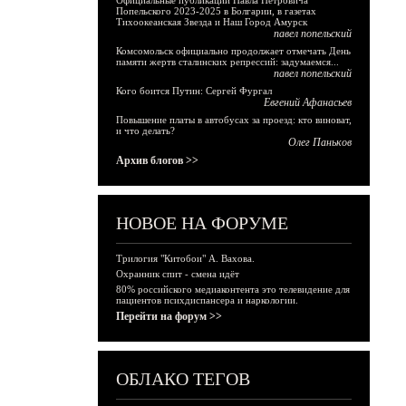
Официальные публикации Павла Петровича
Попельского 2023-2025 в Болгарии, в газетах
Тихоокеанская Звезда и Наш Город Амурск
павел попельский
Комсомольск официально продолжает отмечать День
памяти жертв сталинских репрессий: задумаемся...
павел попельский
Кого боится Путин: Сергей Фургал
Евгений Афанасьев
Повышение платы в автобусах за проезд: кто виноват,
и что делать?
Олег Паньков
Архив блогов >>
НОВОЕ НА ФОРУМЕ
Трилогия "Китобои" А. Вахова.
Охранник спит - смена идёт
80% российского медиаконтента это телевидение для
пациентов психдиспансера и наркологии.
Перейти на форум >>
ОБЛАКО ТЕГОВ