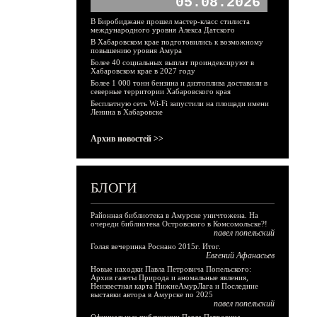
05.08.2026
В Биробиджане прошел мастер-класс стилиста
международного уровня Алекса Датского
В Хабаровском крае подготовились к возможному
повышению уровня Амура
Более 40 социальных выплат проиндексируют в
Хабаровском крае в 2027 году
Более 1 000 тонн бензина и дизтоплива доставили в
северные территории Хабаровского края
Бесплатную сеть Wi-Fi запустили на площади имени
Ленина в Хабаровске
Архив новостей >>
БЛОГИ
Районная библиотека в Амурске уничтожена. На
очереди библиотека Островского в Комсомольске?!
павел попельский
Голая вечеринка Роснано 2015г. Итог.
Евгений Афанасьев
Новые находки Павла Петровича Попельского:
Архив газеты Природа и аномальные явления,
Неизвестная карта НижнеАмурЛага и Последние
выставки автора в Амурске по 2025
павел попельский