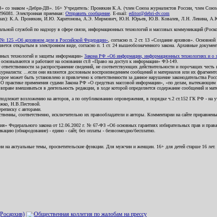
В» со знаком «Дебри-ДВ». 16+ Учредитель: Пронякин К.А. (член Союза журналистов России, член Союза
2296081. Электронная приемная:
Отправить сообщение
. E-mail:
editor@debri-dv.com
алах): К.А. Пронякин, И.Ю. Харитонова, А.Э. Мирмович, Ю.Н. Юрьев, Ю.В. Ковалев, Л.Н. Левина, А.
льной службой по надзору в сфере связи, информационных технологий и массовых коммуникаций (Роском
№ 125 «Об архивном деле в Российской Федерации»
, согласно п. 2 ст. 13 «Создание архивов». Основно
ется открытым в электронном виде, согласно п. 1 ст. 24 вышеобозначенного закона. Архивные документы 
ионных технологий и защиты информации»
Закона РФ «Об информации, информационных технологиях и о за
я основываются и работают на основании ст.8 «Право на доступ к информации» ФЗ-149.
 ответственности за распространение сведений, не соответствующих действительности и порочащих чест
урналиста: ...если они являются дословным воспроизведением сообщений и материалов или их фрагмент
орое может быть установлено и привлечено к ответственности за данное нарушение законодательства Рос
«О практике применения судами Закона РФ «О средствах массовой информации», «по делам, вытекающим 
вправе вмешиваться в деятельность редакции, в ходе которой определяется содержание сообщений и мат
одлежит возложению на авторов, а по опубликованию опровержения, в порядке ч.2 ст.152 ГК РФ - на уч
ожко, Н.В.Пестовой.
ереписку с авторами.
тственны, соответственно, исключительно их правообладатели и авторы. Комментарии на сайте приравне
я» Федерального закона от 12.06.2002 г. № 67-ФЗ «Об основных гарантиях избирательных прав и права н
ацию (обнародование) - едино - сайт, без оплаты - безвозмездно/бесплатно.
ии на актуальные темы, просветительские функции. Для мужчин и женщин. 16+ для детей старше 16 лет.