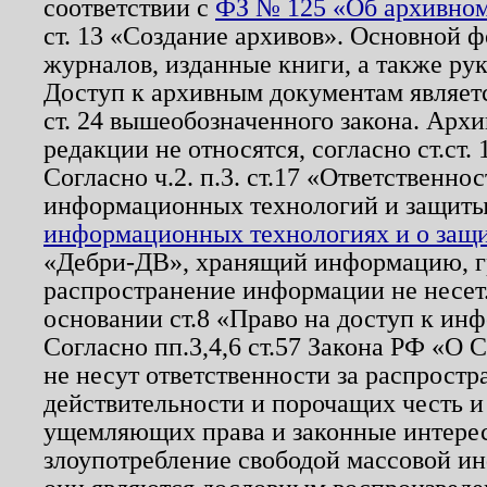
соответствии с
ФЗ № 125 «Об архивном
ст. 13 «Создание архивов». Основной ф
журналов, изданные книги, а также ру
Доступ к архивным документам являетс
ст. 24 вышеобозначенного закона. Арх
редакции не относятся, согласно ст.ст. 
Согласно ч.2. п.3. ст.17 «Ответственн
информационных технологий и защит
информационных технологиях и о защит
«Дебри-ДВ», хранящий информацию, гр
распространение информации не несет.
основании ст.8 «Право на доступ к ин
Согласно пп.3,4,6 ст.57 Закона РФ «О
не несут ответственности за распрост
действительности и порочащих честь и
ущемляющих права и законные интере
злоупотребление свободой массовой ин