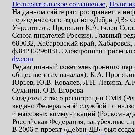
Пользовательское соглашение
,
Политик
На данном сайте распространяется ин
периодического издания «Дебри-ДВ» с
Учредитель: Пронякин К.А. (член Союз
Союза писателей России). Главный ред
680032, Хабаровский край, Хабаровск, п
ф.84212296081. Электронная приемная
dv.com
Редакционный совет электронного пер
общественных началах): К.А. Проняки
Юрьев, Ю.В. Ковалев, Л.Н. Левина, А.
Сухинин, О.В. Егорова
Свидетельство о регистрации СМИ (Р
выдано Федеральной службой по надзо
и массовых коммуникаций (Роскомнадзо
Российская Федерация, зарубежные ст
В 2006 г. проект «Дебри-ДВ» был созда