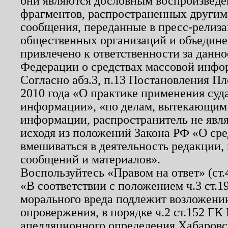
они являются дословным воспроизведе
фрагментов, распространенных другим
сообщения, переданные в пресс-релиза
общественных организаций и объединен
привлечено к ответственности за данн
Федерации о средствах массовой инфо
Согласно абз.3, п.13 Постановления П
2010 года «О практике применения суд
информации», «по делам, вытекающим
информации, распространитель не явл
исходя из положений Закона РФ «О ср
вмешиваться в деятельность редакции, 
сообщений и материалов».
Воспользуйтесь «Правом на ответ» (ст
«В соответствии с положением ч.3 ст.
морального вреда подлежит возложению
опровержения, в порядке ч.2 ст.152 ГК 
апелляционного определения Хабаровско