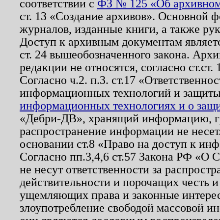
соответствии с
ФЗ № 125 «Об архивном
ст. 13 «Создание архивов». Основной ф
журналов, изданные книги, а также ру
Доступ к архивным документам являетс
ст. 24 вышеобозначенного закона. Арх
редакции не относятся, согласно ст.ст. 
Согласно ч.2. п.3. ст.17 «Ответственн
информационных технологий и защит
информационных технологиях и о защит
«Дебри-ДВ», хранящий информацию, гр
распространение информации не несет.
основании ст.8 «Право на доступ к ин
Согласно пп.3,4,6 ст.57 Закона РФ «О
не несут ответственности за распрост
действительности и порочащих честь и
ущемляющих права и законные интере
злоупотребление свободой массовой ин