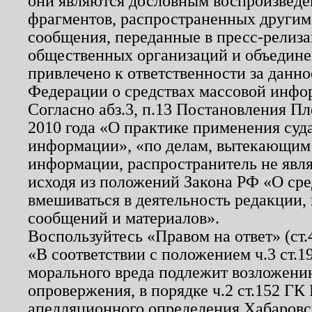
они являются дословным воспроизведе
фрагментов, распространенных другим
сообщения, переданные в пресс-релиза
общественных организаций и объединен
привлечено к ответственности за данн
Федерации о средствах массовой инфо
Согласно абз.3, п.13 Постановления П
2010 года «О практике применения суд
информации», «по делам, вытекающим
информации, распространитель не явл
исходя из положений Закона РФ «О ср
вмешиваться в деятельность редакции, 
сообщений и материалов».
Воспользуйтесь «Правом на ответ» (ст
«В соответствии с положением ч.3 ст.
морального вреда подлежит возложению
опровержения, в порядке ч.2 ст.152 ГК 
апелляционного определения Хабаровско