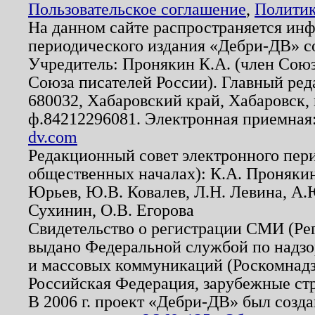
Пользовательское соглашение
,
Политик
На данном сайте распространяется ин
периодического издания «Дебри-ДВ» с
Учредитель: Пронякин К.А. (член Союз
Союза писателей России). Главный ред
680032, Хабаровский край, Хабаровск, п
ф.84212296081. Электронная приемная
dv.com
Редакционный совет электронного пер
общественных началах): К.А. Проняки
Юрьев, Ю.В. Ковалев, Л.Н. Левина, А.
Сухинин, О.В. Егорова
Свидетельство о регистрации СМИ (Р
выдано Федеральной службой по надзо
и массовых коммуникаций (Роскомнадзо
Российская Федерация, зарубежные ст
В 2006 г. проект «Дебри-ДВ» был созда