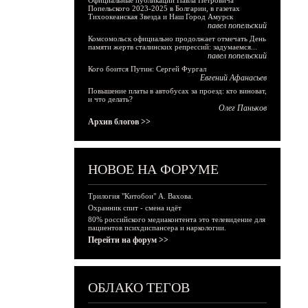
Официальные публикации Павла Петровича
Попельского 2023-2025 в Болгарии, в газетах
Тихоокеанская Звезда и Наш Город Амурск
павел попельский
Комсомольск официально продолжает отмечать День
памяти жертв сталинских репрессий: задумаемся...
павел попельский
Кого боится Путин: Сергей Фургал
Евгений Афанасьев
Повышение платы в автобусах за проезд: кто виноват,
и что делать?
Олег Паньков
Архив блогов >>
НОВОЕ НА ФОРУМЕ
Трилогия "Китобои" А. Вахова.
Охранник спит - смена идёт
80% российского медиаконтента это телевидение для
пациентов психдиспансера и наркологии.
Перейти на форум >>
ОБЛАКО ТЕГОВ