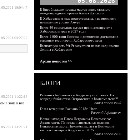
05.08.2026
.05.2021 19:04:47
В Биробиджане прошел мастер-класс стилиста
международного уровня Алекса Датского
В Хабаровском крае подготовились к возможному
повышению уровня Амура
Более 40 социальных выплат проиндексируют в
Хабаровском крае в 2027 году
Более 1 000 тонн бензина и дизтоплива доставили в
.05.2021 05:27:22
северные территории Хабаровского края
Бесплатную сеть Wi-Fi запустили на площади имени
Ленина в Хабаровске
Архив новостей >>
БЛОГИ
Районная библиотека в Амурске уничтожена. На
.05.2021 11:22:13
очереди библиотека Островского в Комсомольске?!
павел попельский
ом в зоне и все
Голая вечеринка Роснано 2015г. Итог.
Евгений Афанасьев
Новые находки Павла Петровича Попельского:
Архив газеты Природа и аномальные явления,
Неизвестная карта НижнеАмурЛага и Последние
.05.2021 13:21:21
выставки автора в Амурске по 2025
павел попельский