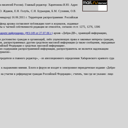
 писателей России). Главный редактор: Харитонова И.Ю. Адрес
Ю. Жданов, Е.Н. Голубь, С.Н. Бурындин, Б.М. Сухинин, О.В.
надзор) 16.06.2011 г. Территория распространения: Российская
й фонд архива составляют публикации газет и журналов, изданные
к частной собственности редакции не относятся, согласно ст.ст. 1275, 1276, 1306
щите информации» (ФЗ-149 от 27.07.06 г.)
архив «Дебри-ДВ», хранящий информацию,
ь и достоинство граждан и организаций, либо ущемляющих права и законные интересы граждан,
ов, распространенных другим средством массовой информации (а также сообщения, переданные
сийской Федерации о средствах массовой информации».
из содержания распространенной информации, распространитель не является надлежащим
ериалов».
редителя и главного редактор», - из апелляционного определения Хабаровского краевого суда
ны к выражению мнения. Блоги и форум не входят в электронное периодическое издание «Дебри-
а участие в референдуме граждан Российской Федерации»; считать, там где не указано: лицо