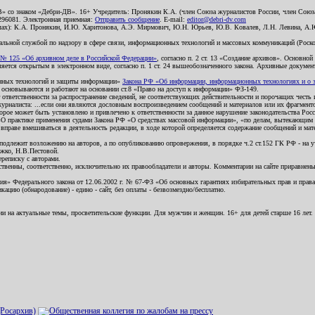
В» со знаком «Дебри-ДВ». 16+ Учредитель: Пронякин К.А. (член Союза журналистов России, член Союза
2296081. Электронная приемная:
Отправить сообщение
. E-mail:
editor@debri-dv.com
алах): К.А. Пронякин, И.Ю. Харитонова, А.Э. Мирмович, Ю.Н. Юрьев, Ю.В. Ковалев, Л.Н. Левина, А.
льной службой по надзору в сфере связи, информационных технологий и массовых коммуникаций (Роском
№ 125 «Об архивном деле в Российской Федерации»
, согласно п. 2 ст. 13 «Создание архивов». Основно
ется открытым в электронном виде, согласно п. 1 ст. 24 вышеобозначенного закона. Архивные документы 
ионных технологий и защиты информации»
Закона РФ «Об информации, информационных технологиях и о за
я основываются и работают на основании ст.8 «Право на доступ к информации» ФЗ-149.
 ответственности за распространение сведений, не соответствующих действительности и порочащих чест
урналиста: ...если они являются дословным воспроизведением сообщений и материалов или их фрагмент
орое может быть установлено и привлечено к ответственности за данное нарушение законодательства Рос
«О практике применения судами Закона РФ «О средствах массовой информации», «по делам, вытекающим 
вправе вмешиваться в деятельность редакции, в ходе которой определяется содержание сообщений и мат
одлежит возложению на авторов, а по опубликованию опровержения, в порядке ч.2 ст.152 ГК РФ - на уч
ожко, Н.В.Пестовой.
ереписку с авторами.
тственны, соответственно, исключительно их правообладатели и авторы. Комментарии на сайте приравне
я» Федерального закона от 12.06.2002 г. № 67-ФЗ «Об основных гарантиях избирательных прав и права н
ацию (обнародование) - едино - сайт, без оплаты - безвозмездно/бесплатно.
ии на актуальные темы, просветительские функции. Для мужчин и женщин. 16+ для детей старше 16 лет.