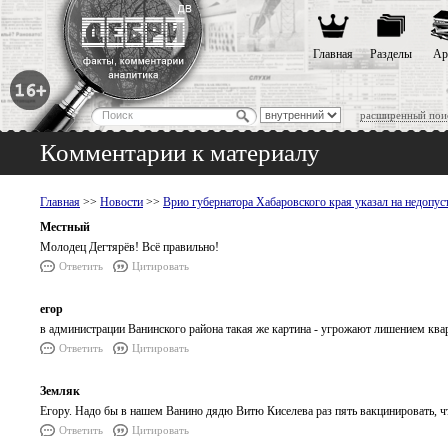
Главная
Разделы
Ар
расширенный пои
Комментарии к материалу
Главная
>>
Новости
>>
Врио губернатора Хабаровского края указал на недопу
Местный
Молодец Дегтярёв! Всё правильно!
Ответить
Цитировать
егор
в администрации Ванинского района такая же картина - угрожают лишением ква
Ответить
Цитировать
Земляк
Егору. Надо бы в нашем Ванино дядю Витю Киселева раз пять вакцинировать, ч
Ответить
Цитировать