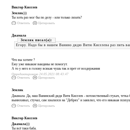
Виктор Киселев
Земляк
)))
Ты хоть раз мог бы по делу - или только лизать?
Ответить
Цитировать
Джамала
Земляк
Егору. Надо бы в нашем Ванино дядю Витю Киселева раз пять вак
Что вы хотите ?
Ему уже никакие вакцины не помогут.
А то у него в голову всякая чушь так и прет от воздержания
Отредактировано 24.05.2021 08:43:47
Ответить
Цитировать
Земляк
Джамала. Да, наш Ванинский дядя Витя Киселев - потомственный стукач, тетка б
вынюхивал, стучал, сам хвалился на "Дебрях" и заявлял, что его никакая психушк
Ответить
Цитировать
Виктор Киселев
Джамала
)))
Ты всё таки баба.