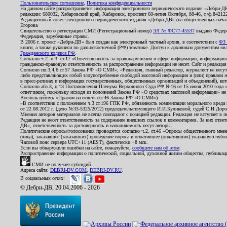
Пользовательское соглашение
,
Политика конфиденциальности
На данном сайте распространяется информация электронного периодического издания «Дебри-Д
редакции: 680032, Хабаровский край, Хабаровск, проспект 60-летия Октября, 88-46, т./ф.8421
Редакционный совет электронного периодического издания «Дебри-ДВ» (на общественных нач
Егорова
Свидетельство о регистрации СМИ (Регистрационный номер)
ЭЛ № ФС77-45537
выдано Федера
Федерация, зарубежные страны.
В 2006 г. проект «Дебри-ДВ» был создан как электронный частный архив, в соответствии с
ФЗ 
книги, а также рукописи по дальневосточной (РФ) тематике. Доступ к архивным документам явля
Гражданского кодекса РФ
.
Согласно ч.2. п.3. ст.17 «Ответственность за правонарушения в сфере информации, информац
гражданско-правовую ответственность за распространение информации не несет. Сайт и редакци
Согласно пп.3,4,6 ст.57 Закона РФ «О СМИ», «Редакция, главный редактор, журналист не несут
либо представляющих собой злоупотребление свободой массовой информации и (или) правами ж
в пресс-релизах и информация государственных, общественных организаций и объединений), кот
Согласно абз.3, п.13 Постановления Пленума Верховного Суда РФ №16 от 15 июня 2010 года 
ответчиком, поскольку исходя из положений Закона РФ «О средствах массовой информации» не 
Воспользуйтесь «Правом на ответ» (ст.46 Закона РФ «О СМИ»).
«В соответствии с положением ч.3 ст.196 ГПК РФ, обязанность компенсации морального вреда п
от 22.08.2012 г. (дело №33-5325/2012) председательствующего И.И.Куликовой, судей С.И.Дор
Мнения авторов материалов не всегда совпадают с позицией редакции. Редакция не вступает в п
Редакция не несет ответственность за содержание внешних ссылок и комментариев. За них отве
ДВ», ответственность за достоверность и наполняемость несут авторы.
Политические опросы/голосования проводятся согласно ч.2. ст.46 «Опросы общественного мнени
(лица), заказавшее (заказавших) проведение опроса и оплатившее (оплативших) указанную публик
Часовой пояс сервера UTC+11 (AEST), фактически +8 мск.
Если вы обнаружили ошибки на сайте, пожалуйста,
сообщите нам об этом
.
Распространение информации о политической, социальной, духовной жизни общества, публикац
СМИ не получает субсидий.
Адреса сайта:
DEBRI-DV.COM
,
DEBRI-DV.RU
.
В социальных сетях:
© Дебри-ДВ, 20.04.2006 - 2026