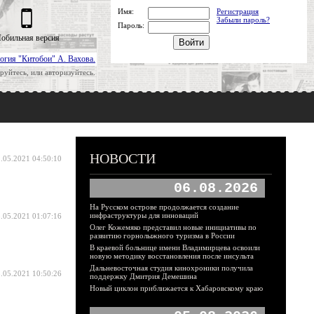
Имя:
Регистрация
Забыли пароль?
Пароль:
обильная версия
огия "Китобои" А. Вахова.
руйтесь, или авторизуйтесь.
НОВОСТИ
.05.2021 04:50:10
06.08.2026
На Русском острове продолжается создание
инфраструктуры для инноваций
.05.2021 01:07:16
Олег Кожемяко представил новые инициативы по
развитию горнолыжного туризма в России
В краевой больнице имени Владимирцева освоили
новую методику восстановления после инсульта
Дальневосточная студия кинохроники получила
.05.2021 10:50:26
поддержку Дмитрия Демешина
Новый циклон приближается к Хабаровскому краю