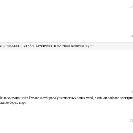
23
24
цинировать, чтобы заткнулся и не гнал всякую чушь.
24
ыла конвоиршей в Гулаге и отбирала у несчастных зэчек хлеб, а сам он работал электрик
а не берет, а зря.
24