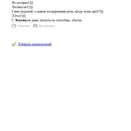
Не кухарка!)))
Логики нет!)))
Сама подумай: о каком воздержании речь, когда чушь прёт?)))
ЭЭэээ!)))
С
Земляк
ом даже лизнуть не способны, убогие...
Ответить
Цитировать
Добавить комментарий