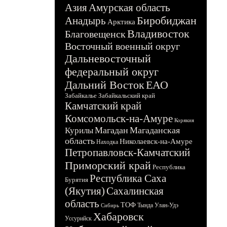
Азия
Амурская область
Биробиджан
Анадырь
Арктика
Владивосток
Благовещенск
Восточный военный округ
Дальневосточный
федеральный округ
Дальний Восток
ЕАО
Забайкалье
Забайкальский край
Камчатский край
Комсомольск-на-Амуре
Корякия
Магадан
Магаданская
Курилы
область
Николаевск-на-Амуре
Находка
Петропавловск-Камчатский
Приморский край
Республика
Республика Саха
Бурятия
(Якутия)
Сахалинская
область
ТОФ
Тында
Улан-Удэ
Сибирь
Хабаровск
Уссурийск