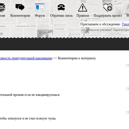
хив
Комментарии
Форум
Обратная связь
Правила
Поддержать проект
М
Приглашаем к обсуждению:
Трил
Надоела реклама? Зарегистри
ск
стимость принудительной вакцинации
>> Комментарии к материалу
22
23
ртальной премии если не вакцинируешься
23
тобы заткнулся и не гнал всякую чушь.