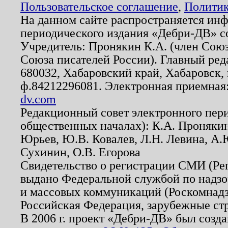
Пользовательское соглашение
,
Политик
На данном сайте распространяется ин
периодического издания «Дебри-ДВ» с
Учредитель: Пронякин К.А. (член Союз
Союза писателей России). Главный ред
680032, Хабаровский край, Хабаровск, п
ф.84212296081. Электронная приемная
dv.com
Редакционный совет электронного пер
общественных началах): К.А. Проняки
Юрьев, Ю.В. Ковалев, Л.Н. Левина, А.
Сухинин, О.В. Егорова
Свидетельство о регистрации СМИ (Р
выдано Федеральной службой по надзо
и массовых коммуникаций (Роскомнадзо
Российская Федерация, зарубежные ст
В 2006 г. проект «Дебри-ДВ» был созда