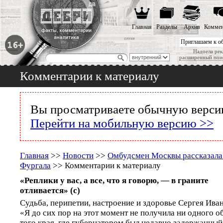
Главная
Разделы
Архив
Коммен
Приглашаем к о
Надоела рек
расширенный пои
Комментарии к материалу
Вы просматриваете обычную версию
Перейти на мобильную версию >>
Главная
>>
Новости
>>
Омбудсмен Москвы рассказала 
Фургала
>> Комментарии к материалу
«Реплики у вас, а все, что я говорю, — в граните
отливается» (с)
Судьба, перипетии, настроение и здоровье Сергея Ива
«Я до сих пор на этот момент не получила ни одного 
того края, где губернатором был недавно задержанный