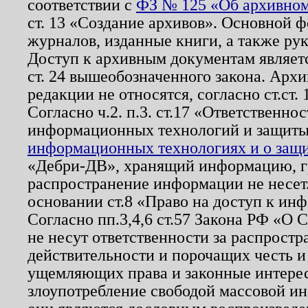
соответствии с
ФЗ № 125 «Об архивном
ст. 13 «Создание архивов». Основной ф
журналов, изданные книги, а также ру
Доступ к архивным документам являетс
ст. 24 вышеобозначенного закона. Арх
редакции не относятся, согласно ст.ст. 
Согласно ч.2. п.3. ст.17 «Ответственн
информационных технологий и защит
информационных технологиях и о защит
«Дебри-ДВ», хранящий информацию, гр
распространение информации не несет.
основании ст.8 «Право на доступ к ин
Согласно пп.3,4,6 ст.57 Закона РФ «О
не несут ответственности за распрост
действительности и порочащих честь и
ущемляющих права и законные интере
злоупотребление свободой массовой ин