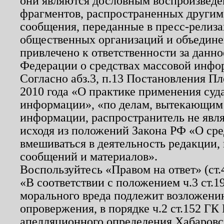
они являются дословным воспроизведе
фрагментов, распространенных другим
сообщения, переданные в пресс-релиза
общественных организаций и объединен
привлечено к ответственности за данн
Федерации о средствах массовой инфо
Согласно абз.3, п.13 Постановления П
2010 года «О практике применения суд
информации», «по делам, вытекающим
информации, распространитель не явл
исходя из положений Закона РФ «О ср
вмешиваться в деятельность редакции, 
сообщений и материалов».
Воспользуйтесь «Правом на ответ» (ст
«В соответствии с положением ч.3 ст.
морального вреда подлежит возложению
опровержения, в порядке ч.2 ст.152 ГК 
апелляционного определения Хабаровско