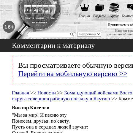
Главная
Разделы
Архив
Коммен
Приглашаем к о
Надоела рек
расширенный пои
Комментарии к материалу
Вы просматриваете обычную версию
Перейти на мобильную версию >>
Главная
>>
Новости
>>
Командующий войсками Восто
округа совершил рабочую поездку в Якутию
>> Коммен
Виктор Киселев
"Мы за мир! И песню эту
Понесем, друзья, по свету.
Пусть она в сердцах людей звучит:
Смелей. Вперед за мир!...