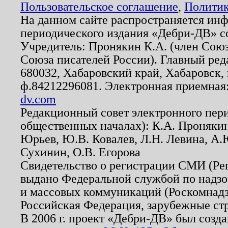
Пользовательское соглашение
,
Политик
На данном сайте распространяется ин
периодического издания «Дебри-ДВ» с
Учредитель: Пронякин К.А. (член Союз
Союза писателей России). Главный ред
680032, Хабаровский край, Хабаровск, п
ф.84212296081. Электронная приемная
dv.com
Редакционный совет электронного пер
общественных началах): К.А. Проняки
Юрьев, Ю.В. Ковалев, Л.Н. Левина, А.
Сухинин, О.В. Егорова
Свидетельство о регистрации СМИ (Р
выдано Федеральной службой по надзо
и массовых коммуникаций (Роскомнадзо
Российская Федерация, зарубежные ст
В 2006 г. проект «Дебри-ДВ» был созда