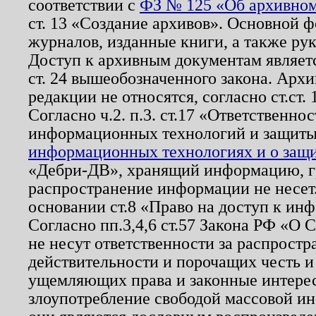
соответствии с
ФЗ № 125 «Об архивном
ст. 13 «Создание архивов». Основной ф
журналов, изданные книги, а также ру
Доступ к архивным документам являетс
ст. 24 вышеобозначенного закона. Арх
редакции не относятся, согласно ст.ст. 
Согласно ч.2. п.3. ст.17 «Ответственн
информационных технологий и защит
информационных технологиях и о защит
«Дебри-ДВ», хранящий информацию, гр
распространение информации не несет.
основании ст.8 «Право на доступ к ин
Согласно пп.3,4,6 ст.57 Закона РФ «О
не несут ответственности за распрост
действительности и порочащих честь и
ущемляющих права и законные интере
злоупотребление свободой массовой ин