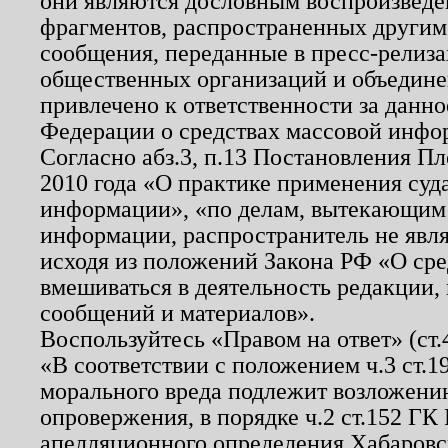
они являются дословным воспроизведе
фрагментов, распространенных другим
сообщения, переданные в пресс-релиза
общественных организаций и объединен
привлечено к ответственности за данн
Федерации о средствах массовой инфо
Согласно абз.3, п.13 Постановления П
2010 года «О практике применения суд
информации», «по делам, вытекающим
информации, распространитель не явл
исходя из положений Закона РФ «О ср
вмешиваться в деятельность редакции, 
сообщений и материалов».
Воспользуйтесь «Правом на ответ» (ст
«В соответствии с положением ч.3 ст.
морального вреда подлежит возложению
опровержения, в порядке ч.2 ст.152 ГК 
апелляционного определения Хабаровско