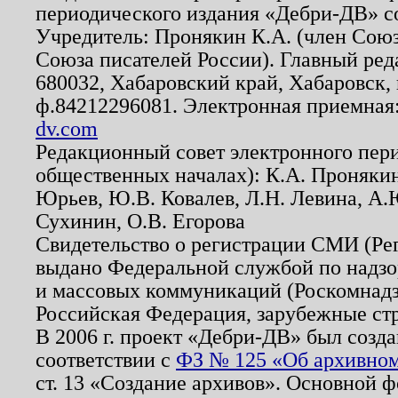
периодического издания «Дебри-ДВ» с
Учредитель: Пронякин К.А. (член Союз
Союза писателей России). Главный ред
680032, Хабаровский край, Хабаровск, п
ф.84212296081. Электронная приемная
dv.com
Редакционный совет электронного пер
общественных началах): К.А. Проняки
Юрьев, Ю.В. Ковалев, Л.Н. Левина, А.
Сухинин, О.В. Егорова
Свидетельство о регистрации СМИ (Р
выдано Федеральной службой по надзо
и массовых коммуникаций (Роскомнадзо
Российская Федерация, зарубежные ст
В 2006 г. проект «Дебри-ДВ» был созда
соответствии с
ФЗ № 125 «Об архивном
ст. 13 «Создание архивов». Основной ф