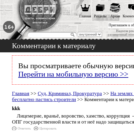
Главная
Разделы
Архив
Коммен
Приглашаем к о
Надоела рек
расширенный пои
Комментарии к материалу
Вы просматриваете обычную версию
Перейти на мобильную версию >>
Главная
>>
Суд, Криминал, Прокуратура
>>
На землях
бесплатно пастись строители
>> Комментарии к матер
kkk
Лицемерие, враньё, воровство, хамство, коррупция -
ОПГ государственной власти и от неё надо защищаться
Ответить
Цитировать