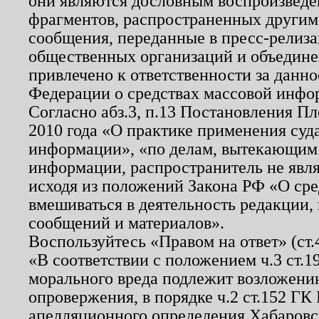
они являются дословным воспроизведе
фрагментов, распространенных другим
сообщения, переданные в пресс-релиза
общественных организаций и объединен
привлечено к ответственности за данн
Федерации о средствах массовой инфо
Согласно абз.3, п.13 Постановления П
2010 года «О практике применения суд
информации», «по делам, вытекающим
информации, распространитель не явл
исходя из положений Закона РФ «О ср
вмешиваться в деятельность редакции, 
сообщений и материалов».
Воспользуйтесь «Правом на ответ» (ст
«В соответствии с положением ч.3 ст.
морального вреда подлежит возложению
опровержения, в порядке ч.2 ст.152 ГК 
апелляционного определения Хабаровско