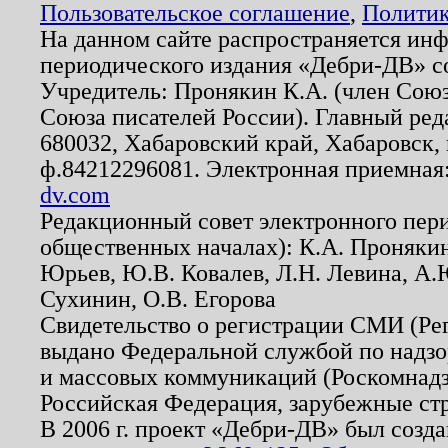
Пользовательское соглашение
,
Политик
На данном сайте распространяется ин
периодического издания «Дебри-ДВ» с
Учредитель: Пронякин К.А. (член Союз
Союза писателей России). Главный ред
680032, Хабаровский край, Хабаровск, п
ф.84212296081. Электронная приемная
dv.com
Редакционный совет электронного пер
общественных началах): К.А. Проняки
Юрьев, Ю.В. Ковалев, Л.Н. Левина, А.
Сухинин, О.В. Егорова
Свидетельство о регистрации СМИ (Р
выдано Федеральной службой по надзо
и массовых коммуникаций (Роскомнадзо
Российская Федерация, зарубежные ст
В 2006 г. проект «Дебри-ДВ» был созда