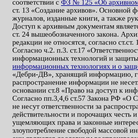
соответствии с
ФЗ № 125 «Об архивном
ст. 13 «Создание архивов». Основной ф
журналов, изданные книги, а также ру
Доступ к архивным документам являетс
ст. 24 вышеобозначенного закона. Арх
редакции не относятся, согласно ст.ст. 
Согласно ч.2. п.3. ст.17 «Ответственн
информационных технологий и защит
информационных технологиях и о защит
«Дебри-ДВ», хранящий информацию, гр
распространение информации не несет.
основании ст.8 «Право на доступ к ин
Согласно пп.3,4,6 ст.57 Закона РФ «О
не несут ответственности за распрост
действительности и порочащих честь и
ущемляющих права и законные интере
злоупотребление свободой массовой ин