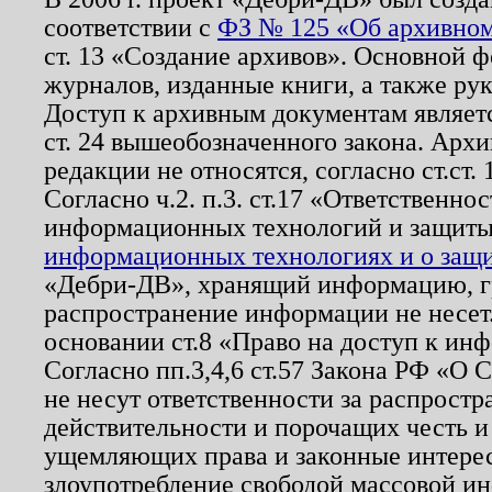
соответствии с
ФЗ № 125 «Об архивном
ст. 13 «Создание архивов». Основной ф
журналов, изданные книги, а также ру
Доступ к архивным документам являетс
ст. 24 вышеобозначенного закона. Арх
редакции не относятся, согласно ст.ст. 
Согласно ч.2. п.3. ст.17 «Ответственн
информационных технологий и защит
информационных технологиях и о защит
«Дебри-ДВ», хранящий информацию, гр
распространение информации не несет.
основании ст.8 «Право на доступ к ин
Согласно пп.3,4,6 ст.57 Закона РФ «О
не несут ответственности за распрост
действительности и порочащих честь и
ущемляющих права и законные интере
злоупотребление свободой массовой ин