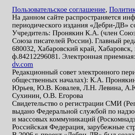
Пользовательское соглашение
,
Политик
На данном сайте распространяется ин
периодического издания «Дебри-ДВ» с
Учредитель: Пронякин К.А. (член Союз
Союза писателей России). Главный ред
680032, Хабаровский край, Хабаровск, п
ф.84212296081. Электронная приемная
dv.com
Редакционный совет электронного пер
общественных началах): К.А. Проняки
Юрьев, Ю.В. Ковалев, Л.Н. Левина, А.
Сухинин, О.В. Егорова
Свидетельство о регистрации СМИ (Р
выдано Федеральной службой по надзо
и массовых коммуникаций (Роскомнадзо
Российская Федерация, зарубежные ст
В 2006 г. проект «Дебри-ДВ» был созда