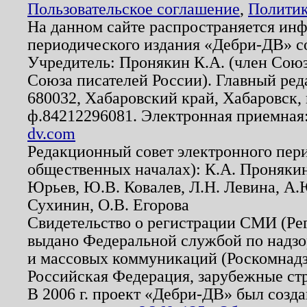
Пользовательское соглашение
,
Политик
На данном сайте распространяется ин
периодического издания «Дебри-ДВ» с
Учредитель: Пронякин К.А. (член Союз
Союза писателей России). Главный ред
680032, Хабаровский край, Хабаровск, п
ф.84212296081. Электронная приемная
dv.com
Редакционный совет электронного пер
общественных началах): К.А. Проняки
Юрьев, Ю.В. Ковалев, Л.Н. Левина, А.
Сухинин, О.В. Егорова
Свидетельство о регистрации СМИ (Р
выдано Федеральной службой по надзо
и массовых коммуникаций (Роскомнадзо
Российская Федерация, зарубежные ст
В 2006 г. проект «Дебри-ДВ» был созда