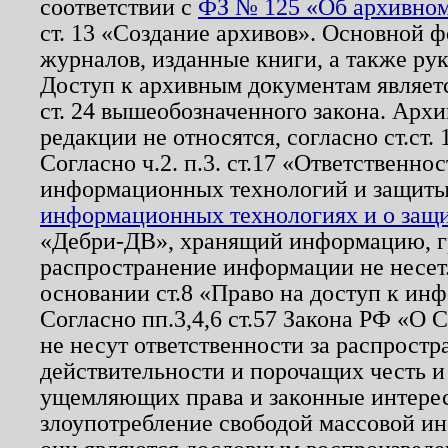
соответствии с
ФЗ № 125 «Об архивном
ст. 13 «Создание архивов». Основной ф
журналов, изданные книги, а также ру
Доступ к архивным документам являетс
ст. 24 вышеобозначенного закона. Арх
редакции не относятся, согласно ст.ст. 
Согласно ч.2. п.3. ст.17 «Ответственн
информационных технологий и защит
информационных технологиях и о защит
«Дебри-ДВ», хранящий информацию, гр
распространение информации не несет.
основании ст.8 «Право на доступ к ин
Согласно пп.3,4,6 ст.57 Закона РФ «О
не несут ответственности за распрост
действительности и порочащих честь и
ущемляющих права и законные интере
злоупотребление свободой массовой ин