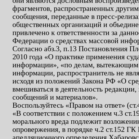
они являются дословным воспроизведе
фрагментов, распространенных другим
сообщения, переданные в пресс-релиза
общественных организаций и объединен
привлечено к ответственности за данн
Федерации о средствах массовой инфо
Согласно абз.3, п.13 Постановления П
2010 года «О практике применения суд
информации», «по делам, вытекающим
информации, распространитель не явл
исходя из положений Закона РФ «О ср
вмешиваться в деятельность редакции, 
сообщений и материалов».
Воспользуйтесь «Правом на ответ» (ст
«В соответствии с положением ч.3 ст.
морального вреда подлежит возложению
опровержения, в порядке ч.2 ст.152 ГК 
апелляционного определения Хабаровско