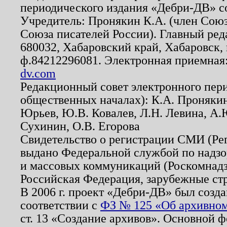
периодического издания «Дебри-ДВ» с
Учредитель: Пронякин К.А. (член Союз
Союза писателей России). Главный ред
680032, Хабаровский край, Хабаровск, п
ф.84212296081. Электронная приемная
dv.com
Редакционный совет электронного пер
общественных началах): К.А. Проняки
Юрьев, Ю.В. Ковалев, Л.Н. Левина, А.
Сухинин, О.В. Егорова
Свидетельство о регистрации СМИ (Р
выдано Федеральной службой по надзо
и массовых коммуникаций (Роскомнадзо
Российская Федерация, зарубежные ст
В 2006 г. проект «Дебри-ДВ» был созда
соответствии с
ФЗ № 125 «Об архивном
ст. 13 «Создание архивов». Основной ф