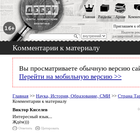
Главная
Разделы
Архив
Коммен
Приглашаем к о
Надоела рек
расширенный пои
Комментарии к материалу
Вы просматриваете обычную версию сай
Перейти на мобильную версию >>
Главная
>>
Наука, История, Образование, СМИ
>>
Страна Та
Комментарии к материалу
Виктор Киселев
0
Интересный язык...
Ждём)))
Ответить
Цитировать