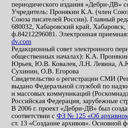
периодического издания «Дебри-ДВ» с
Учредитель: Пронякин К.А. (член Союз
Союза писателей России). Главный ред
680032, Хабаровский край, Хабаровск, п
ф.84212296081. Электронная приемная
dv.com
Редакционный совет электронного пер
общественных началах): К.А. Проняки
Юрьев, Ю.В. Ковалев, Л.Н. Левина, А.
Сухинин, О.В. Егорова
Свидетельство о регистрации СМИ (Р
выдано Федеральной службой по надзо
и массовых коммуникаций (Роскомнадзо
Российская Федерация, зарубежные ст
В 2006 г. проект «Дебри-ДВ» был созда
соответствии с
ФЗ № 125 «Об архивном
ст. 13 «Создание архивов». Основной ф