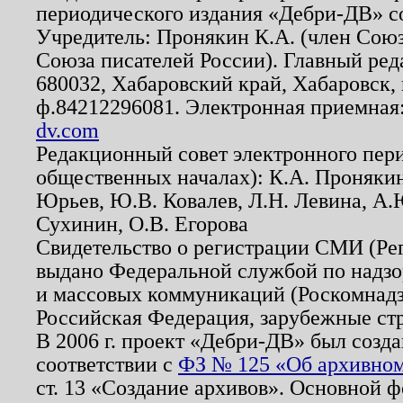
периодического издания «Дебри-ДВ» с
Учредитель: Пронякин К.А. (член Союз
Союза писателей России). Главный ред
680032, Хабаровский край, Хабаровск, п
ф.84212296081. Электронная приемная
dv.com
Редакционный совет электронного пер
общественных началах): К.А. Проняки
Юрьев, Ю.В. Ковалев, Л.Н. Левина, А.
Сухинин, О.В. Егорова
Свидетельство о регистрации СМИ (Р
выдано Федеральной службой по надзо
и массовых коммуникаций (Роскомнадзо
Российская Федерация, зарубежные ст
В 2006 г. проект «Дебри-ДВ» был созда
соответствии с
ФЗ № 125 «Об архивном
ст. 13 «Создание архивов». Основной ф