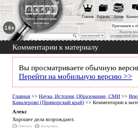
Главная
Разделы
Архив
Коммен
Приглашаем к о
Надоела рек
расширенный пои
Комментарии к материалу
Вы просматриваете обычную версию
Перейти на мобильную версию >>
Главная
>>
Наука, История, Образование, СМИ
>>
Впе
Кавалерово (Приморский край)
>> Комментарии к мат
Алекс
Хорошее дела возрождают.
Ответить
Цитировать