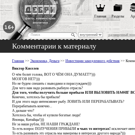
Главная
Разделы
Ар
расширенный пои
Комментарии к материалу
Главная
>>
Экономика, Деньги
>>
Инвестиции замедленного действия
>> Комме
Виктор Киселев
О чём болит голова, ВОТ О ЧЁМ ОНА ДУМАЕТ?!)))
МОЗГОВ НЕТ!)))
Но не будем спешить с выводами и порассуждаем)))
Для чего нам надо развивать рыбную отрасль?
Для того, чтобы получить больше прибыли ИЛИ ВЫЛОВИТЬ НАФИГ В
Конечно, хотелось бы прибыли!
И для этого надо интенсивнее рыбу ЛОВИТЬ ИЛИ ПЕРЕРАБАТЫВАТЬ?
Перерабатывать конечно...
А дальше что?
Хотелось бы, чтобы её купили богатые люди!
Японцы, Китайцы!)))
Не за наши рубли, НЕ НАШИ ГРАЖДАНЕ!
То есть вопрос ПОЛУЧЕНИЯ ПРИБЫЛИ
в чьих то интересах!
исключает инте
То есть развивать эту отрасль мы намерены в интересах другого народа?)))