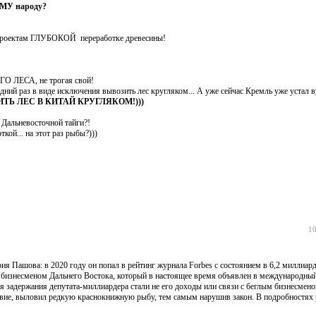
ОМУ народу?
 проектам ГЛУБОКОЙ переработке древесины!
СА, не трогая свой!
дний раз в виде исключения вывозить лес кругляком... А уже сейчас Кремль уже устал в
ТЬ ЛЕС В КИТАЙ
КРУГЛЯКОМ!)))
 Дальневосточной тайги?!
кой... на этот раз рыбы?)))
10
рия Пашова: в 2020 году он попал в рейтинг журнала Forbes с состоянием в 6,2 миллиар
изнесменом Дальнего Востока, который в настоящее время объявлен в международный
 задержания депутата-миллиардера стали не его доходы или связи с беглым бизнесмено
ствие, выловил редкую краснокнижную рыбу, тем самым нарушив закон. В подробностях