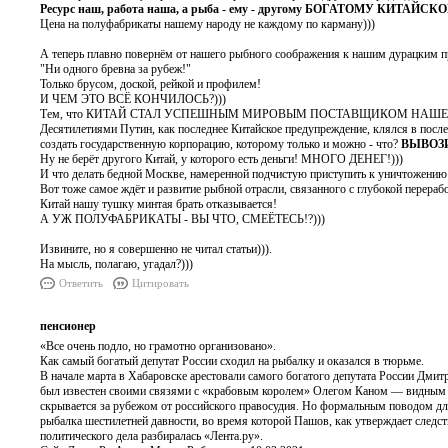
Ресурс наш, работа наша, а рыба - ему - другому БОГАТОМУ КИТАЙСК
Цена на полуфабрикаты нашему народу не каждому по карману)))
А теперь плавно повернём от нашего рыбного соображения к нашим дурацким
"Ни одного бревна за рубеж!"
Только брусом, доской, рейкой и профилем!
И ЧЕМ ЭТО ВСЁ КОНЧИЛОСЬ?)))
Тем, что КИТАЙ СТАЛ УСПЕШНЫМ МИРОВЫМ ПОСТАВЩИКОМ НАШЕГО ЛЕ
Десятилетиями Путин, как последнее Китайское предупреждение, клялся в после
создать государственную корпорацию, которому только и можно - что?
ВЫВОЗИ
Ну не берёт другого Китай, у которого есть деньги! МНОГО ДЕНЕГ!)))
И что делать бедной Москве, намеренной подчистую приступить к уничтожению
Вот тоже самое ждёт и развитие рыбной отрасли, связанного с глубокой переработ
Китай нашу тушку минтая брать отказывается!
А УЖ ПОЛУФАБРИКАТЫ - ВЫ ЧТО, СМЕЁТЕСЬ!?)))
Извините, но я совершенно не читал статьи))).
На мысль, полагаю, угадал?)))
Ответить
Цитировать
пенсионер
«Все очень подло, но грамотно организовано».
Как самый богатый депутат России сходил на рыбалку и оказался в тюрьме.
В начале марта в Хабаровске арестовали самого богатого депутата России Дмит
был известен своими связями с «крабовым королем» Олегом Каном — видным б
скрывается за рубежом от российского правосудия. Но формальным поводом для
рыбалка шестилетней давности, во время которой Пашов, как утверждает след
политического дела разбиралась «Лента.ру».