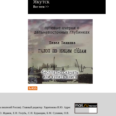
Якутск
Все теги >>
 писателей России). Главный редактор: Харитонова И.Ю. Адрес
Ю. Жданов, Е.Н. Голубь, С.Н. Бурындин, Б.М. Сухинин, О.В.