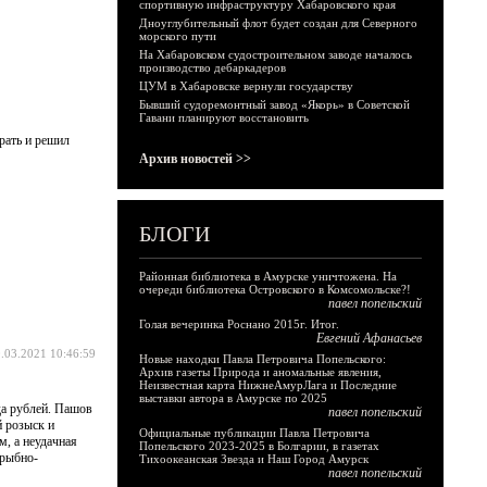
спортивную инфраструктуру Хабаровского края
Дноуглубительный флот будет создан для Северного
морского пути
На Хабаровском судостроительном заводе началось
производство дебаркадеров
ЦУМ в Хабаровске вернули государству
Бывший судоремонтный завод «Якорь» в Советской
Гавани планируют восстановить
рать и решил
Архив новостей >>
БЛОГИ
Районная библиотека в Амурске уничтожена. На
очереди библиотека Островского в Комсомольске?!
павел попельский
Голая вечеринка Роснано 2015г. Итог.
Евгений Афанасьев
.03.2021 10:46:59
Новые находки Павла Петровича Попельского:
Архив газеты Природа и аномальные явления,
Неизвестная карта НижнеАмурЛага и Последние
выставки автора в Амурске по 2025
да рублей. Пашов
павел попельский
 розыск и
Официальные публикации Павла Петровича
м, а неудачная
Попельского 2023-2025 в Болгарии, в газетах
 рыбно-
Тихоокеанская Звезда и Наш Город Амурск
павел попельский