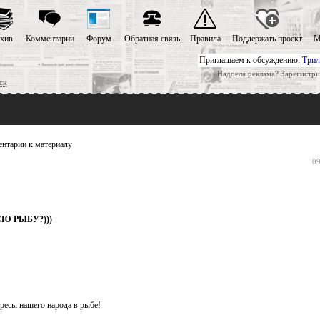
хив
Комментарии
Форум
Обратная связь
Правила
Поддержать проект
М
Приглашаем к обсуждению:
Трил
Надоела реклама? Зарегистри
ск
нтарии к материалу
09
СЮ РЫБУ?)))
ресы нашего народа в рыбе!