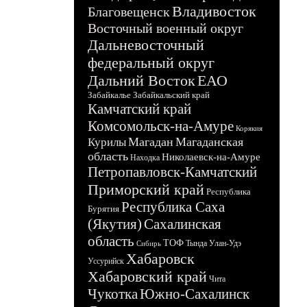
Владивосток
Благовещенск
Восточный военный округ
Дальневосточный
федеральный округ
Дальний Восток
ЕАО
Забайкалье
Забайкальский край
Камчатский край
Комсомольск-на-Амуре
Корякия
Магадан
Магаданская
Курилы
область
Николаевск-на-Амуре
Находка
Петропавловск-Камчатский
Приморский край
Республика
Республика Саха
Бурятия
(Якутия)
Сахалинская
область
ТОФ
Тында
Улан-Удэ
Сибирь
Хабаровск
Уссурийск
Хабаровский край
Чита
Чукотка
Южно-Сахалинск