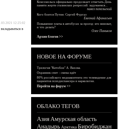
Комсомольск официально продолжает отмечать День
памяти жертв сталинских репрессий: задумаемся...
павел попельский
Кого боится Путин: Сергей Фургал
Евгений Афанасьев
.03.2021 12:25:02
Повышение платы в автобусах за проезд: кто виноват,
и что делать?
й вкладываться в
Олег Паньков
Архив блогов >>
НОВОЕ НА ФОРУМЕ
Трилогия "Китобои" А. Вахова.
Охранник спит - смена идёт
80% российского медиаконтента это телевидение для
пациентов психдиспансера и наркологии.
Перейти на форум >>
ОБЛАКО ТЕГОВ
Азия
Амурская область
Биробиджан
Анадырь
Арктика