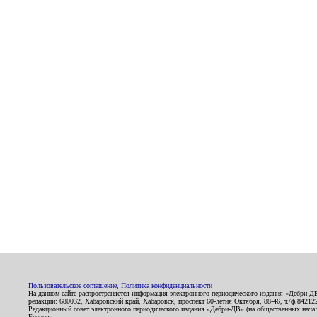
Пользовательское соглашение
,
Политика конфиденциальности
На данном сайте распространяется информация электронного периодического издания «Дебри-Д
редакции: 680032, Хабаровский край, Хабаровск, проспект 60-летия Октября, 88-46, т./ф.8421
Редакционный совет электронного периодического издания «Дебри-ДВ» (на общественных нач
Егорова