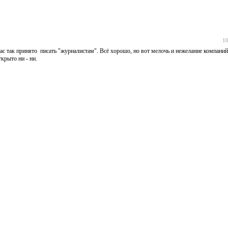
10
час так принято писать "журналистам". Всё хорошо, но вот мелочь и нежелание компани
крыто ни - ни.