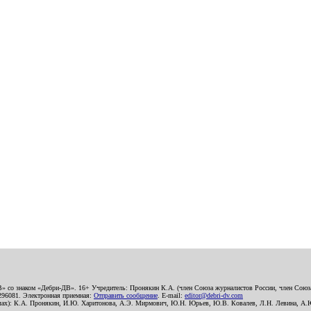
В» со знаком «Дебри-ДВ». 16+ Учредитель: Пронякин К.А. (член Союза журналистов России, член Союза
2296081. Электронная приемная:
Отправить сообщение
. E-mail:
editor@debri-dv.com
алах): К.А. Пронякин, И.Ю. Харитонова, А.Э. Мирмович, Ю.Н. Юрьев, Ю.В. Ковалев, Л.Н. Левина, А.