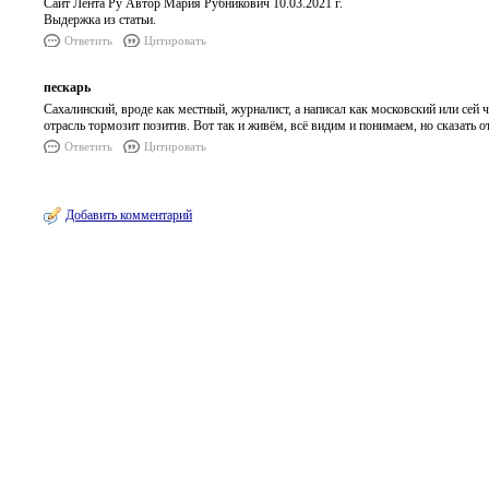
Сайт Лента Ру Автор Мария Рубникович 10.03.2021 г.
Выдержка из статьи.
Ответить
Цитировать
пескарь
Сахалинский, вроде как местный, журналист, а написал как московский или сей 
отрасль тормозит позитив. Вот так и живём, всё видим и понимаем, но сказать от
Ответить
Цитировать
Добавить комментарий