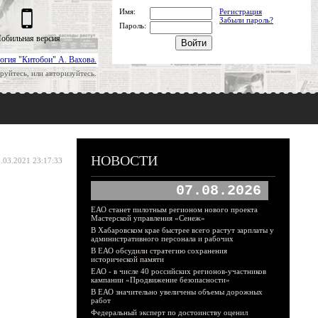
Имя:
Регистрация
Забыли пароль?
Пароль:
обильная версия
огия "Китобои" А. Вахова.
руйтесь, или авторизуйтесь.
НОВОСТИ
.03.2021 23:17:33
07.08.2026
ЕАО станет пилотным регионом нового проекта
Мастерской управления «Сенеж»
В Хабаровском крае быстрее всего растут зарплаты у
административного персонала и рабочих
В ЕАО обсудили стратегию сохранения
исторической памяти
ЕАО - в числе 40 российских регионов-участников
кампании «Продвижение безопасности»
В ЕАО значительно увеличены объемы дорожных
работ
Федеральный эксперт по достоинству оценил