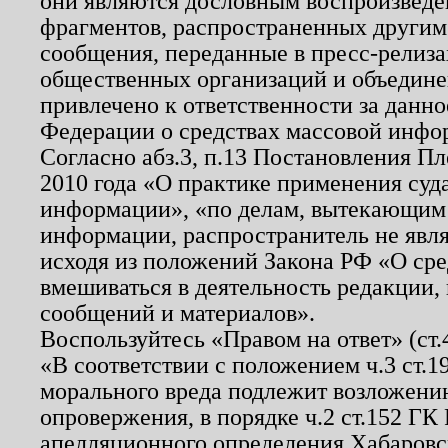
они являются дословным воспроизведе
фрагментов, распространенных другим
сообщения, переданные в пресс-релиза
общественных организаций и объединен
привлечено к ответственности за данн
Федерации о средствах массовой инфо
Согласно абз.3, п.13 Постановления П
2010 года «О практике применения суд
информации», «по делам, вытекающим
информации, распространитель не явл
исходя из положений Закона РФ «О ср
вмешиваться в деятельность редакции, 
сообщений и материалов».
Воспользуйтесь «Правом на ответ» (ст
«В соответствии с положением ч.3 ст.
морального вреда подлежит возложению
опровержения, в порядке ч.2 ст.152 ГК 
апелляционного определения Хабаровско