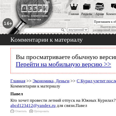
Главная
Разделы
Архив
Коммен
Приглашаем к о
Надоела рек
расширенный пои
Комментарии к материалу
Вы просматриваете обычную версию
Перейти на мобильную версию >>
Главная
>>
Экономика, Деньги
>>
С Курил улетит пос
Комментарии к материалу
Павел
Кто хочет провести летний отпуск на Южных Курилах?
abcd123412@yandex.ru
для связи.Павел
Ответить
Цитировать