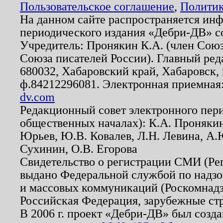
Пользовательское соглашение
,
Политик
На данном сайте распространяется ин
периодического издания «Дебри-ДВ» с
Учредитель: Пронякин К.А. (член Союз
Союза писателей России). Главный ред
680032, Хабаровский край, Хабаровск, п
ф.84212296081. Электронная приемная
dv.com
Редакционный совет электронного пер
общественных началах): К.А. Проняки
Юрьев, Ю.В. Ковалев, Л.Н. Левина, А.
Сухинин, О.В. Егорова
Свидетельство о регистрации СМИ (Р
выдано Федеральной службой по надзо
и массовых коммуникаций (Роскомнадзо
Российская Федерация, зарубежные ст
В 2006 г. проект «Дебри-ДВ» был созда