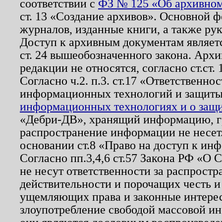
соответствии с
ФЗ № 125 «Об архивном
ст. 13 «Создание архивов». Основной ф
журналов, изданные книги, а также ру
Доступ к архивным документам являетс
ст. 24 вышеобозначенного закона. Арх
редакции не относятся, согласно ст.ст. 
Согласно ч.2. п.3. ст.17 «Ответственн
информационных технологий и защит
информационных технологиях и о защит
«Дебри-ДВ», хранящий информацию, гр
распространение информации не несет.
основании ст.8 «Право на доступ к ин
Согласно пп.3,4,6 ст.57 Закона РФ «О
не несут ответственности за распрост
действительности и порочащих честь и
ущемляющих права и законные интере
злоупотребление свободой массовой ин