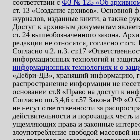
соответствии с
ФЗ № 125 «Об архивном
ст. 13 «Создание архивов». Основной ф
журналов, изданные книги, а также ру
Доступ к архивным документам являетс
ст. 24 вышеобозначенного закона. Арх
редакции не относятся, согласно ст.ст. 
Согласно ч.2. п.3. ст.17 «Ответственн
информационных технологий и защит
информационных технологиях и о защит
«Дебри-ДВ», хранящий информацию, гр
распространение информации не несет.
основании ст.8 «Право на доступ к ин
Согласно пп.3,4,6 ст.57 Закона РФ «О
не несут ответственности за распрост
действительности и порочащих честь и
ущемляющих права и законные интере
злоупотребление свободой массовой ин