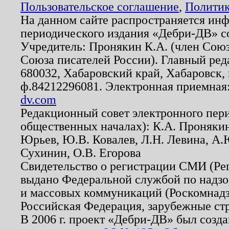
Пользовательское соглашение
,
Политик
На данном сайте распространяется ин
периодического издания «Дебри-ДВ» с
Учредитель: Пронякин К.А. (член Союз
Союза писателей России). Главный ред
680032, Хабаровский край, Хабаровск, п
ф.84212296081. Электронная приемная
dv.com
Редакционный совет электронного пер
общественных началах): К.А. Проняки
Юрьев, Ю.В. Ковалев, Л.Н. Левина, А.
Сухинин, О.В. Егорова
Свидетельство о регистрации СМИ (Р
выдано Федеральной службой по надзо
и массовых коммуникаций (Роскомнадзо
Российская Федерация, зарубежные ст
В 2006 г. проект «Дебри-ДВ» был созда