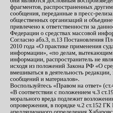
они являются дословным воспроизведе
фрагментов, распространенных другим
сообщения, переданные в пресс-релиза
общественных организаций и объединен
привлечено к ответственности за данн
Федерации о средствах массовой инфо
Согласно абз.3, п.13 Постановления П
2010 года «О практике применения суд
информации», «по делам, вытекающим
информации, распространитель не явл
исходя из положений Закона РФ «О ср
вмешиваться в деятельность редакции, 
сообщений и материалов».
Воспользуйтесь «Правом на ответ» (ст
«В соответствии с положением ч.3 ст.
морального вреда подлежит возложению
опровержения, в порядке ч.2 ст.152 ГК 
апелляционного определения Хабаровско