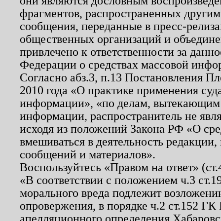
они являются дословным воспроизведе
фрагментов, распространенных другим
сообщения, переданные в пресс-релиза
общественных организаций и объединен
привлечено к ответственности за данн
Федерации о средствах массовой инфо
Согласно абз.3, п.13 Постановления П
2010 года «О практике применения суд
информации», «по делам, вытекающим
информации, распространитель не явл
исходя из положений Закона РФ «О ср
вмешиваться в деятельность редакции, 
сообщений и материалов».
Воспользуйтесь «Правом на ответ» (ст
«В соответствии с положением ч.3 ст.
морального вреда подлежит возложению
опровержения, в порядке ч.2 ст.152 ГК 
апелляционного определения Хабаровско