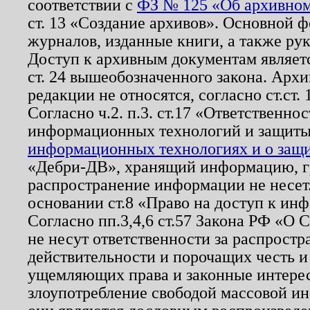
соответствии с
ФЗ № 125 «Об архивном
ст. 13 «Создание архивов». Основной ф
журналов, изданные книги, а также ру
Доступ к архивным документам являетс
ст. 24 вышеобозначенного закона. Арх
редакции не относятся, согласно ст.ст. 
Согласно ч.2. п.3. ст.17 «Ответственн
информационных технологий и защит
информационных технологиях и о защит
«Дебри-ДВ», хранящий информацию, гр
распространение информации не несет.
основании ст.8 «Право на доступ к ин
Согласно пп.3,4,6 ст.57 Закона РФ «О
не несут ответственности за распрост
действительности и порочащих честь и
ущемляющих права и законные интере
злоупотребление свободой массовой ин