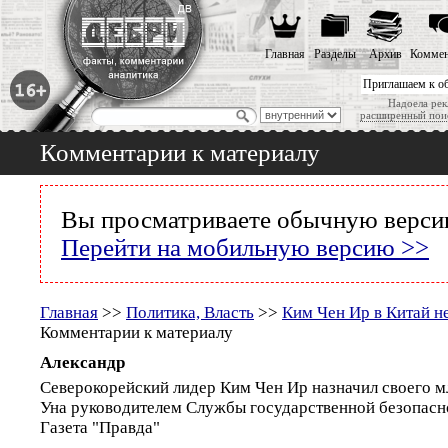
Главная
Разделы
Архив
Коммен
Приглашаем к о
Надоела рек
расширенный пои
Комментарии к материалу
Вы просматриваете обычную версию
Перейти на мобильную версию >>
Главная
>>
Политика, Власть
>>
Ким Чен Ир в Китай н
Комментарии к материалу
Александр
Северокорейский лидер Ким Чен Ир назначил своего 
Уна руководителем Службы государственной безопасн
Газета "Правда"