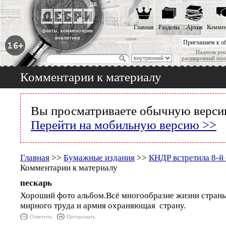
Главная
Разделы
Архив
Коммен
Приглашаем к о
Надоела рек
расширенный пои
Комментарии к материалу
Вы просматриваете обычную версию
Перейти на мобильную версию >>
Главная
>>
Бумажные издания
>>
КНДР встретила 8-й
Комментарии к материалу
пескарь
Хороший фото альбом.Всё многообразие жизни страны
мирного труда и армия охраняющая страну.
Ответить
Цитировать