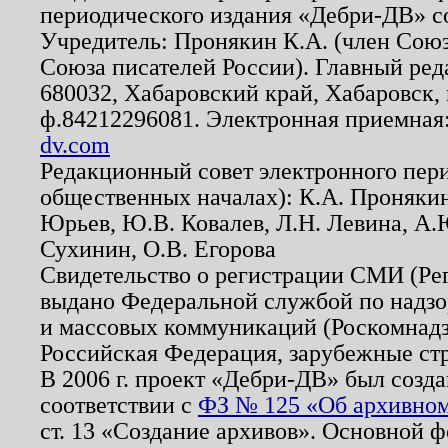
периодического издания «Дебри-ДВ» с
Учредитель: Пронякин К.А. (член Союз
Союза писателей России). Главный ред
680032, Хабаровский край, Хабаровск, п
ф.84212296081. Электронная приемная
dv.com
Редакционный совет электронного пер
общественных началах): К.А. Проняки
Юрьев, Ю.В. Ковалев, Л.Н. Левина, А.
Сухинин, О.В. Егорова
Свидетельство о регистрации СМИ (Р
выдано Федеральной службой по надзо
и массовых коммуникаций (Роскомнадзо
Российская Федерация, зарубежные ст
В 2006 г. проект «Дебри-ДВ» был созда
соответствии с
ФЗ № 125 «Об архивном
ст. 13 «Создание архивов». Основной ф