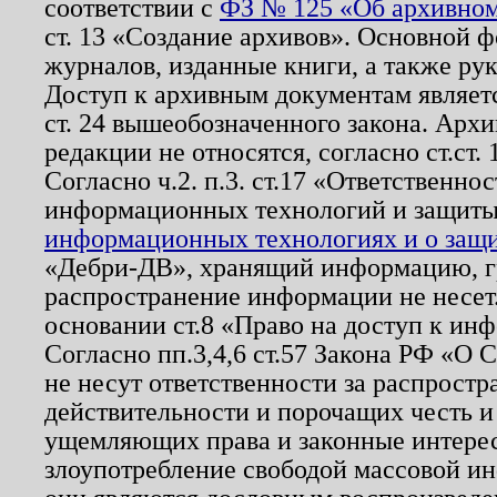
соответствии с
ФЗ № 125 «Об архивном
ст. 13 «Создание архивов». Основной ф
журналов, изданные книги, а также ру
Доступ к архивным документам являетс
ст. 24 вышеобозначенного закона. Арх
редакции не относятся, согласно ст.ст. 
Согласно ч.2. п.3. ст.17 «Ответственн
информационных технологий и защит
информационных технологиях и о защит
«Дебри-ДВ», хранящий информацию, гр
распространение информации не несет.
основании ст.8 «Право на доступ к ин
Согласно пп.3,4,6 ст.57 Закона РФ «О
не несут ответственности за распрост
действительности и порочащих честь и
ущемляющих права и законные интере
злоупотребление свободой массовой ин