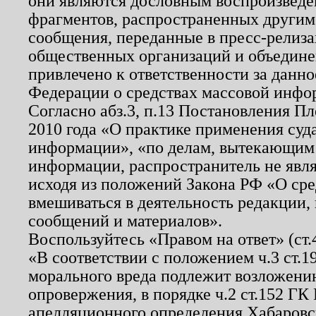
они являются дословным воспроизведе
фрагментов, распространенных другим
сообщения, переданные в пресс-релиза
общественных организаций и объединен
привлечено к ответственности за данн
Федерации о средствах массовой инфо
Согласно абз.3, п.13 Постановления П
2010 года «О практике применения суд
информации», «по делам, вытекающим
информации, распространитель не явл
исходя из положений Закона РФ «О ср
вмешиваться в деятельность редакции, 
сообщений и материалов».
Воспользуйтесь «Правом на ответ» (ст
«В соответствии с положением ч.3 ст.
морального вреда подлежит возложению
опровержения, в порядке ч.2 ст.152 ГК 
апелляционного определения Хабаровско