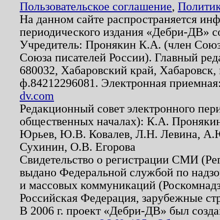
Пользовательское соглашение
,
Политик
На данном сайте распространяется ин
периодического издания «Дебри-ДВ» с
Учредитель: Пронякин К.А. (член Союз
Союза писателей России). Главный ред
680032, Хабаровский край, Хабаровск, п
ф.84212296081. Электронная приемная
dv.com
Редакционный совет электронного пер
общественных началах): К.А. Проняки
Юрьев, Ю.В. Ковалев, Л.Н. Левина, А.
Сухинин, О.В. Егорова
Свидетельство о регистрации СМИ (Р
выдано Федеральной службой по надзо
и массовых коммуникаций (Роскомнадзо
Российская Федерация, зарубежные ст
В 2006 г. проект «Дебри-ДВ» был созда