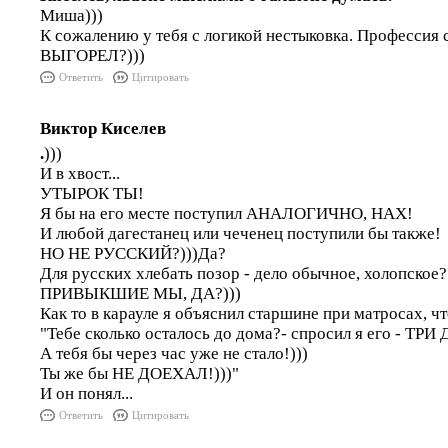
Миша)))
К сожалению у тебя с логикой нестыковка. Профессия 
ВЫГОРЕЛ?)))
Ответить
Цитировать
Виктор Киселев
.
)))
И в хвост...
УТЫРОК ТЫ!
Я бы на его месте поступил АНАЛОГИЧНО, НАХ!
И любой дагестанец или чеченец поступили бы также!
НО НЕ РУССКИЙ?)))Да?
Для русских хлебать позор - дело обычное, холопское?
ПРИВЫКШИЕ МЫ, ДА?)))
Как то в карауле я объяснил старшине при матросах, чт
"Тебе сколько осталось до дома?- спросил я его - ТРИ
А тебя бы через час уже не стало!)))
Ты же бы НЕ ДОЕХАЛ!)))"
И он понял...
Ответить
Цитировать