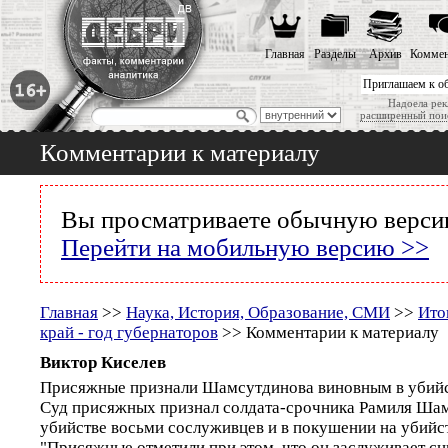
Главная
Разделы
Архив
Коммен
Приглашаем к о
Надоела рек
расширенный пои
Комментарии к материалу
Вы просматриваете обычную версию
Перейти на мобильную версию >>
Главная
>>
Наука, История, Образование, СМИ
>>
Ито
край - год губернаторов
>> Комментарии к материалу
Виктор Киселев
Присяжные признали Шамсутдинова виновным в убийс
Суд присяжных признал солдата-срочника Рамиля Ша
убийстве восьми сослуживцев и в покушении на убийст
"Присяжные отметили при этом, что он заслуживает сн