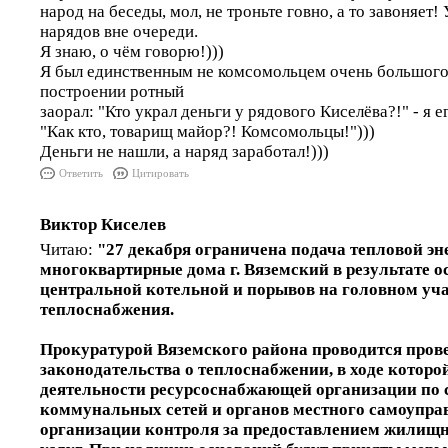
народ на беседы, мол, не троньте говно, а то завоняет!
нарядов вне очереди.
Я знаю, о чём говорю!)))
Я был единственным не комсомольцем очень большого 
построении ротный
заорал: "Кто украл деньги у рядового Киселёва?!" - я е
"Как кто, товарищ майор?! Комсомольцы!")))
Деньги не нашли, а наряд заработал!)))
Ответить
Цитировать
Виктор Киселев
Читаю:
"27 декабря ограничена подача тепловой эн
многоквартирные дома г. Вяземский в результате о
центральной котельной и порывов на головном уча
теплоснабжения.
Прокуратурой Вяземского района проводится пров
законодательства о теплоснабжении, в ходе которо
деятельности ресурсоснабжающей организации по
коммунальных сетей и органов местного самоупра
организации контроля за предоставлением жили