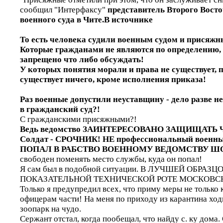
сообщил "Интерфаксу"
представитель Второго Вост
военного суда в Чите.В источнике
То есть человека судили военным судом и присяжн
Которые гражданами не являются по определению,
запрещено что либо обсуждать!
У которых понятия морали и права не существует, 
существует ничего, кроме исполнения приказа!
Раз военные допустили неуставщину - дело разве н
в гражданский суд?!
С гражданскими присяжными?!
Ведь ведомство ЗАИНТЕРЕСОВАНО ЗАЩИЩАТЬ 
Солдат - СРОЧНИК! НЕ профессиональный военны
ПОПАЛ В РАБСТВО ВОЕННОМУ ВЕДОМСТВУ Ш
свободен поменять место службы, куда он попал!
Я сам был в подобной ситуации. В ЛУЧШЕЙ ОБРАЗЦО
ПОКАЗАТЕЛЬНОЙ ТЕХНИЧЕСКОЙ РОТЕ МОСКОВСК
Только я предупредил всех, что приму меры не только к
офицерам части! На меня по приходу из карантина ходи
зоопарк на чудо.
Сержант отстал, когда пообещал, что найду с. ку дома