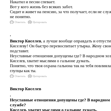
Накатил и песни спевает.
Вот у кого жизнь без всяких забот.
Сидит и живет на пенсию, за что получает, если не слу
не понятно.
Ответить
Цитировать
.
Виктор Киселев
, а лучше вообще оправдать и отпусти
Киселеву! Он быстро перевоспитает утырка. Жену свою
подставит.
Неуставные отношения допущены где? В народном хоз
Киселев, хватит мыслями о гальюне думать.
Понятно, что твоя охрана гальюна так на тебя повлияла,
глупцы как ты.
Ответить
Цитировать
Виктор Киселев
.
Неуставные отношения допущены где? В народном 
службе?
Киселев, хватит мыслями о гальюне думать.