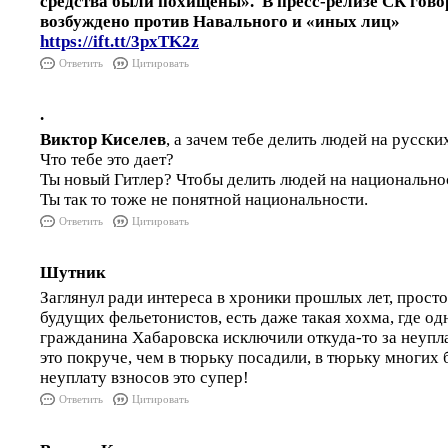
средства были похищены». В пресс-релизе СК говор
возбуждено против Навального и «иных лиц»
https://ift.tt/3pxTK2z
Ответить
Цитировать
.
Виктор Киселев
, а зачем тебе делить людей на русски
Что тебе это дает?
Ты новый Гитлер? Чтобы делить людей на национально
Ты так то тоже не понятной национальности.
Ответить
Цитировать
Шутник
Заглянул ради интереса в хроники прошлых лет, просто
будущих фельетонистов, есть даже такая хохма, где о
гражданина Хабаровска исключили откуда-то за неупла
это покруче, чем в тюрьку посадили, в тюрьку многих б
неуплату взносов это супер!
Ответить
Цитировать