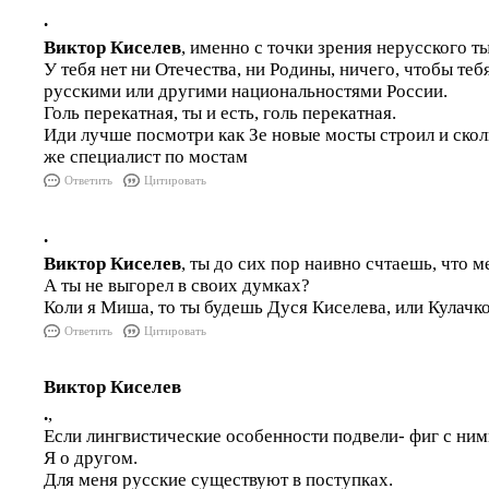
.
Виктор Киселев
, именно с точки зрения нерусского т
У тебя нет ни Отечества, ни Родины, ничего, чтобы теб
русскими или другими национальностями России.
Голь перекатная, ты и есть, голь перекатная.
Иди лучше посмотри как Зе новые мосты строил и скол
же специалист по мостам
Ответить
Цитировать
.
Виктор Киселев
, ты до сих пор наивно счтаешь, что 
А ты не выгорел в своих думках?
Коли я Миша, то ты будешь Дуся Киселева, или Кулачк
Ответить
Цитировать
Виктор Киселев
.
,
Если лингвистические особенности подвели- фиг с ним
Я о другом.
Для меня русские существуют в поступках.