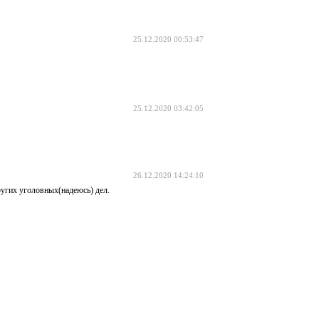
25.12.2020 00:53:47
25.12.2020 03:42:05
26.12.2020 14:24:10
ругих уголовных(надеюсь) дел.