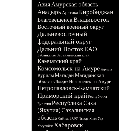
Азия
Амурская область
Биробиджан
Анадырь
Арктика
Владивосток
Благовещенск
Восточный военный округ
Дальневосточный
федеральный округ
Дальний Восток
ЕАО
Забайкалье
Забайкальский край
Камчатский край
Комсомольск-на-Амуре
Корякия
Магадан
Магаданская
Курилы
область
Николаевск-на-Амуре
Находка
Петропавловск-Камчатский
Приморский край
Республика
Республика Саха
Бурятия
(Якутия)
Сахалинская
область
ТОФ
Тында
Улан-Удэ
Сибирь
Хабаровск
Уссурийск