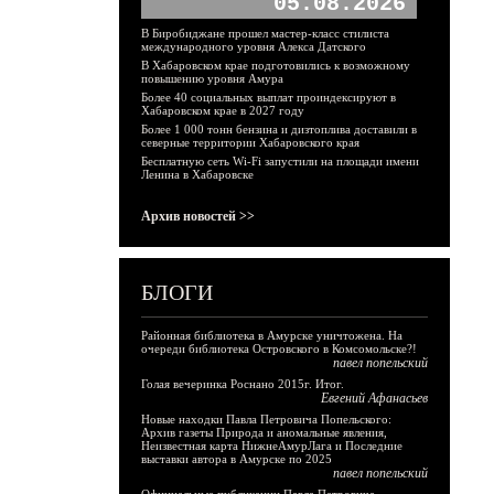
05.08.2026
В Биробиджане прошел мастер-класс стилиста
международного уровня Алекса Датского
В Хабаровском крае подготовились к возможному
повышению уровня Амура
Более 40 социальных выплат проиндексируют в
Хабаровском крае в 2027 году
Более 1 000 тонн бензина и дизтоплива доставили в
северные территории Хабаровского края
Бесплатную сеть Wi-Fi запустили на площади имени
Ленина в Хабаровске
Архив новостей >>
БЛОГИ
Районная библиотека в Амурске уничтожена. На
очереди библиотека Островского в Комсомольске?!
павел попельский
Голая вечеринка Роснано 2015г. Итог.
Евгений Афанасьев
Новые находки Павла Петровича Попельского:
Архив газеты Природа и аномальные явления,
Неизвестная карта НижнеАмурЛага и Последние
выставки автора в Амурске по 2025
павел попельский