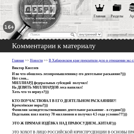
Главная
Разделы
Ар
расширенный пои
Комментарии к материалу
Главная
>>
Новости
>>
В Хабаровском крае прекратили дело в отношении экс-
Виктор Киселев
И во что обошлось лесопромышленнику его деятельное раскаяние?)))
Нет слов...
МИЛЛИАРД федеральных субсидий получил!
На ДЕВЯТЬ МИЛЛИАРДОВ леса напилил!
Хоть что то вернул?)))
КТО ПОУЧАСТВОВАЛ В ЕГО ДЕЯТЕЛЬНОМ РАСКАЯНИИ?!
Кремлёвские воры?)))
Фамилии засвидетельствовавших деятельное раскаяние - в студию!)))
Подельник взял взятку 78 миллионов и получил 4.5 года условно??!)))
ЭТО Ж ПРЯМАЯ ИЗДЁВКА НАД ПРАВОСУДИЕМ...КИТАЯ!)))
ЭТО ХОХОТ В ЛИЦО РОССИЙСКОЙ ЮРИСПРУДЕНЦИИ В ОСНОВЫ ПРА