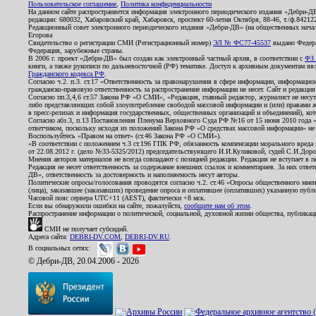
Пользовательское соглашение
,
Политика конфиденциальности
На данном сайте распространяется информация электронного периодического издания «Дебри-Д
редакции: 680032, Хабаровский край, Хабаровск, проспект 60-летия Октября, 88-46, т./ф.8421
Редакционный совет электронного периодического издания «Дебри-ДВ» (на общественных нач
Егорова
Свидетельство о регистрации СМИ (Регистрационный номер)
ЭЛ № ФС77-45537
выдано Федера
Федерация, зарубежные страны.
В 2006 г. проект «Дебри-ДВ» был создан как электронный частный архив, в соответствии с
ФЗ 
книги, а также рукописи по дальневосточной (РФ) тематике. Доступ к архивным документам явля
Гражданского кодекса РФ
.
Согласно ч.2. п.3. ст.17 «Ответственность за правонарушения в сфере информации, информац
гражданско-правовую ответственность за распространение информации не несет. Сайт и редакци
Согласно пп.3,4,6 ст.57 Закона РФ «О СМИ», «Редакция, главный редактор, журналист не несут
либо представляющих собой злоупотребление свободой массовой информации и (или) правами ж
в пресс-релизах и информация государственных, общественных организаций и объединений), кот
Согласно абз.3, п.13 Постановления Пленума Верховного Суда РФ №16 от 15 июня 2010 года 
ответчиком, поскольку исходя из положений Закона РФ «О средствах массовой информации» не 
Воспользуйтесь «Правом на ответ» (ст.46 Закона РФ «О СМИ»).
«В соответствии с положением ч.3 ст.196 ГПК РФ, обязанность компенсации морального вреда п
от 22.08.2012 г. (дело №33-5325/2012) председательствующего И.И.Куликовой, судей С.И.Дор
Мнения авторов материалов не всегда совпадают с позицией редакции. Редакция не вступает в п
Редакция не несет ответственность за содержание внешних ссылок и комментариев. За них отве
ДВ», ответственность за достоверность и наполняемость несут авторы.
Политические опросы/голосования проводятся согласно ч.2. ст.46 «Опросы общественного мнени
(лица), заказавшее (заказавших) проведение опроса и оплатившее (оплативших) указанную публик
Часовой пояс сервера UTC+11 (AEST), фактически +8 мск.
Если вы обнаружили ошибки на сайте, пожалуйста,
сообщите нам об этом
.
Распространение информации о политической, социальной, духовной жизни общества, публикац
СМИ не получает субсидий.
Адреса сайта:
DEBRI-DV.COM
,
DEBRI-DV.RU
.
В социальных сетях:
© Дебри-ДВ, 20.04.2006 - 2026