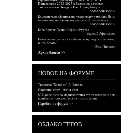
Официальные публикации Павла Петровича
Попельского 2023-2025 в Болгарии, в газетах
Тихоокеанская Звезда и Наш Город Амурск
павел попельский
Комсомольск официально продолжает отмечать День
памяти жертв сталинских репрессий: задумаемся...
павел попельский
Кого боится Путин: Сергей Фургал
Евгений Афанасьев
Повышение платы в автобусах за проезд: кто виноват,
и что делать?
Олег Паньков
Архив блогов >>
НОВОЕ НА ФОРУМЕ
Трилогия "Китобои" А. Вахова.
Охранник спит - смена идёт
80% российского медиаконтента это телевидение для
пациентов психдиспансера и наркологии.
Перейти на форум >>
ОБЛАКО ТЕГОВ