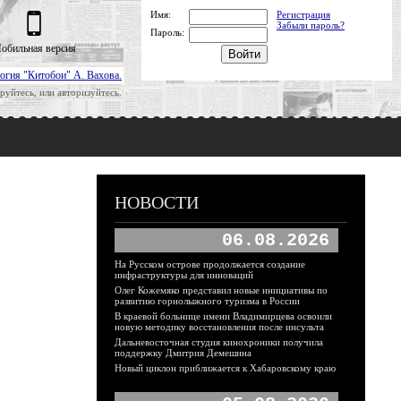
Имя:
Регистрация
Забыли пароль?
Пароль:
обильная версия
огия "Китобои" А. Вахова.
руйтесь, или авторизуйтесь.
НОВОСТИ
06.08.2026
На Русском острове продолжается создание
инфраструктуры для инноваций
Олег Кожемяко представил новые инициативы по
развитию горнолыжного туризма в России
В краевой больнице имени Владимирцева освоили
новую методику восстановления после инсульта
Дальневосточная студия кинохроники получила
поддержку Дмитрия Демешина
Новый циклон приближается к Хабаровскому краю