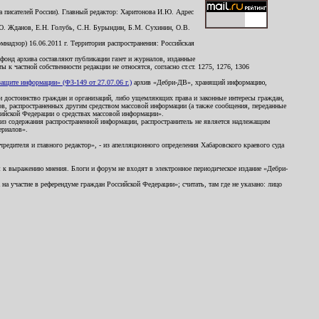
 писателей России). Главный редактор: Харитонова И.Ю. Адрес
Ю. Жданов, Е.Н. Голубь, С.Н. Бурындин, Б.М. Сухинин, О.В.
надзор) 16.06.2011 г. Территория распространения: Российская
й фонд архива составляют публикации газет и журналов, изданные
к частной собственности редакции не относятся, согласно ст.ст. 1275, 1276, 1306
щите информации» (ФЗ-149 от 27.07.06 г.)
архив «Дебри-ДВ», хранящий информацию,
ь и достоинство граждан и организаций, либо ущемляющих права и законные интересы граждан,
ов, распространенных другим средством массовой информации (а также сообщения, переданные
сийской Федерации о средствах массовой информации».
из содержания распространенной информации, распространитель не является надлежащим
ериалов».
редителя и главного редактор», - из апелляционного определения Хабаровского краевого суда
ны к выражению мнения. Блоги и форум не входят в электронное периодическое издание «Дебри-
а участие в референдуме граждан Российской Федерации»; считать, там где не указано: лицо