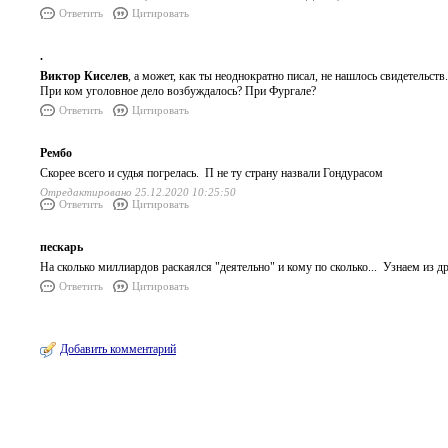
Ответить
Цитировать
.
Виктор Киселев
, а может, как ты неоднократно писал, не нашлось свидетельств.
При ком уголовное дело возбуждалось? При Фургале?
Ответить
Цитировать
Рембо
Скорее всего и судья погрелась. П не ту страну назвали Гондурасом
Отредактировано 25.12.2020 10:25:50
Ответить
Цитировать
пескарь
На сколько миллиардов раскаялся "деятельно" и кому по сколько... Узнаем из д
Ответить
Цитировать
Добавить комментарий