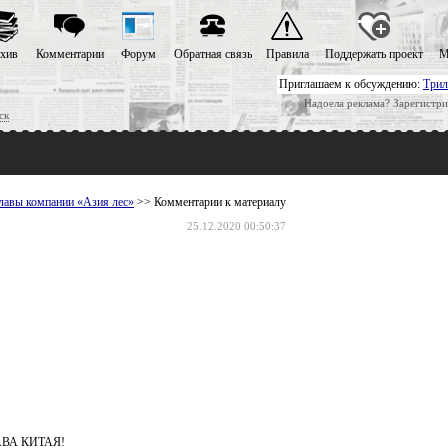
хив
Комментарии
Форум
Обратная связь
Правила
Поддержать проект
М
Приглашаем к обсуждению:
Трил
Надоела реклама? Зарегистри
ск
главы компании «Азия лес»
>> Комментарии к материалу
25.12.2020 00:50:37
ВА КИТАЯ!