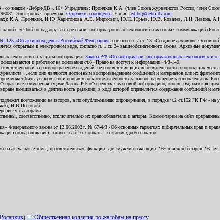
В» со знаком «Дебри-ДВ». 16+ Учредитель: Пронякин К.А. (член Союза журналистов России, член Союза
2296081. Электронная приемная:
Отправить сообщение
. E-mail:
editor@debri-dv.com
алах): К.А. Пронякин, И.Ю. Харитонова, А.Э. Мирмович, Ю.Н. Юрьев, Ю.В. Ковалев, Л.Н. Левина, А.
льной службой по надзору в сфере связи, информационных технологий и массовых коммуникаций (Роском
№ 125 «Об архивном деле в Российской Федерации»
, согласно п. 2 ст. 13 «Создание архивов». Основно
ется открытым в электронном виде, согласно п. 1 ст. 24 вышеобозначенного закона. Архивные документы 
ионных технологий и защиты информации»
Закона РФ «Об информации, информационных технологиях и о за
я основываются и работают на основании ст.8 «Право на доступ к информации» ФЗ-149.
 ответственности за распространение сведений, не соответствующих действительности и порочащих чест
урналиста: ...если они являются дословным воспроизведением сообщений и материалов или их фрагмент
орое может быть установлено и привлечено к ответственности за данное нарушение законодательства Рос
«О практике применения судами Закона РФ «О средствах массовой информации», «по делам, вытекающим 
вправе вмешиваться в деятельность редакции, в ходе которой определяется содержание сообщений и мат
одлежит возложению на авторов, а по опубликованию опровержения, в порядке ч.2 ст.152 ГК РФ - на уч
ожко, Н.В.Пестовой.
ереписку с авторами.
тственны, соответственно, исключительно их правообладатели и авторы. Комментарии на сайте приравне
я» Федерального закона от 12.06.2002 г. № 67-ФЗ «Об основных гарантиях избирательных прав и права н
ацию (обнародование) - едино - сайт, без оплаты - безвозмездно/бесплатно.
ии на актуальные темы, просветительские функции. Для мужчин и женщин. 16+ для детей старше 16 лет.