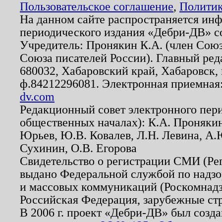
Пользовательское соглашение
,
Политик
На данном сайте распространяется ин
периодического издания «Дебри-ДВ» с
Учредитель: Пронякин К.А. (член Союз
Союза писателей России). Главный ред
680032, Хабаровский край, Хабаровск, п
ф.84212296081. Электронная приемная
dv.com
Редакционный совет электронного пер
общественных началах): К.А. Проняки
Юрьев, Ю.В. Ковалев, Л.Н. Левина, А.
Сухинин, О.В. Егорова
Свидетельство о регистрации СМИ (Р
выдано Федеральной службой по надзо
и массовых коммуникаций (Роскомнадзо
Российская Федерация, зарубежные ст
В 2006 г. проект «Дебри-ДВ» был созда