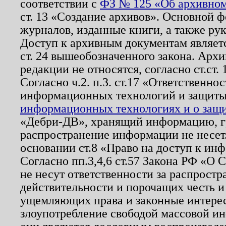
соответствии с
ФЗ № 125 «Об архивном
ст. 13 «Создание архивов». Основной ф
журналов, изданные книги, а также ру
Доступ к архивным документам являетс
ст. 24 вышеобозначенного закона. Арх
редакции не относятся, согласно ст.ст. 
Согласно ч.2. п.3. ст.17 «Ответственн
информационных технологий и защит
информационных технологиях и о защит
«Дебри-ДВ», хранящий информацию, гр
распространение информации не несет.
основании ст.8 «Право на доступ к ин
Согласно пп.3,4,6 ст.57 Закона РФ «О
не несут ответственности за распрост
действительности и порочащих честь и
ущемляющих права и законные интере
злоупотребление свободой массовой ин