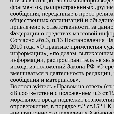
они являются дословным воспроизведе
фрагментов, распространенных другим
сообщения, переданные в пресс-релиза
общественных организаций и объединен
привлечено к ответственности за данн
Федерации о средствах массовой инфо
Согласно абз.3, п.13 Постановления П
2010 года «О практике применения суд
информации», «по делам, вытекающим
информации, распространитель не явл
исходя из положений Закона РФ «О ср
вмешиваться в деятельность редакции, 
сообщений и материалов».
Воспользуйтесь «Правом на ответ» (ст
«В соответствии с положением ч.3 ст.
морального вреда подлежит возложению
опровержения, в порядке ч.2 ст.152 ГК 
апелляционного определения Хабаровско