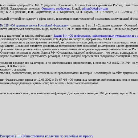
В» со знаком «Дебри-ДВ». 16+ Учредитель: Пронякин К.А. (член Союза журналистов России, член Союза
2296081. Электронная приемная:
Отправить сообщение
. E-mail:
editor@debri-dv.com
алах): К.А. Пронякин, И.Ю. Харитонова, А.Э. Мирмович, Ю.Н. Юрьев, Ю.В. Ковалев, Л.Н. Левина, А.
льной службой по надзору в сфере связи, информационных технологий и массовых коммуникаций (Роском
№ 125 «Об архивном деле в Российской Федерации»
, согласно п. 2 ст. 13 «Создание архивов». Основно
ется открытым в электронном виде, согласно п. 1 ст. 24 вышеобозначенного закона. Архивные документы 
ионных технологий и защиты информации»
Закона РФ «Об информации, информационных технологиях и о за
я основываются и работают на основании ст.8 «Право на доступ к информации» ФЗ-149.
 ответственности за распространение сведений, не соответствующих действительности и порочащих чест
урналиста: ...если они являются дословным воспроизведением сообщений и материалов или их фрагмент
орое может быть установлено и привлечено к ответственности за данное нарушение законодательства Рос
«О практике применения судами Закона РФ «О средствах массовой информации», «по делам, вытекающим 
вправе вмешиваться в деятельность редакции, в ходе которой определяется содержание сообщений и мат
одлежит возложению на авторов, а по опубликованию опровержения, в порядке ч.2 ст.152 ГК РФ - на уч
ожко, Н.В.Пестовой.
ереписку с авторами.
тственны, соответственно, исключительно их правообладатели и авторы. Комментарии на сайте приравне
я» Федерального закона от 12.06.2002 г. № 67-ФЗ «Об основных гарантиях избирательных прав и права н
ацию (обнародование) - едино - сайт, без оплаты - безвозмездно/бесплатно.
ии на актуальные темы, просветительские функции. Для мужчин и женщин. 16+ для детей старше 16 лет.