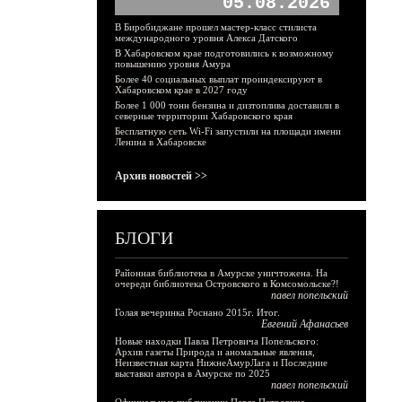
05.08.2026
В Биробиджане прошел мастер-класс стилиста
международного уровня Алекса Датского
В Хабаровском крае подготовились к возможному
повышению уровня Амура
Более 40 социальных выплат проиндексируют в
Хабаровском крае в 2027 году
Более 1 000 тонн бензина и дизтоплива доставили в
северные территории Хабаровского края
Бесплатную сеть Wi-Fi запустили на площади имени
Ленина в Хабаровске
Архив новостей >>
БЛОГИ
Районная библиотека в Амурске уничтожена. На
очереди библиотека Островского в Комсомольске?!
павел попельский
Голая вечеринка Роснано 2015г. Итог.
Евгений Афанасьев
Новые находки Павла Петровича Попельского:
Архив газеты Природа и аномальные явления,
Неизвестная карта НижнеАмурЛага и Последние
выставки автора в Амурске по 2025
павел попельский