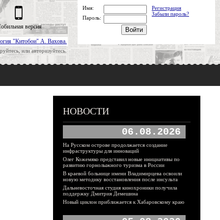
Имя:
Регистрация
Забыли пароль?
Пароль:
обильная версия
огия "Китобои" А. Вахова.
руйтесь, или авторизуйтесь.
НОВОСТИ
06.08.2026
На Русском острове продолжается создание
инфраструктуры для инноваций
Олег Кожемяко представил новые инициативы по
развитию горнолыжного туризма в России
В краевой больнице имени Владимирцева освоили
новую методику восстановления после инсульта
Дальневосточная студия кинохроники получила
поддержку Дмитрия Демешина
Новый циклон приближается к Хабаровскому краю