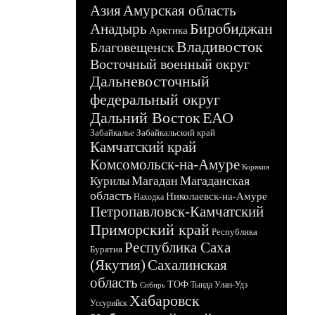
Азия
Амурская область
Биробиджан
Анадырь
Арктика
Владивосток
Благовещенск
Восточный военный округ
Дальневосточный
федеральный округ
Дальний Восток
ЕАО
Забайкалье
Забайкальский край
Камчатский край
Комсомольск-на-Амуре
Корякия
Магадан
Магаданская
Курилы
область
Николаевск-на-Амуре
Находка
Петропавловск-Камчатский
Приморский край
Республика
Республика Саха
Бурятия
(Якутия)
Сахалинская
область
ТОФ
Тында
Улан-Удэ
Сибирь
Хабаровск
Уссурийск