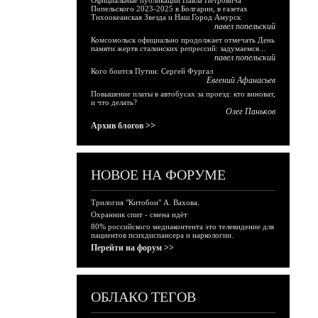
Официальные публикации Павла Петровича
Попельского 2023-2025 в Болгарии, в газетах
Тихоокеанская Звезда и Наш Город Амурск
павел попельский
Комсомольск официально продолжает отмечать День
памяти жертв сталинских репрессий: задумаемся...
павел попельский
Кого боится Путин: Сергей Фургал
Евгений Афанасьев
Повышение платы в автобусах за проезд: кто виноват,
и что делать?
Олег Паньков
Архив блогов >>
НОВОЕ НА ФОРУМЕ
Трилогия "Китобои" А. Вахова.
Охранник спит - смена идёт
80% российского медиаконтента это телевидение для
пациентов психдиспансера и наркологии.
Перейти на форум >>
ОБЛАКО ТЕГОВ