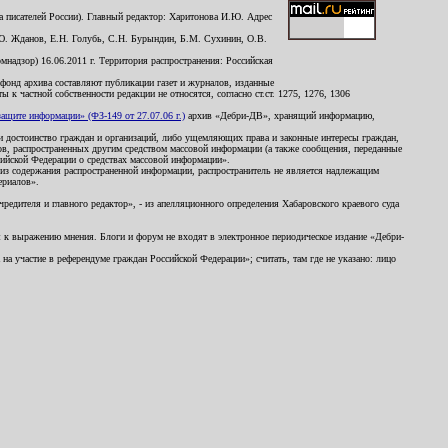
 писателей России). Главный редактор: Харитонова И.Ю. Адрес
Ю. Жданов, Е.Н. Голубь, С.Н. Бурындин, Б.М. Сухинин, О.В.
надзор) 16.06.2011 г. Территория распространения: Российская
й фонд архива составляют публикации газет и журналов, изданные
к частной собственности редакции не относятся, согласно ст.ст. 1275, 1276, 1306
щите информации» (ФЗ-149 от 27.07.06 г.)
архив «Дебри-ДВ», хранящий информацию,
ь и достоинство граждан и организаций, либо ущемляющих права и законные интересы граждан,
ов, распространенных другим средством массовой информации (а также сообщения, переданные
сийской Федерации о средствах массовой информации».
из содержания распространенной информации, распространитель не является надлежащим
ериалов».
редителя и главного редактор», - из апелляционного определения Хабаровского краевого суда
ны к выражению мнения. Блоги и форум не входят в электронное периодическое издание «Дебри-
а участие в референдуме граждан Российской Федерации»; считать, там где не указано: лицо