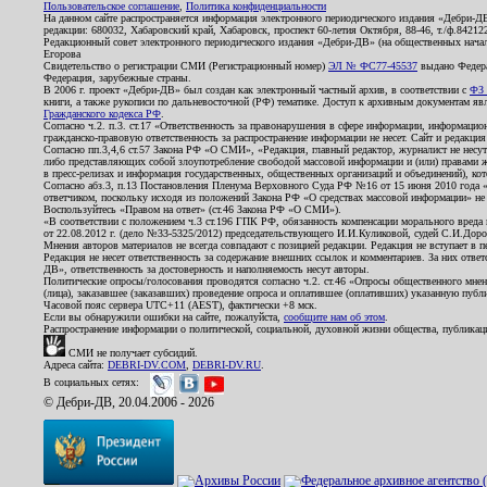
Пользовательское соглашение
,
Политика конфиденциальности
На данном сайте распространяется информация электронного периодического издания «Дебри-Д
редакции: 680032, Хабаровский край, Хабаровск, проспект 60-летия Октября, 88-46, т./ф.8421
Редакционный совет электронного периодического издания «Дебри-ДВ» (на общественных нач
Егорова
Свидетельство о регистрации СМИ (Регистрационный номер)
ЭЛ № ФС77-45537
выдано Федера
Федерация, зарубежные страны.
В 2006 г. проект «Дебри-ДВ» был создан как электронный частный архив, в соответствии с
ФЗ 
книги, а также рукописи по дальневосточной (РФ) тематике. Доступ к архивным документам явля
Гражданского кодекса РФ
.
Согласно ч.2. п.3. ст.17 «Ответственность за правонарушения в сфере информации, информац
гражданско-правовую ответственность за распространение информации не несет. Сайт и редакци
Согласно пп.3,4,6 ст.57 Закона РФ «О СМИ», «Редакция, главный редактор, журналист не несут
либо представляющих собой злоупотребление свободой массовой информации и (или) правами ж
в пресс-релизах и информация государственных, общественных организаций и объединений), кот
Согласно абз.3, п.13 Постановления Пленума Верховного Суда РФ №16 от 15 июня 2010 года 
ответчиком, поскольку исходя из положений Закона РФ «О средствах массовой информации» не 
Воспользуйтесь «Правом на ответ» (ст.46 Закона РФ «О СМИ»).
«В соответствии с положением ч.3 ст.196 ГПК РФ, обязанность компенсации морального вреда п
от 22.08.2012 г. (дело №33-5325/2012) председательствующего И.И.Куликовой, судей С.И.Дор
Мнения авторов материалов не всегда совпадают с позицией редакции. Редакция не вступает в п
Редакция не несет ответственность за содержание внешних ссылок и комментариев. За них отве
ДВ», ответственность за достоверность и наполняемость несут авторы.
Политические опросы/голосования проводятся согласно ч.2. ст.46 «Опросы общественного мнени
(лица), заказавшее (заказавших) проведение опроса и оплатившее (оплативших) указанную публик
Часовой пояс сервера UTC+11 (AEST), фактически +8 мск.
Если вы обнаружили ошибки на сайте, пожалуйста,
сообщите нам об этом
.
Распространение информации о политической, социальной, духовной жизни общества, публикац
СМИ не получает субсидий.
Адреса сайта:
DEBRI-DV.COM
,
DEBRI-DV.RU
.
В социальных сетях:
© Дебри-ДВ, 20.04.2006 - 2026