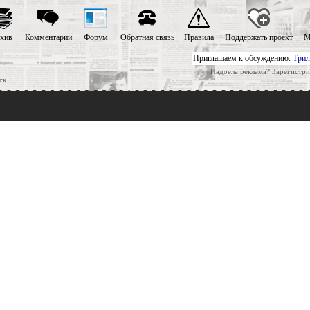
хив
Комментарии
Форум
Обратная связь
Правила
Поддержать проект
М
Приглашаем к обсуждению:
Трил
Надоела реклама? Зарегистри
ск