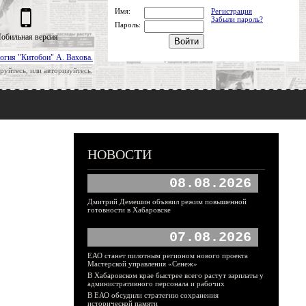
Имя:
Регистрация
Забыли пароль?
Пароль:
обильная версия
огия "Китобои" А. Вахова.
руйтесь, или авторизуйтесь.
НОВОСТИ
08.08.2026
Дмитрий Демешин объявил режим повышенной
готовности в Хабаровске
07.08.2026
ЕАО станет пилотным регионом нового проекта
Мастерской управления «Сенеж»
В Хабаровском крае быстрее всего растут зарплаты у
административного персонала и рабочих
В ЕАО обсудили стратегию сохранения
исторической памяти