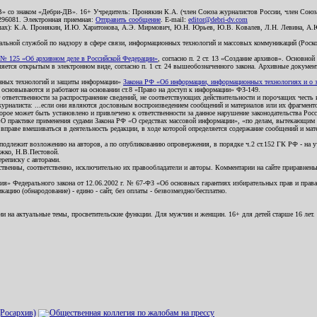
В» со знаком «Дебри-ДВ». 16+ Учредитель: Пронякин К.А. (член Союза журналистов России, член Союза
2296081. Электронная приемная:
Отправить сообщение
. E-mail:
editor@debri-dv.com
алах): К.А. Пронякин, И.Ю. Харитонова, А.Э. Мирмович, Ю.Н. Юрьев, Ю.В. Ковалев, Л.Н. Левина, А.
льной службой по надзору в сфере связи, информационных технологий и массовых коммуникаций (Роском
№ 125 «Об архивном деле в Российской Федерации»
, согласно п. 2 ст. 13 «Создание архивов». Основно
ется открытым в электронном виде, согласно п. 1 ст. 24 вышеобозначенного закона. Архивные документы 
ионных технологий и защиты информации»
Закона РФ «Об информации, информационных технологиях и о за
я основываются и работают на основании ст.8 «Право на доступ к информации» ФЗ-149.
 ответственности за распространение сведений, не соответствующих действительности и порочащих чест
урналиста: ...если они являются дословным воспроизведением сообщений и материалов или их фрагмент
орое может быть установлено и привлечено к ответственности за данное нарушение законодательства Рос
«О практике применения судами Закона РФ «О средствах массовой информации», «по делам, вытекающим 
вправе вмешиваться в деятельность редакции, в ходе которой определяется содержание сообщений и мат
одлежит возложению на авторов, а по опубликованию опровержения, в порядке ч.2 ст.152 ГК РФ - на уч
ожко, Н.В.Пестовой.
ереписку с авторами.
тственны, соответственно, исключительно их правообладатели и авторы. Комментарии на сайте приравне
я» Федерального закона от 12.06.2002 г. № 67-ФЗ «Об основных гарантиях избирательных прав и права н
ацию (обнародование) - едино - сайт, без оплаты - безвозмездно/бесплатно.
ии на актуальные темы, просветительские функции. Для мужчин и женщин. 16+ для детей старше 16 лет.