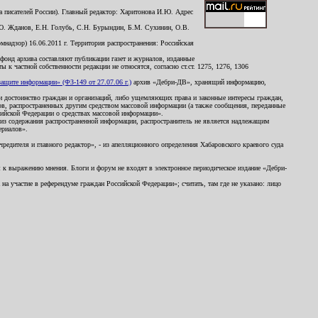
 писателей России). Главный редактор: Харитонова И.Ю. Адрес
Ю. Жданов, Е.Н. Голубь, С.Н. Бурындин, Б.М. Сухинин, О.В.
надзор) 16.06.2011 г. Территория распространения: Российская
й фонд архива составляют публикации газет и журналов, изданные
к частной собственности редакции не относятся, согласно ст.ст. 1275, 1276, 1306
щите информации» (ФЗ-149 от 27.07.06 г.)
архив «Дебри-ДВ», хранящий информацию,
ь и достоинство граждан и организаций, либо ущемляющих права и законные интересы граждан,
ов, распространенных другим средством массовой информации (а также сообщения, переданные
сийской Федерации о средствах массовой информации».
из содержания распространенной информации, распространитель не является надлежащим
ериалов».
редителя и главного редактор», - из апелляционного определения Хабаровского краевого суда
ны к выражению мнения. Блоги и форум не входят в электронное периодическое издание «Дебри-
а участие в референдуме граждан Российской Федерации»; считать, там где не указано: лицо