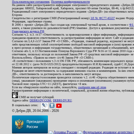
Пользовательское соглашение
,
Политика конфиденциальности
На данном сайте распространяется информация электронного периодического издания «Дебри-Д
редакции: 680032, Хабаровский край, Хабаровск, проспект 60-летия Октября, 88-46, т./ф.8421
Редакционный совет электронного периодического издания «Дебри-ДВ» (на общественных нач
Егорова
Свидетельство о регистрации СМИ (Регистрационный номер)
ЭЛ № ФС77-45537
выдано Федера
Федерация, зарубежные страны.
В 2006 г. проект «Дебри-ДВ» был создан как электронный частный архив, в соответствии с
ФЗ 
книги, а также рукописи по дальневосточной (РФ) тематике. Доступ к архивным документам явля
Гражданского кодекса РФ
.
Согласно ч.2. п.3. ст.17 «Ответственность за правонарушения в сфере информации, информац
гражданско-правовую ответственность за распространение информации не несет. Сайт и редакци
Согласно пп.3,4,6 ст.57 Закона РФ «О СМИ», «Редакция, главный редактор, журналист не несут
либо представляющих собой злоупотребление свободой массовой информации и (или) правами ж
в пресс-релизах и информация государственных, общественных организаций и объединений), кот
Согласно абз.3, п.13 Постановления Пленума Верховного Суда РФ №16 от 15 июня 2010 года 
ответчиком, поскольку исходя из положений Закона РФ «О средствах массовой информации» не 
Воспользуйтесь «Правом на ответ» (ст.46 Закона РФ «О СМИ»).
«В соответствии с положением ч.3 ст.196 ГПК РФ, обязанность компенсации морального вреда п
от 22.08.2012 г. (дело №33-5325/2012) председательствующего И.И.Куликовой, судей С.И.Дор
Мнения авторов материалов не всегда совпадают с позицией редакции. Редакция не вступает в п
Редакция не несет ответственность за содержание внешних ссылок и комментариев. За них отве
ДВ», ответственность за достоверность и наполняемость несут авторы.
Политические опросы/голосования проводятся согласно ч.2. ст.46 «Опросы общественного мнени
(лица), заказавшее (заказавших) проведение опроса и оплатившее (оплативших) указанную публик
Часовой пояс сервера UTC+11 (AEST), фактически +8 мск.
Если вы обнаружили ошибки на сайте, пожалуйста,
сообщите нам об этом
.
Распространение информации о политической, социальной, духовной жизни общества, публикац
СМИ не получает субсидий.
Адреса сайта:
DEBRI-DV.COM
,
DEBRI-DV.RU
.
В социальных сетях:
© Дебри-ДВ, 20.04.2006 - 2026