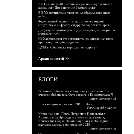
ЕАО - в числе 40 российских регионов-участников
кампании «Продвижение безопасности»
В ЕАО значительно увеличены объемы дорожных
работ
Федеральный эксперт по достоинству оценил
спортивную инфраструктуру Хабаровского края
Дноуглубительный флот будет создан для Северного
морского пути
На Хабаровском судостроительном заводе началось
производство дебаркадеров
ЦУМ в Хабаровске вернули государству
Архив новостей >>
БЛОГИ
Районная библиотека в Амурске уничтожена. На
очереди библиотека Островского в Комсомольске?!
павел попельский
Голая вечеринка Роснано 2015г. Итог.
Евгений Афанасьев
Новые находки Павла Петровича Попельского:
Архив газеты Природа и аномальные явления,
Неизвестная карта НижнеАмурЛага и Последние
выставки автора в Амурске по 2025
павел попельский