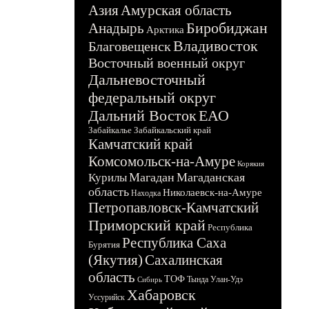
Азия
Амурская область
Биробиджан
Анадырь
Арктика
Владивосток
Благовещенск
Восточный военный округ
Дальневосточный
федеральный округ
Дальний Восток
ЕАО
Забайкалье
Забайкальский край
Камчатский край
Комсомольск-на-Амуре
Корякия
Магадан
Магаданская
Курилы
область
Николаевск-на-Амуре
Находка
Петропавловск-Камчатский
Приморский край
Республика
Республика Саха
Бурятия
(Якутия)
Сахалинская
область
ТОФ
Тында
Улан-Удэ
Сибирь
Хабаровск
Уссурийск