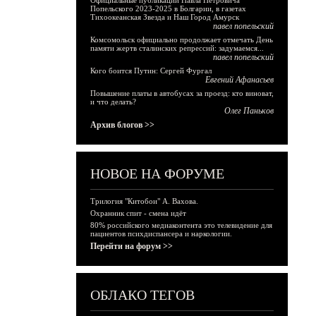
Официальные публикации Павла Петровича
Попельского 2023-2025 в Болгарии, в газетах
Тихоокеанская Звезда и Наш Город Амурск
павел попельский
Комсомольск официально продолжает отмечать День
памяти жертв сталинских репрессий: задумаемся...
павел попельский
Кого боится Путин: Сергей Фургал
Евгений Афанасьев
Повышение платы в автобусах за проезд: кто виноват,
и что делать?
Олег Паньков
Архив блогов >>
НОВОЕ НА ФОРУМЕ
Трилогия "Китобои" А. Вахова.
Охранник спит - смена идёт
80% российского медиаконтента это телевидение для
пациентов психдиспансера и наркологии.
Перейти на форум >>
ОБЛАКО ТЕГОВ