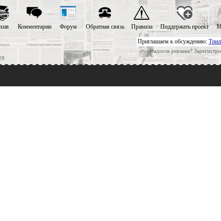
хив
Комментарии
Форум
Обратная связь
Правила
Поддержать проект
М
Приглашаем к обсуждению:
Трил
Надоела реклама? Зарегистри
ск