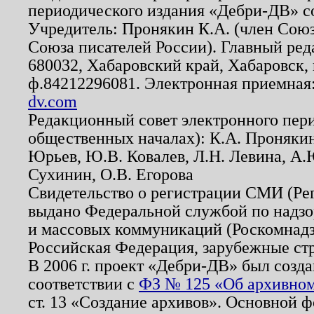
периодического издания «Дебри-ДВ» с
Учредитель: Пронякин К.А. (член Союз
Союза писателей России). Главный ред
680032, Хабаровский край, Хабаровск, п
ф.84212296081. Электронная приемная
dv.com
Редакционный совет электронного пер
общественных началах): К.А. Проняки
Юрьев, Ю.В. Ковалев, Л.Н. Левина, А.
Сухинин, О.В. Егорова
Свидетельство о регистрации СМИ (Р
выдано Федеральной службой по надзо
и массовых коммуникаций (Роскомнадзо
Российская Федерация, зарубежные ст
В 2006 г. проект «Дебри-ДВ» был созда
соответствии с
ФЗ № 125 «Об архивном
ст. 13 «Создание архивов». Основной ф