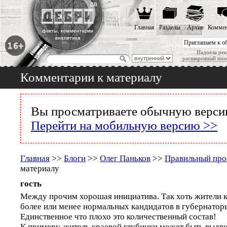
Главная
Разделы
Архив
Коммен
Приглашаем к о
Надоела рек
расширенный пои
Комментарии к материалу
Вы просматриваете обычную версию
Перейти на мобильную версию >>
Главная
>>
Блоги
>>
Олег Паньков
>>
Правильный про
материалу
гость
Между прочим хорошая инициатива. Так хоть жители к
более или менее нормальных кандидатов в губернатор
Единственное что плохо это количественный состав!
К примеру, житель краевой глубинки может быть выдви