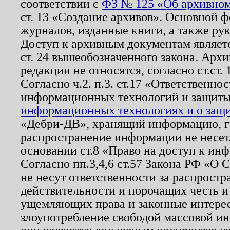
соответствии с
ФЗ № 125 «Об архивном
ст. 13 «Создание архивов». Основной ф
журналов, изданные книги, а также ру
Доступ к архивным документам являетс
ст. 24 вышеобозначенного закона. Арх
редакции не относятся, согласно ст.ст. 
Согласно ч.2. п.3. ст.17 «Ответственн
информационных технологий и защит
информационных технологиях и о защит
«Дебри-ДВ», хранящий информацию, гр
распространение информации не несет.
основании ст.8 «Право на доступ к ин
Согласно пп.3,4,6 ст.57 Закона РФ «О
не несут ответственности за распрост
действительности и порочащих честь и
ущемляющих права и законные интере
злоупотребление свободой массовой ин