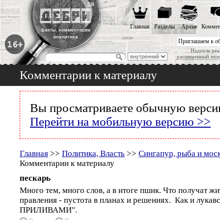
Главная
Разделы
Архив
Коммен
Приглашаем к о
Надоела рек
расширенный пои
Комментарии к материалу
Вы просматриваете обычную версию
Перейти на мобильную версию >>
Главная
>>
Политика, Власть
>>
Сингапур, рыба и мос
Комментарии к материалу
пескарь
Много тем, много слов, а в итоге пшик. Что получат жи
правления - пустота в планах и решениях. Как и лук
ПРИЛИВАМИ".