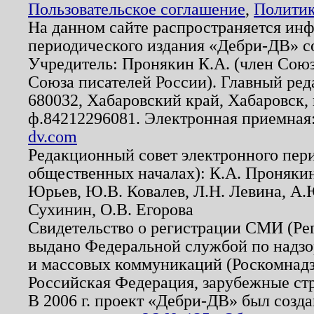
Пользовательское соглашение
,
Политик
На данном сайте распространяется ин
периодического издания «Дебри-ДВ» с
Учредитель: Пронякин К.А. (член Союз
Союза писателей России). Главный ред
680032, Хабаровский край, Хабаровск, п
ф.84212296081. Электронная приемная
dv.com
Редакционный совет электронного пер
общественных началах): К.А. Проняки
Юрьев, Ю.В. Ковалев, Л.Н. Левина, А.
Сухинин, О.В. Егорова
Свидетельство о регистрации СМИ (Р
выдано Федеральной службой по надзо
и массовых коммуникаций (Роскомнадзо
Российская Федерация, зарубежные ст
В 2006 г. проект «Дебри-ДВ» был созда