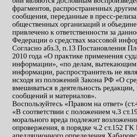
они являются дословным воспроизведе
фрагментов, распространенных другим
сообщения, переданные в пресс-релиза
общественных организаций и объединен
привлечено к ответственности за данн
Федерации о средствах массовой инфо
Согласно абз.3, п.13 Постановления П
2010 года «О практике применения суд
информации», «по делам, вытекающим
информации, распространитель не явл
исходя из положений Закона РФ «О ср
вмешиваться в деятельность редакции, 
сообщений и материалов».
Воспользуйтесь «Правом на ответ» (ст
«В соответствии с положением ч.3 ст.
морального вреда подлежит возложению
опровержения, в порядке ч.2 ст.152 ГК 
апелляционного определения Хабаровско