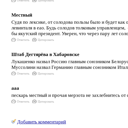
Ответить
Цитировать
Местный
Судя по лексике, от солодова пользы было и будет как 
левинталя в еао. Будь солодов толковым управленцем, 
бы якутский президент. Уверен, что через пару лет сол
Ответить
Цитировать
Штаб Дегтярёва в Хабаровске
Лукашенко назвал Россию главным союзником Белорус
Муссолини назвал Германию главным союзником Итал
Ответить
Цитировать
ааа
пескарь местный и прочая мерзота не захлебнитесь от
Ответить
Цитировать
Добавить комментарий