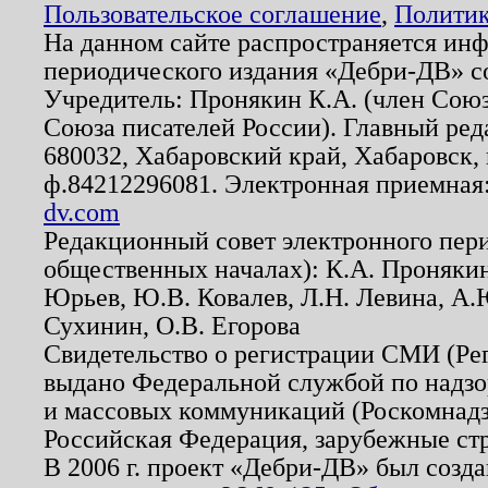
Пользовательское соглашение
,
Политик
На данном сайте распространяется ин
периодического издания «Дебри-ДВ» с
Учредитель: Пронякин К.А. (член Союз
Союза писателей России). Главный ред
680032, Хабаровский край, Хабаровск, п
ф.84212296081. Электронная приемная
dv.com
Редакционный совет электронного пер
общественных началах): К.А. Проняки
Юрьев, Ю.В. Ковалев, Л.Н. Левина, А.
Сухинин, О.В. Егорова
Свидетельство о регистрации СМИ (Р
выдано Федеральной службой по надзо
и массовых коммуникаций (Роскомнадзо
Российская Федерация, зарубежные ст
В 2006 г. проект «Дебри-ДВ» был созда