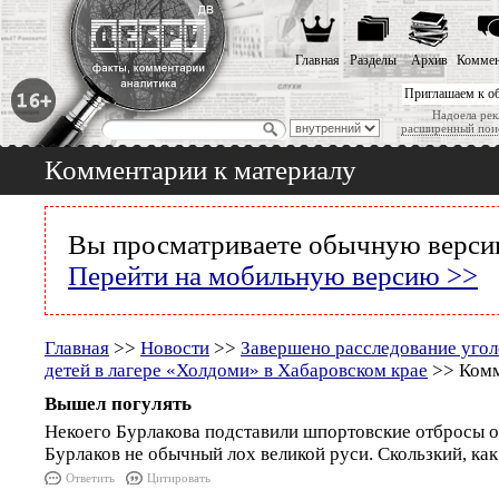
Главная
Разделы
Архив
Коммен
Приглашаем к о
Надоела рек
расширенный пои
Комментарии к материалу
Вы просматриваете обычную версию
Перейти на мобильную версию >>
Главная
>>
Новости
>>
Завершено расследование угол
детей в лагере «Холдоми» в Хабаровском крае
>> Комм
Вышел погулять
Некоего Бурлакова подставили шпортовские отбросы о
Бурлаков не обычный лох великой руси. Скользкий, как
Ответить
Цитировать