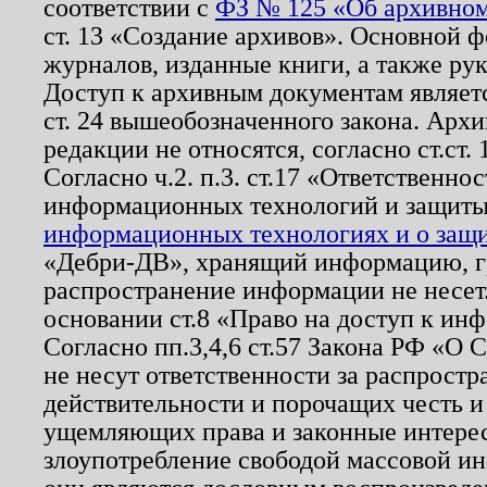
соответствии с
ФЗ № 125 «Об архивном
ст. 13 «Создание архивов». Основной ф
журналов, изданные книги, а также ру
Доступ к архивным документам являетс
ст. 24 вышеобозначенного закона. Арх
редакции не относятся, согласно ст.ст. 
Согласно ч.2. п.3. ст.17 «Ответственн
информационных технологий и защит
информационных технологиях и о защит
«Дебри-ДВ», хранящий информацию, гр
распространение информации не несет.
основании ст.8 «Право на доступ к ин
Согласно пп.3,4,6 ст.57 Закона РФ «О
не несут ответственности за распрост
действительности и порочащих честь и
ущемляющих права и законные интере
злоупотребление свободой массовой ин