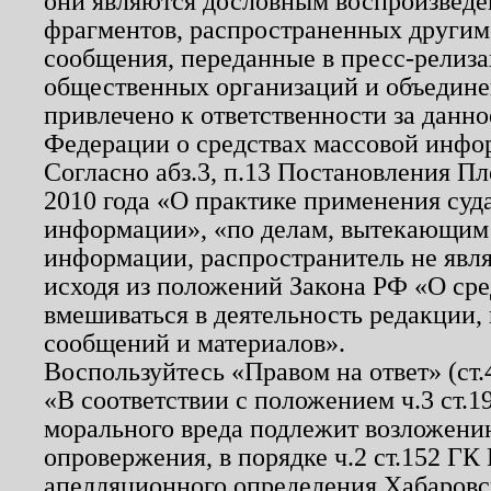
они являются дословным воспроизведе
фрагментов, распространенных другим
сообщения, переданные в пресс-релиза
общественных организаций и объединен
привлечено к ответственности за данн
Федерации о средствах массовой инфо
Согласно абз.3, п.13 Постановления П
2010 года «О практике применения суд
информации», «по делам, вытекающим
информации, распространитель не явл
исходя из положений Закона РФ «О ср
вмешиваться в деятельность редакции, 
сообщений и материалов».
Воспользуйтесь «Правом на ответ» (ст
«В соответствии с положением ч.3 ст.
морального вреда подлежит возложению
опровержения, в порядке ч.2 ст.152 ГК 
апелляционного определения Хабаровско