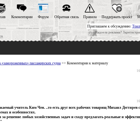
хив
Комментарии
Форум
Обратная связь
Правила
Поддержать проект
М
Приглашаем к обсуждению:
Трил
Надоела реклама? Зарегистри
ск
а «замороженных» пассажирских судна
>> Комментарии к материалу
16
16
ажаемый учитель Ким Чен. ..то есть друг всех рабочих товарищ Михаил Дегтярев 
лемах и особенностях.
ься за решение любых хозяйственных задач и сходу предлагать реальные и эффект
ы"