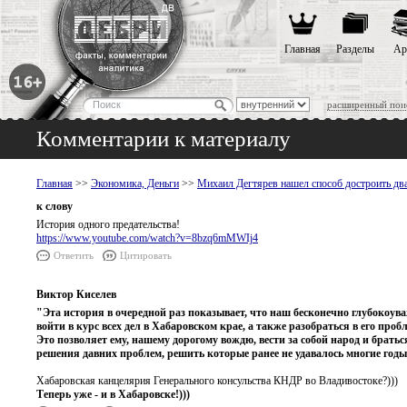
Главная
Разделы
Ар
расширенный пои
Комментарии к материалу
Главная
>>
Экономика, Деньги
>>
Михаил Дегтярев нашел способ достроить дв
к слову
История одного предательства!
https://www.youtube.com/watch?v=8bzq6mMWIj4
Ответить
Цитировать
Виктор Киселев
"Эта история в очередной раз показывает, что наш бесконечно глубокоув
войти в курс всех дел в Хабаровском крае, а также разобраться в его проб
Это позволяет ему, нашему дорогому вождю, вести за собой народ и брат
решения давних проблем, решить которые ранее не удавалось многие год
Хабаровская канцелярия Генерального консульства КНДР во Владивостоке?)))
Теперь уже - и в Хабаровске!)))