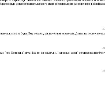
интересах людей надо сначала восстановить плановое управление бассейновой экономик
общественную целесообразность каждого этапа восстановления разрушенного войной хоз
20
чего покупать не будет. Ему подарят, как почётным кураторам. Да и яппы то же уже чеш
21
сюду "про Дегтярёва", и т.д. Всё-то он сделал,т.н. "народный совет" организовал,пробле
21