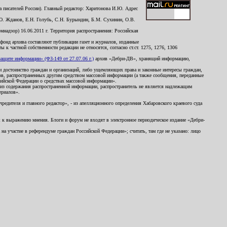
 писателей России). Главный редактор: Харитонова И.Ю. Адрес
Ю. Жданов, Е.Н. Голубь, С.Н. Бурындин, Б.М. Сухинин, О.В.
надзор) 16.06.2011 г. Территория распространения: Российская
й фонд архива составляют публикации газет и журналов, изданные
к частной собственности редакции не относятся, согласно ст.ст. 1275, 1276, 1306
щите информации» (ФЗ-149 от 27.07.06 г.)
архив «Дебри-ДВ», хранящий информацию,
ь и достоинство граждан и организаций, либо ущемляющих права и законные интересы граждан,
ов, распространенных другим средством массовой информации (а также сообщения, переданные
сийской Федерации о средствах массовой информации».
из содержания распространенной информации, распространитель не является надлежащим
ериалов».
редителя и главного редактор», - из апелляционного определения Хабаровского краевого суда
ны к выражению мнения. Блоги и форум не входят в электронное периодическое издание «Дебри-
а участие в референдуме граждан Российской Федерации»; считать, там где не указано: лицо