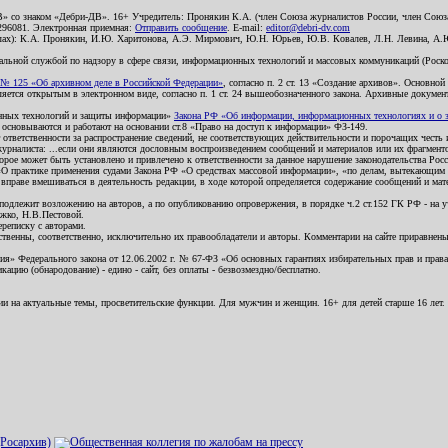
В» со знаком «Дебри-ДВ». 16+ Учредитель: Пронякин К.А. (член Союза журналистов России, член Союза
2296081. Электронная приемная:
Отправить сообщение
. E-mail:
editor@debri-dv.com
алах): К.А. Пронякин, И.Ю. Харитонова, А.Э. Мирмович, Ю.Н. Юрьев, Ю.В. Ковалев, Л.Н. Левина, А.
льной службой по надзору в сфере связи, информационных технологий и массовых коммуникаций (Роском
№ 125 «Об архивном деле в Российской Федерации»
, согласно п. 2 ст. 13 «Создание архивов». Основно
ется открытым в электронном виде, согласно п. 1 ст. 24 вышеобозначенного закона. Архивные документы 
ионных технологий и защиты информации»
Закона РФ «Об информации, информационных технологиях и о за
я основываются и работают на основании ст.8 «Право на доступ к информации» ФЗ-149.
 ответственности за распространение сведений, не соответствующих действительности и порочащих чест
урналиста: ...если они являются дословным воспроизведением сообщений и материалов или их фрагмент
орое может быть установлено и привлечено к ответственности за данное нарушение законодательства Рос
«О практике применения судами Закона РФ «О средствах массовой информации», «по делам, вытекающим 
вправе вмешиваться в деятельность редакции, в ходе которой определяется содержание сообщений и мат
одлежит возложению на авторов, а по опубликованию опровержения, в порядке ч.2 ст.152 ГК РФ - на уч
ожко, Н.В.Пестовой.
ереписку с авторами.
тственны, соответственно, исключительно их правообладатели и авторы. Комментарии на сайте приравне
я» Федерального закона от 12.06.2002 г. № 67-ФЗ «Об основных гарантиях избирательных прав и права н
ацию (обнародование) - едино - сайт, без оплаты - безвозмездно/бесплатно.
ии на актуальные темы, просветительские функции. Для мужчин и женщин. 16+ для детей старше 16 лет.