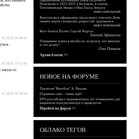
ой, восстановить
Официальные публикации Павла Петровича
Попельского 2023-2025 в Болгарии, в газетах
яйства.
Тихоокеанская Звезда и Наш Город Амурск
павел попельский
Комсомольск официально продолжает отмечать День
памяти жертв сталинских репрессий: задумаемся...
павел попельский
Кого боится Путин: Сергей Фургал
Евгений Афанасьев
.10.2020 20:48:41
Повышение платы в автобусах за проезд: кто виноват,
уться.
и что делать?
Олег Паньков
Архив блогов >>
.10.2020 14:32:09
му какую-то
НОВОЕ НА ФОРУМЕ
Трилогия "Китобои" А. Вахова.
.10.2020 16:14:58
Охранник спит - смена идёт
80% российского медиаконтента это телевидение для
пациентов психдиспансера и наркологии.
Перейти на форум >>
ОБЛАКО ТЕГОВ