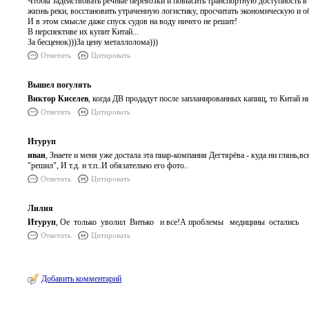
Чтобы задействовать речные перевозки и повысить транспортную доступность в 
жизнь реки, восстановить утраченную логистику, просчитать экономическую и 
И в этом смысле даже спуск судов на воду ничего не решит!
В перспективе их купит Китай...
За бесценок)))За цену металлолома)))
Ответить
Цитировать
Вышел погулять
Виктор Киселев
, когда ДВ продадут после запланированных капищ, то Китай ни
Ответить
Цитировать
Итуруп
иван
, Знаете и меня уже достала эта пиар-компания Дегтярёва - куда ни глянь,в
"решил", И т.д. и т.п..И обязательно его фото..
Ответить
Цитировать
Лилия
Итуруп
, Ое только уволил Витько и все!А проблемы медицины остались
Ответить
Цитировать
Добавить комментарий