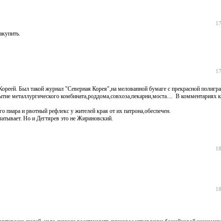
17
акупить.
17
Кореей. Был такой журнал "Северная Корея",на мелованной бумаге с прекрасной полигра
рытие металлургического комбината,роддома,совхоза,пекарни,моста.... В комментариях
о пиара и рвотный рефлекс у жителей края от их патрона,обеспечен.
латывает. Но и Дегтярев это не Жириновский.
18
18