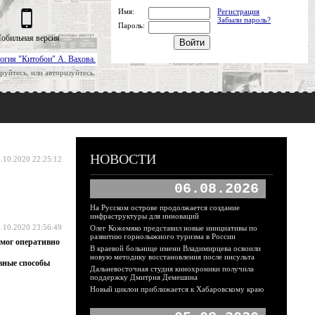
Имя:
Регистрация
Забыли пароль?
Пароль:
обильная версия
огия "Китобои" А. Вахова.
руйтесь, или авторизуйтесь.
НОВОСТИ
.10.2020 22:25:12
06.08.2026
На Русском острове продолжается создание
инфраструктуры для инноваций
.10.2020 23:56:49
Олег Кожемяко представил новые инициативы по
развитию горнолыжного туризма в России
смог оперативно
В краевой больнице имени Владимирцева освоили
новую методику восстановления после инсульта
ивные способы
Дальневосточная студия кинохроники получила
поддержку Дмитрия Демешина
Новый циклон приближается к Хабаровскому краю