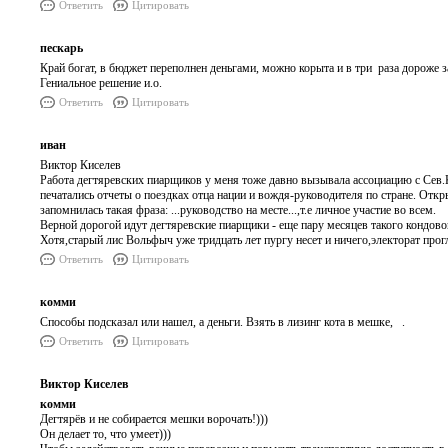
Ответить
Цитировать
пескарь
Край богат, в бюджет переполнен деньгами, можно корыта и в три раза дороже з
Гениальное решение и.о.
Ответить
Цитировать
иван
Виктор Киселев
Работа дегтяревских пиарщиков у меня тоже давно вызывала ассоциацию с Сев.
печатались отчеты о поездках отца нации и вождя-руководителя по стране. Отк
запомнилась такая фраза: ...руководство на месте...,т.е личное участие во всем.
Верной дорогой идут дегтяревские пиарщики - еще пару месяцев такого кондовог
Хотя,старый лис Вольфыч уже тридцать лет пургу несет и ничего,электорат прог
Ответить
Цитировать
комми
Способы подсказал или нашел, а деньги. Взять в лизинг кота в мешке, .
Ответить
Цитировать
Виктор Киселев
комми
Дегтярёв и не собирается мешки ворочать!)))
Он делает то, что умеет)))