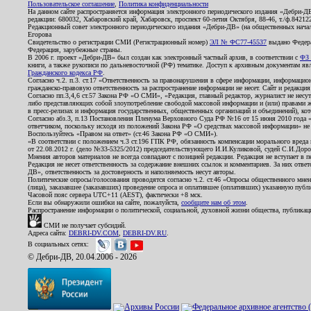
Пользовательское соглашение
,
Политика конфиденциальности
На данном сайте распространяется информация электронного периодического издания «Дебри-Д
редакции: 680032, Хабаровский край, Хабаровск, проспект 60-летия Октября, 88-46, т./ф.8421
Редакционный совет электронного периодического издания «Дебри-ДВ» (на общественных нач
Егорова
Свидетельство о регистрации СМИ (Регистрационный номер)
ЭЛ № ФС77-45537
выдано Федера
Федерация, зарубежные страны.
В 2006 г. проект «Дебри-ДВ» был создан как электронный частный архив, в соответствии с
ФЗ 
книги, а также рукописи по дальневосточной (РФ) тематике. Доступ к архивным документам явля
Гражданского кодекса РФ
.
Согласно ч.2. п.3. ст.17 «Ответственность за правонарушения в сфере информации, информац
гражданско-правовую ответственность за распространение информации не несет. Сайт и редакци
Согласно пп.3,4,6 ст.57 Закона РФ «О СМИ», «Редакция, главный редактор, журналист не несут
либо представляющих собой злоупотребление свободой массовой информации и (или) правами ж
в пресс-релизах и информация государственных, общественных организаций и объединений), кот
Согласно абз.3, п.13 Постановления Пленума Верховного Суда РФ №16 от 15 июня 2010 года 
ответчиком, поскольку исходя из положений Закона РФ «О средствах массовой информации» не 
Воспользуйтесь «Правом на ответ» (ст.46 Закона РФ «О СМИ»).
«В соответствии с положением ч.3 ст.196 ГПК РФ, обязанность компенсации морального вреда п
от 22.08.2012 г. (дело №33-5325/2012) председательствующего И.И.Куликовой, судей С.И.Дор
Мнения авторов материалов не всегда совпадают с позицией редакции. Редакция не вступает в п
Редакция не несет ответственность за содержание внешних ссылок и комментариев. За них отве
ДВ», ответственность за достоверность и наполняемость несут авторы.
Политические опросы/голосования проводятся согласно ч.2. ст.46 «Опросы общественного мнени
(лица), заказавшее (заказавших) проведение опроса и оплатившее (оплативших) указанную публик
Часовой пояс сервера UTC+11 (AEST), фактически +8 мск.
Если вы обнаружили ошибки на сайте, пожалуйста,
сообщите нам об этом
.
Распространение информации о политической, социальной, духовной жизни общества, публикац
СМИ не получает субсидий.
Адреса сайта:
DEBRI-DV.COM
,
DEBRI-DV.RU
.
В социальных сетях:
© Дебри-ДВ, 20.04.2006 - 2026