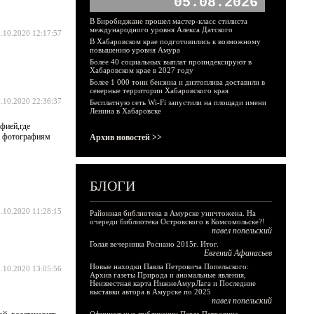
05.08.2026
В Биробиджане прошел мастер-класс стилиста
международного уровня Алекса Датского
.10.2020 12:17:57
В Хабаровском крае подготовились к возможному
повышению уровня Амура
Более 40 социальных выплат проиндексируют в
Хабаровском крае в 2027 году
Более 1 000 тонн бензина и дизтоплива доставили в
северные территории Хабаровского края
.10.2020 22:36:37
Бесплатную сеть Wi-Fi запустили на площади имени
Ленина в Хабаровске
фией,где
 к фотографиям
Архив новостей >>
БЛОГИ
.10.2020 11:28:15
Районная библиотека в Амурске уничтожена. На
очереди библиотека Островского в Комсомольске?!
павел попельский
Голая вечеринка Роснано 2015г. Итог.
Евгений Афанасьев
Новые находки Павла Петровича Попельского:
.10.2020 13:05:56
Архив газеты Природа и аномальные явления,
Неизвестная карта НижнеАмурЛага и Последние
выставки автора в Амурске по 2025
павел попельский