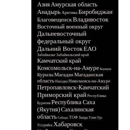
Азия
Амурская область
Биробиджан
Анадырь
Арктика
Владивосток
Благовещенск
Восточный военный округ
Дальневосточный
федеральный округ
Дальний Восток
ЕАО
Забайкалье
Забайкальский край
Камчатский край
Комсомольск-на-Амуре
Корякия
Магадан
Магаданская
Курилы
область
Николаевск-на-Амуре
Находка
Петропавловск-Камчатский
Приморский край
Республика
Республика Саха
Бурятия
(Якутия)
Сахалинская
область
ТОФ
Тында
Улан-Удэ
Сибирь
Хабаровск
Уссурийск