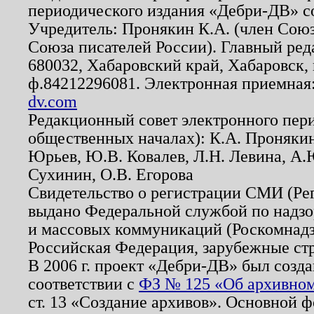
периодического издания «Дебри-ДВ» с
Учредитель: Пронякин К.А. (член Союз
Союза писателей России). Главный ред
680032, Хабаровский край, Хабаровск, п
ф.84212296081. Электронная приемная
dv.com
Редакционный совет электронного пер
общественных началах): К.А. Проняки
Юрьев, Ю.В. Ковалев, Л.Н. Левина, А.
Сухинин, О.В. Егорова
Свидетельство о регистрации СМИ (Р
выдано Федеральной службой по надзо
и массовых коммуникаций (Роскомнадзо
Российская Федерация, зарубежные ст
В 2006 г. проект «Дебри-ДВ» был созда
соответствии с
ФЗ № 125 «Об архивном
ст. 13 «Создание архивов». Основной ф