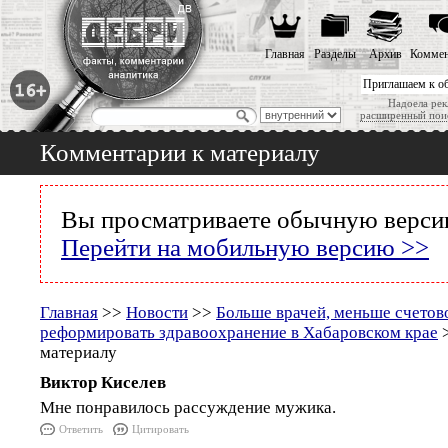
Главная
Разделы
Архив
Коммен
Приглашаем к о
Надоела рек
расширенный пои
Комментарии к материалу
Вы просматриваете обычную версию
Перейти на мобильную версию >>
Главная
>>
Новости
>>
Больше врачей, меньше счетовод
реформировать здравоохранение в Хабаровском крае
>
материалу
Виктор Киселев
Мне понравилось рассуждение мужика.
Ответить
Цитировать