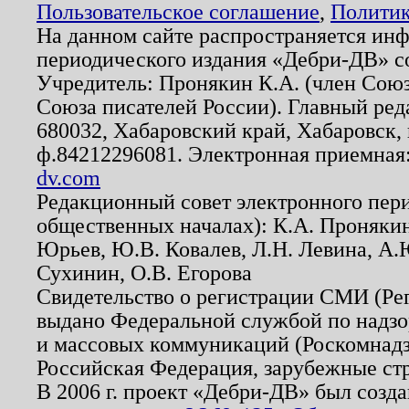
Пользовательское соглашение
,
Политик
На данном сайте распространяется ин
периодического издания «Дебри-ДВ» с
Учредитель: Пронякин К.А. (член Союз
Союза писателей России). Главный ред
680032, Хабаровский край, Хабаровск, п
ф.84212296081. Электронная приемная
dv.com
Редакционный совет электронного пер
общественных началах): К.А. Проняки
Юрьев, Ю.В. Ковалев, Л.Н. Левина, А.
Сухинин, О.В. Егорова
Свидетельство о регистрации СМИ (Р
выдано Федеральной службой по надзо
и массовых коммуникаций (Роскомнадзо
Российская Федерация, зарубежные ст
В 2006 г. проект «Дебри-ДВ» был созда