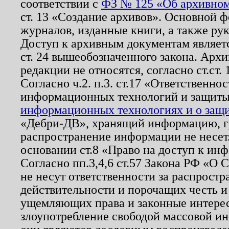
соответствии с
ФЗ № 125 «Об архивном
ст. 13 «Создание архивов». Основной ф
журналов, изданные книги, а также ру
Доступ к архивным документам являетс
ст. 24 вышеобозначенного закона. Арх
редакции не относятся, согласно ст.ст. 
Согласно ч.2. п.3. ст.17 «Ответственн
информационных технологий и защит
информационных технологиях и о защит
«Дебри-ДВ», хранящий информацию, гр
распространение информации не несет.
основании ст.8 «Право на доступ к ин
Согласно пп.3,4,6 ст.57 Закона РФ «О
не несут ответственности за распрост
действительности и порочащих честь и
ущемляющих права и законные интере
злоупотребление свободой массовой ин