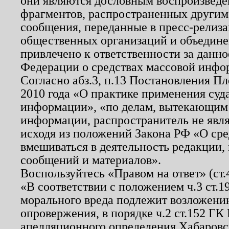
они являются дословным воспроизведе
фрагментов, распространенных другим
сообщения, переданные в пресс-релиза
общественных организаций и объединен
привлечено к ответственности за данн
Федерации о средствах массовой инфо
Согласно абз.3, п.13 Постановления П
2010 года «О практике применения суд
информации», «по делам, вытекающим
информации, распространитель не явл
исходя из положений Закона РФ «О ср
вмешиваться в деятельность редакции, 
сообщений и материалов».
Воспользуйтесь «Правом на ответ» (ст
«В соответствии с положением ч.3 ст.
морального вреда подлежит возложению
опровержения, в порядке ч.2 ст.152 ГК 
апелляционного определения Хабаровско