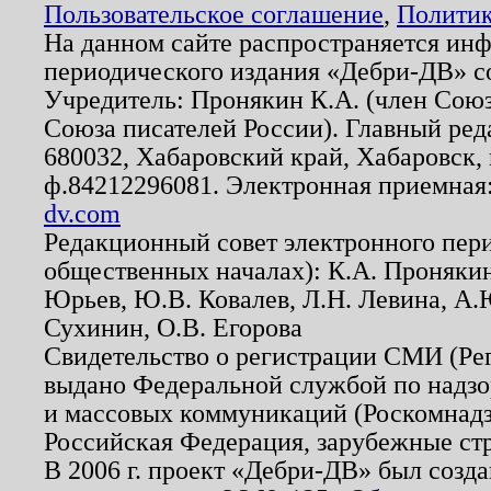
Пользовательское соглашение
,
Политик
На данном сайте распространяется ин
периодического издания «Дебри-ДВ» с
Учредитель: Пронякин К.А. (член Союз
Союза писателей России). Главный ред
680032, Хабаровский край, Хабаровск, п
ф.84212296081. Электронная приемная
dv.com
Редакционный совет электронного пер
общественных началах): К.А. Проняки
Юрьев, Ю.В. Ковалев, Л.Н. Левина, А.
Сухинин, О.В. Егорова
Свидетельство о регистрации СМИ (Р
выдано Федеральной службой по надзо
и массовых коммуникаций (Роскомнадзо
Российская Федерация, зарубежные ст
В 2006 г. проект «Дебри-ДВ» был созда