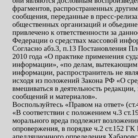
они являются дословным воспроизведе
фрагментов, распространенных другим
сообщения, переданные в пресс-релиза
общественных организаций и объединен
привлечено к ответственности за данн
Федерации о средствах массовой инфо
Согласно абз.3, п.13 Постановления П
2010 года «О практике применения суд
информации», «по делам, вытекающим
информации, распространитель не явл
исходя из положений Закона РФ «О ср
вмешиваться в деятельность редакции, 
сообщений и материалов».
Воспользуйтесь «Правом на ответ» (ст
«В соответствии с положением ч.3 ст.
морального вреда подлежит возложению
опровержения, в порядке ч.2 ст.152 ГК 
апелляционного определения Хабаровско