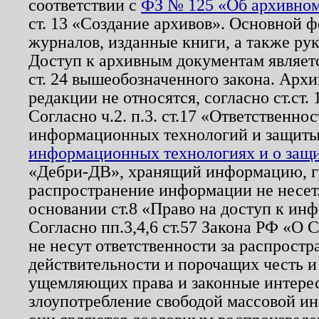
соответствии с
ФЗ № 125 «Об архивном
ст. 13 «Создание архивов». Основной ф
журналов, изданные книги, а также ру
Доступ к архивным документам являетс
ст. 24 вышеобозначенного закона. Арх
редакции не относятся, согласно ст.ст. 
Согласно ч.2. п.3. ст.17 «Ответственн
информационных технологий и защит
информационных технологиях и о защит
«Дебри-ДВ», хранящий информацию, гр
распространение информации не несет.
основании ст.8 «Право на доступ к ин
Согласно пп.3,4,6 ст.57 Закона РФ «О
не несут ответственности за распрост
действительности и порочащих честь и
ущемляющих права и законные интере
злоупотребление свободой массовой ин