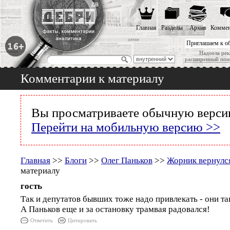
Главная
Разделы
Архив
Коммен
Приглашаем к о
Надоела рек
расширенный пои
Комментарии к материалу
Вы просматриваете обычную версию
Перейти на мобильную версию >>
Главная
>>
Блоги
>>
Олег Паньков
>>
Жорник вернулс
материалу
гость
Так и депутатов бывших тоже надо привлекать - они т
А Паньков еще и за остановку трамвая радовался!
Ответить
Цитировать