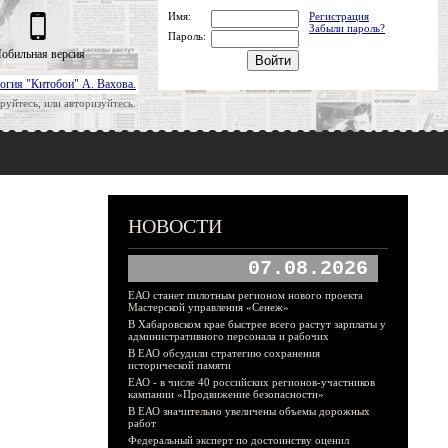
Имя:
Регистрация
Забыли пароль?
Пароль:
обильная версия
огия "Китобои" А. Вахова.
руйтесь, или авторизуйтесь.
НОВОСТИ
07.08.2026
ЕАО станет пилотным регионом нового проекта
Мастерской управления «Сенеж»
В Хабаровском крае быстрее всего растут зарплаты у
административного персонала и рабочих
В ЕАО обсудили стратегию сохранения
исторической памяти
ЕАО - в числе 40 российских регионов-участников
кампании «Продвижение безопасности»
В ЕАО значительно увеличены объемы дорожных
работ
Федеральный эксперт по достоинству оценил