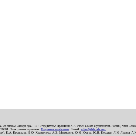
В» со знаком «Дебри-ДВ». 16+ Учредитель: Пронякин К.А. (член Союза журналистов России, член Союза
2296081. Электронная приемная:
Отправить сообщение
. E-mail:
editor@debri-dv.com
алах): К.А. Пронякин, И.Ю. Харитонова, А.Э. Мирмович, Ю.Н. Юрьев, Ю.В. Ковалев, Л.Н. Левина, А.