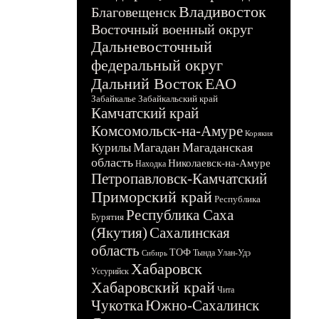
Владивосток
Благовещенск
Восточный военный округ
Дальневосточный
федеральный округ
Дальний Восток
ЕАО
Забайкалье
Забайкальский край
Камчатский край
Комсомольск-на-Амуре
Корякия
Магадан
Магаданская
Курилы
область
Николаевск-на-Амуре
Находка
Петропавловск-Камчатский
Приморский край
Республика
Республика Саха
Бурятия
(Якутия)
Сахалинская
область
ТОФ
Тында
Улан-Удэ
Сибирь
Хабаровск
Уссурийск
Хабаровский край
Чита
Чукотка
Южно-Сахалинск