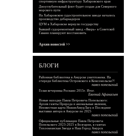
спортивную инфраструктуру Хабаровского края
Дноуглубительный флот будет создан для Северного
морского пути
На Хабаровском судостроительном заводе началось
производство дебаркадеров
ЦУМ в Хабаровске вернули государству
Бывший судоремонтный завод «Якорь» в Советской
Гавани планируют восстановить
Архив новостей >>
БЛОГИ
Районная библиотека в Амурске уничтожена. На
очереди библиотека Островского в Комсомольске?!
павел попельский
Голая вечеринка Роснано 2015г. Итог.
Евгений Афанасьев
Новые находки Павла Петровича Попельского:
Архив газеты Природа и аномальные явления,
Неизвестная карта НижнеАмурЛага и Последние
выставки автора в Амурске по 2025
павел попельский
Официальные публикации Павла Петровича
Попельского 2023-2025 в Болгарии, в газетах
Тихоокеанская Звезда и Наш Город Амурск
павел попельский