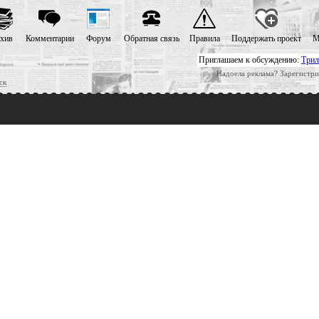
хив
Комментарии
Форум
Обратная связь
Правила
Поддержать проект
М
Приглашаем к обсуждению:
Трил
Надоела реклама? Зарегистри
ск