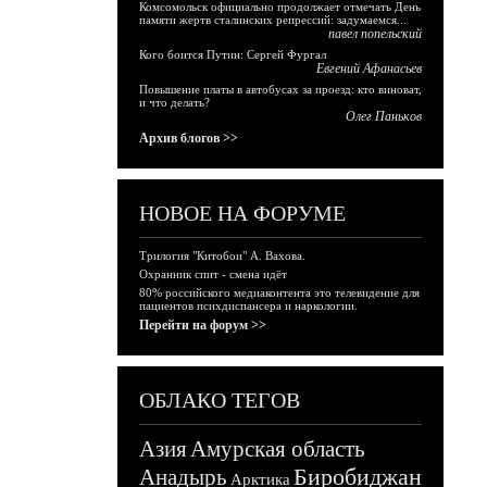
Комсомольск официально продолжает отмечать День
памяти жертв сталинских репрессий: задумаемся...
павел попельский
Кого боится Путин: Сергей Фургал
Евгений Афанасьев
Повышение платы в автобусах за проезд: кто виноват,
и что делать?
Олег Паньков
Архив блогов >>
НОВОЕ НА ФОРУМЕ
Трилогия "Китобои" А. Вахова.
Охранник спит - смена идёт
80% российского медиаконтента это телевидение для
пациентов психдиспансера и наркологии.
Перейти на форум >>
ОБЛАКО ТЕГОВ
Азия
Амурская область
Биробиджан
Анадырь
Арктика