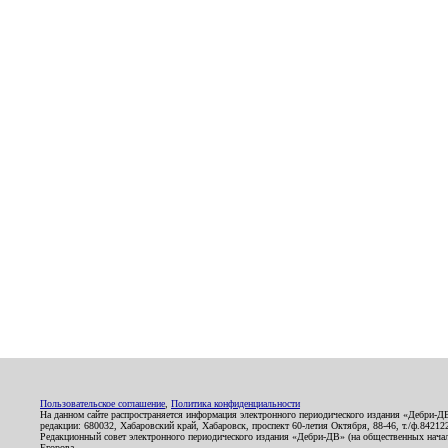
Пользовательское соглашение
,
Политика конфиденциальности
На данном сайте распространяется информация электронного периодического издания «Дебри-Д
редакции: 680032, Хабаровский край, Хабаровск, проспект 60-летия Октября, 88-46, т./ф.8421
Редакционный совет электронного периодического издания «Дебри-ДВ» (на общественных нач
Егорова