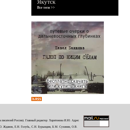
Якутск
Все теги >>
 писателей России). Главный редактор: Харитонова И.Ю. Адрес
Ю. Жданов, Е.Н. Голубь, С.Н. Бурындин, Б.М. Сухинин, О.В.