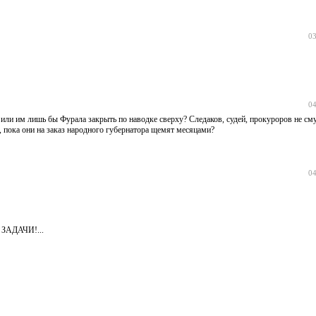
03
04
ли им лишь бы Фурала закрыть по наводке сверху? Следаков, судей, прокуроров не сму
, пока они на заказ народного губернатора щемят месяцами?
04
АДАЧИ!...