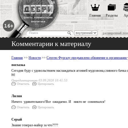
Главная
Разделы
Ар
расширенный пои
Комментарии к материалу
Главная
>>
Новости
>>
Сергею Фургалу предъявлено обвинение в организации 
поглазка
Сегодня буду с удовольствием наслаждаться агонией мудозвона,сливного бачка
￼
Отредактировано 03.09.2020 10:41:53
Ответить
Цитировать
Лилия
Ничего удивительного!Все ожидаемо. И никто не сомневался!
Ответить
Цитировать
Серый
Звание генерал-майор за что????