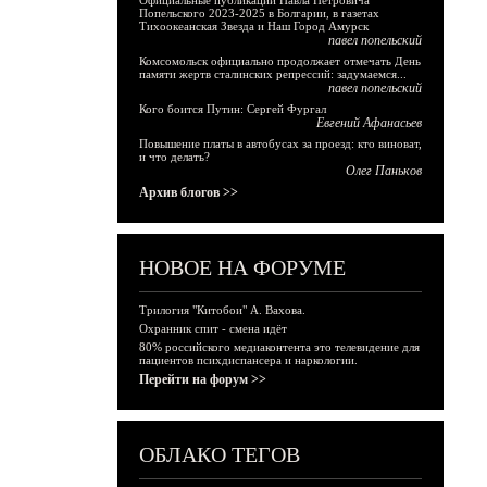
Официальные публикации Павла Петровича
Попельского 2023-2025 в Болгарии, в газетах
Тихоокеанская Звезда и Наш Город Амурск
павел попельский
Комсомольск официально продолжает отмечать День
памяти жертв сталинских репрессий: задумаемся...
павел попельский
Кого боится Путин: Сергей Фургал
Евгений Афанасьев
Повышение платы в автобусах за проезд: кто виноват,
и что делать?
Олег Паньков
Архив блогов >>
НОВОЕ НА ФОРУМЕ
Трилогия "Китобои" А. Вахова.
Охранник спит - смена идёт
80% российского медиаконтента это телевидение для
пациентов психдиспансера и наркологии.
Перейти на форум >>
ОБЛАКО ТЕГОВ