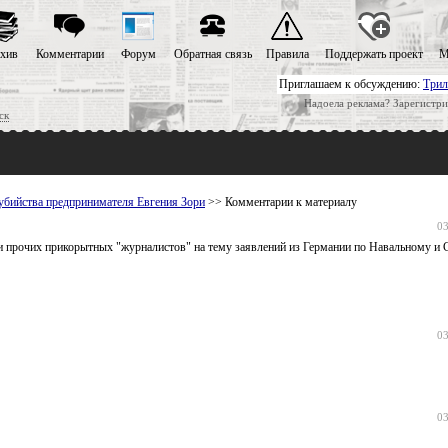
хив
Комментарии
Форум
Обратная связь
Правила
Поддержать проект
М
Приглашаем к обсуждению:
Трил
Надоела реклама? Зарегистри
ск
убийства предпринимателя Евгения Зори
>> Комментарии к материалу
03
 и прочих прикорытных "журналистов" на тему заявлений из Германии по Навальному и 
03
03