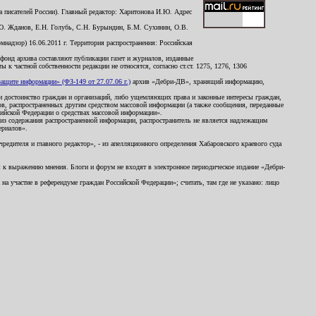
 писателей России). Главный редактор: Харитонова И.Ю. Адрес
Ю. Жданов, Е.Н. Голубь, С.Н. Бурындин, Б.М. Сухинин, О.В.
надзор) 16.06.2011 г. Территория распространения: Российская
й фонд архива составляют публикации газет и журналов, изданные
к частной собственности редакции не относятся, согласно ст.ст. 1275, 1276, 1306
щите информации» (ФЗ-149 от 27.07.06 г.)
архив «Дебри-ДВ», хранящий информацию,
ь и достоинство граждан и организаций, либо ущемляющих права и законные интересы граждан,
ов, распространенных другим средством массовой информации (а также сообщения, переданные
сийской Федерации о средствах массовой информации».
из содержания распространенной информации, распространитель не является надлежащим
ериалов».
редителя и главного редактор», - из апелляционного определения Хабаровского краевого суда
ны к выражению мнения. Блоги и форум не входят в электронное периодическое издание «Дебри-
а участие в референдуме граждан Российской Федерации»; считать, там где не указано: лицо