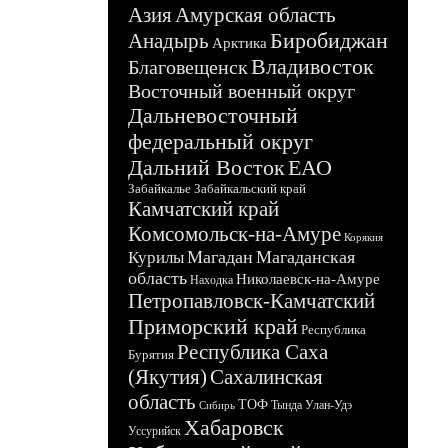
Азия
Амурская область
Биробиджан
Анадырь
Арктика
Владивосток
Благовещенск
Восточный военный округ
Дальневосточный
федеральный округ
Дальний Восток
ЕАО
Забайкалье
Забайкальский край
Камчатский край
Комсомольск-на-Амуре
Корякия
Магадан
Магаданская
Курилы
область
Николаевск-на-Амуре
Находка
Петропавловск-Камчатский
Приморский край
Республика
Республика Саха
Бурятия
(Якутия)
Сахалинская
область
ТОФ
Тында
Улан-Удэ
Сибирь
Хабаровск
Уссурийск