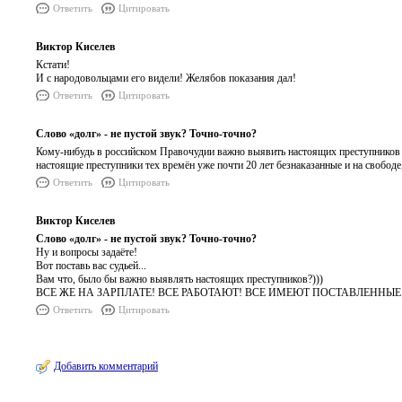
Ответить
Цитировать
Виктор Киселев
Кстати!
И с народовольцами его видели! Желябов показания дал!
Ответить
Цитировать
Слово «долг» - не пустой звук? Точно-точно?
Кому-нибудь в российском Правочудии важно выявить настоящих преступников и
настоящие преступники тех времён уже почти 20 лет безнаказанные и на свободе
Ответить
Цитировать
Виктор Киселев
Слово «долг» - не пустой звук? Точно-точно?
Ну и вопросы задаёте!
Вот поставь вас судьей...
Вам что, было бы важно выявлять настоящих преступников?)))
ВСЕ ЖЕ НА ЗАРПЛАТЕ! ВСЕ РАБОТАЮТ! ВСЕ ИМЕЮТ ПОСТАВЛЕННЫЕ З
Ответить
Цитировать
Добавить комментарий