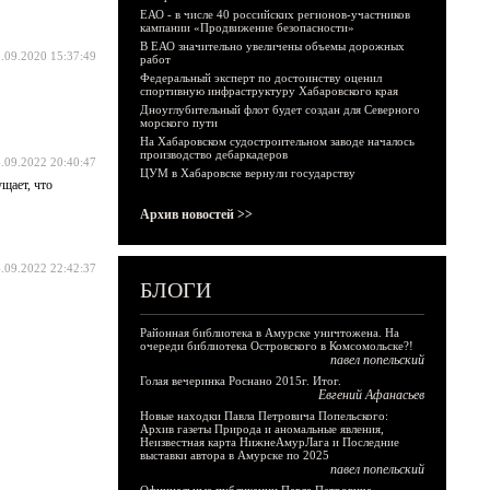
ЕАО - в числе 40 российских регионов-участников
кампании «Продвижение безопасности»
В ЕАО значительно увеличены объемы дорожных
.09.2020 15:37:49
работ
Федеральный эксперт по достоинству оценил
спортивную инфраструктуру Хабаровского края
Дноуглубительный флот будет создан для Северного
морского пути
На Хабаровском судостроительном заводе началось
производство дебаркадеров
.09.2022 20:40:47
ЦУМ в Хабаровске вернули государству
щает, что
Архив новостей >>
.09.2022 22:42:37
БЛОГИ
Районная библиотека в Амурске уничтожена. На
очереди библиотека Островского в Комсомольске?!
павел попельский
Голая вечеринка Роснано 2015г. Итог.
Евгений Афанасьев
Новые находки Павла Петровича Попельского:
Архив газеты Природа и аномальные явления,
Неизвестная карта НижнеАмурЛага и Последние
выставки автора в Амурске по 2025
павел попельский