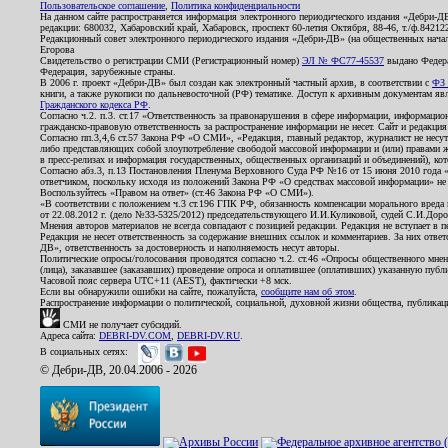
Пользовательское соглашение
,
Политика конфиденциальности
На данном сайте распространяется информация электронного периодического издания «Дебри-Д
редакции: 680032, Хабаровский край, Хабаровск, проспект 60-летия Октября, 88-46, т./ф.8421
Редакционный совет электронного периодического издания «Дебри-ДВ» (на общественных нач
Егорова
Свидетельство о регистрации СМИ (Регистрационный номер)
ЭЛ № ФС77-45537
выдано Федера
Федерация, зарубежные страны.
В 2006 г. проект «Дебри-ДВ» был создан как электронный частный архив, в соответствии с
ФЗ 
книги, а также рукописи по дальневосточной (РФ) тематике. Доступ к архивным документам явля
Гражданского кодекса РФ
.
Согласно ч.2. п.3. ст.17 «Ответственность за правонарушения в сфере информации, информац
гражданско-правовую ответственность за распространение информации не несет. Сайт и редакци
Согласно пп.3,4,6 ст.57 Закона РФ «О СМИ», «Редакция, главный редактор, журналист не несут
либо представляющих собой злоупотребление свободой массовой информации и (или) правами ж
в пресс-релизах и информация государственных, общественных организаций и объединений), кот
Согласно абз.3, п.13 Постановления Пленума Верховного Суда РФ №16 от 15 июня 2010 года 
ответчиком, поскольку исходя из положений Закона РФ «О средствах массовой информации» не 
Воспользуйтесь «Правом на ответ» (ст.46 Закона РФ «О СМИ»).
«В соответствии с положением ч.3 ст.196 ГПК РФ, обязанность компенсации морального вреда п
от 22.08.2012 г. (дело №33-5325/2012) председательствующего И.И.Куликовой, судей С.И.Дор
Мнения авторов материалов не всегда совпадают с позицией редакции. Редакция не вступает в п
Редакция не несет ответственность за содержание внешних ссылок и комментариев. За них отве
ДВ», ответственность за достоверность и наполняемость несут авторы.
Политические опросы/голосования проводятся согласно ч.2. ст.46 «Опросы общественного мнени
(лица), заказавшее (заказавших) проведение опроса и оплатившее (оплативших) указанную публик
Часовой пояс сервера UTC+11 (AEST), фактически +8 мск.
Если вы обнаружили ошибки на сайте, пожалуйста,
сообщите нам об этом
.
Распространение информации о политической, социальной, духовной жизни общества, публикац
СМИ не получает субсидий.
Адреса сайта:
DEBRI-DV.COM
,
DEBRI-DV.RU
.
В социальных сетях:
© Дебри-ДВ, 20.04.2006 - 2026