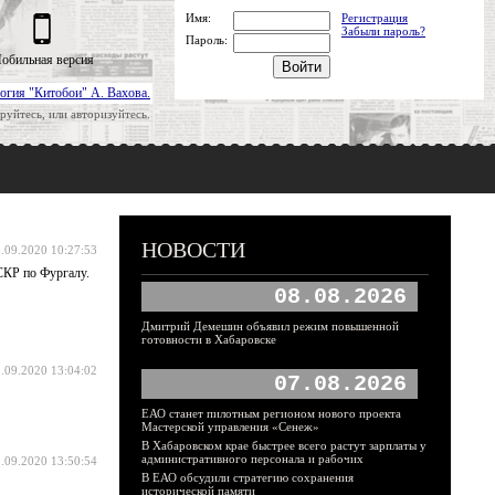
Имя:
Регистрация
Забыли пароль?
Пароль:
обильная версия
огия "Китобои" А. Вахова.
руйтесь, или авторизуйтесь.
НОВОСТИ
.09.2020 10:27:53
СКР по Фургалу.
08.08.2026
Дмитрий Демешин объявил режим повышенной
готовности в Хабаровске
.09.2020 13:04:02
07.08.2026
ЕАО станет пилотным регионом нового проекта
Мастерской управления «Сенеж»
В Хабаровском крае быстрее всего растут зарплаты у
административного персонала и рабочих
.09.2020 13:50:54
В ЕАО обсудили стратегию сохранения
исторической памяти