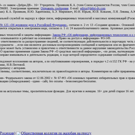
В» со знаком «Дебри-ДВ». 16+ Учредитель: Пронякин К.А. (член Союза журналистов России, член Союза
2296081. Электронная приемная:
Отправить сообщение
. E-mail:
editor@debri-dv.com
алах): К.А. Пронякин, И.Ю. Харитонова, А.Э. Мирмович, Ю.Н. Юрьев, Ю.В. Ковалев, Л.Н. Левина, А.
льной службой по надзору в сфере связи, информационных технологий и массовых коммуникаций (Роском
№ 125 «Об архивном деле в Российской Федерации»
, согласно п. 2 ст. 13 «Создание архивов». Основно
ется открытым в электронном виде, согласно п. 1 ст. 24 вышеобозначенного закона. Архивные документы 
ионных технологий и защиты информации»
Закона РФ «Об информации, информационных технологиях и о за
я основываются и работают на основании ст.8 «Право на доступ к информации» ФЗ-149.
 ответственности за распространение сведений, не соответствующих действительности и порочащих чест
урналиста: ...если они являются дословным воспроизведением сообщений и материалов или их фрагмент
орое может быть установлено и привлечено к ответственности за данное нарушение законодательства Рос
«О практике применения судами Закона РФ «О средствах массовой информации», «по делам, вытекающим 
вправе вмешиваться в деятельность редакции, в ходе которой определяется содержание сообщений и мат
одлежит возложению на авторов, а по опубликованию опровержения, в порядке ч.2 ст.152 ГК РФ - на уч
ожко, Н.В.Пестовой.
ереписку с авторами.
тственны, соответственно, исключительно их правообладатели и авторы. Комментарии на сайте приравне
я» Федерального закона от 12.06.2002 г. № 67-ФЗ «Об основных гарантиях избирательных прав и права н
ацию (обнародование) - едино - сайт, без оплаты - безвозмездно/бесплатно.
ии на актуальные темы, просветительские функции. Для мужчин и женщин. 16+ для детей старше 16 лет.