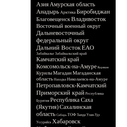
Азия
Амурская область
Биробиджан
Анадырь
Арктика
Владивосток
Благовещенск
Восточный военный округ
Дальневосточный
федеральный округ
Дальний Восток
ЕАО
Забайкалье
Забайкальский край
Камчатский край
Комсомольск-на-Амуре
Корякия
Магадан
Магаданская
Курилы
область
Николаевск-на-Амуре
Находка
Петропавловск-Камчатский
Приморский край
Республика
Республика Саха
Бурятия
(Якутия)
Сахалинская
область
ТОФ
Тында
Улан-Удэ
Сибирь
Хабаровск
Уссурийск