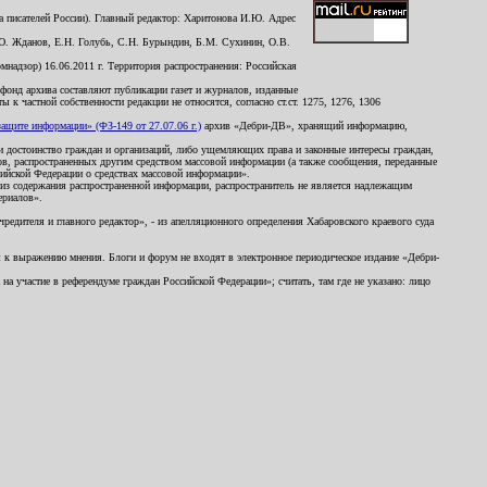
 писателей России). Главный редактор: Харитонова И.Ю. Адрес
Ю. Жданов, Е.Н. Голубь, С.Н. Бурындин, Б.М. Сухинин, О.В.
надзор) 16.06.2011 г. Территория распространения: Российская
й фонд архива составляют публикации газет и журналов, изданные
к частной собственности редакции не относятся, согласно ст.ст. 1275, 1276, 1306
щите информации» (ФЗ-149 от 27.07.06 г.)
архив «Дебри-ДВ», хранящий информацию,
ь и достоинство граждан и организаций, либо ущемляющих права и законные интересы граждан,
ов, распространенных другим средством массовой информации (а также сообщения, переданные
сийской Федерации о средствах массовой информации».
из содержания распространенной информации, распространитель не является надлежащим
ериалов».
редителя и главного редактор», - из апелляционного определения Хабаровского краевого суда
ны к выражению мнения. Блоги и форум не входят в электронное периодическое издание «Дебри-
а участие в референдуме граждан Российской Федерации»; считать, там где не указано: лицо