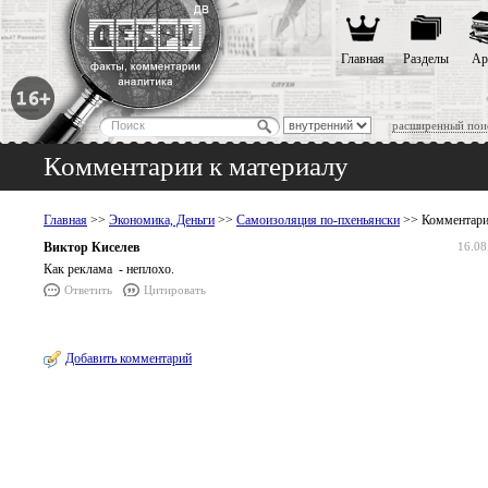
Главная
Разделы
Ар
расширенный пои
Комментарии к материалу
Главная
>>
Экономика, Деньги
>>
Самоизоляция по-пхеньянски
>> Комментари
Виктор Киселев
16.08
Как реклама - неплохо.
Ответить
Цитировать
Добавить комментарий