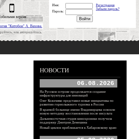
Имя:
Регистрация
Забыли пароль?
Пароль:
обильная версия
огия "Китобои" А. Вахова.
руйтесь, или авторизуйтесь.
НОВОСТИ
06.08.2026
На Русском острове продолжается создание
инфраструктуры для инноваций
Олег Кожемяко представил новые инициативы по
развитию горнолыжного туризма в России
В краевой больнице имени Владимирцева освоили
новую методику восстановления после инсульта
Дальневосточная студия кинохроники получила
поддержку Дмитрия Демешина
Новый циклон приближается к Хабаровскому краю