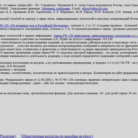
В» со знаком «Дебри-ДВ». 16+ Учредитель: Пронякин К.А. (член Союза журналистов России, член Союза
2296081. Электронная приемная:
Отправить сообщение
. E-mail:
editor@debri-dv.com
алах): К.А. Пронякин, И.Ю. Харитонова, А.Э. Мирмович, Ю.Н. Юрьев, Ю.В. Ковалев, Л.Н. Левина, А.
льной службой по надзору в сфере связи, информационных технологий и массовых коммуникаций (Роском
№ 125 «Об архивном деле в Российской Федерации»
, согласно п. 2 ст. 13 «Создание архивов». Основно
ется открытым в электронном виде, согласно п. 1 ст. 24 вышеобозначенного закона. Архивные документы 
ионных технологий и защиты информации»
Закона РФ «Об информации, информационных технологиях и о за
я основываются и работают на основании ст.8 «Право на доступ к информации» ФЗ-149.
 ответственности за распространение сведений, не соответствующих действительности и порочащих чест
урналиста: ...если они являются дословным воспроизведением сообщений и материалов или их фрагмент
орое может быть установлено и привлечено к ответственности за данное нарушение законодательства Рос
«О практике применения судами Закона РФ «О средствах массовой информации», «по делам, вытекающим 
вправе вмешиваться в деятельность редакции, в ходе которой определяется содержание сообщений и мат
одлежит возложению на авторов, а по опубликованию опровержения, в порядке ч.2 ст.152 ГК РФ - на уч
ожко, Н.В.Пестовой.
ереписку с авторами.
тственны, соответственно, исключительно их правообладатели и авторы. Комментарии на сайте приравне
я» Федерального закона от 12.06.2002 г. № 67-ФЗ «Об основных гарантиях избирательных прав и права н
ацию (обнародование) - едино - сайт, без оплаты - безвозмездно/бесплатно.
ии на актуальные темы, просветительские функции. Для мужчин и женщин. 16+ для детей старше 16 лет.