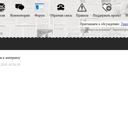
хив
Комментарии
Форум
Обратная связь
Правила
Поддержать проект
М
Приглашаем к обсуждению:
Трил
Надоела реклама? Зарегистри
ск
и к материалу
.2020 16:36:29