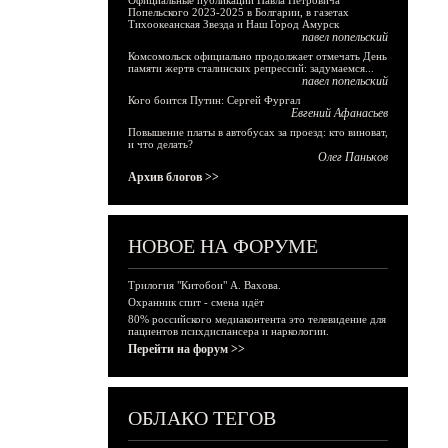
Официальные публикации Павла Петровича
Попельского 2023-2025 в Болгарии, в газетах
Тихоокеанская Звезда и Наш Город Амурск
павел попельский
Комсомольск официально продолжает отмечать День
памяти жертв сталинских репрессий: задумаемся...
павел попельский
Кого боится Путин: Сергей Фургал
Евгений Афанасьев
Повышение платы в автобусах за проезд: кто виноват,
и что делать?
Олег Паньков
Архив блогов >>
НОВОЕ НА ФОРУМЕ
Трилогия "Китобои" А. Вахова.
Охранник спит - смена идёт
80% российского медиаконтента это телевидение для
пациентов психдиспансера и наркологии.
Перейти на форум >>
ОБЛАКО ТЕГОВ