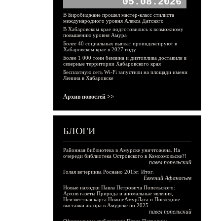
05.08.2026
В Биробиджане прошел мастер-класс стилиста
международного уровня Алекса Датского
В Хабаровском крае подготовились к возможному
повышению уровня Амура
Более 40 социальных выплат проиндексируют в
Хабаровском крае в 2027 году
Более 1 000 тонн бензина и дизтоплива доставили в
северные территории Хабаровского края
Бесплатную сеть Wi-Fi запустили на площади имени
Ленина в Хабаровске
Архив новостей >>
БЛОГИ
Районная библиотека в Амурске уничтожена. На
очереди библиотека Островского в Комсомольске?!
павел попельский
Голая вечеринка Роснано 2015г. Итог.
Евгений Афанасьев
Новые находки Павла Петровича Попельского:
Архив газеты Природа и аномальные явления,
Неизвестная карта НижнеАмурЛага и Последние
выставки автора в Амурске по 2025
павел попельский