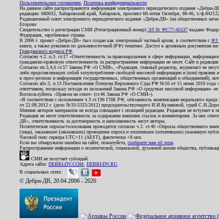
Пользовательское соглашение
,
Политика конфиденциальности
На данном сайте распространяется информация электронного периодического издания «Дебри-Д
редакции: 680032, Хабаровский край, Хабаровск, проспект 60-летия Октября, 88-46, т./ф.8421
Редакционный совет электронного периодического издания «Дебри-ДВ» (на общественных нач
Егорова
Свидетельство о регистрации СМИ (Регистрационный номер)
ЭЛ № ФС77-45537
выдано Федера
Федерация, зарубежные страны.
В 2006 г. проект «Дебри-ДВ» был создан как электронный частный архив, в соответствии с
ФЗ 
книги, а также рукописи по дальневосточной (РФ) тематике. Доступ к архивным документам явля
Гражданского кодекса РФ
.
Согласно ч.2. п.3. ст.17 «Ответственность за правонарушения в сфере информации, информац
гражданско-правовую ответственность за распространение информации не несет. Сайт и редакци
Согласно пп.3,4,6 ст.57 Закона РФ «О СМИ», «Редакция, главный редактор, журналист не несут
либо представляющих собой злоупотребление свободой массовой информации и (или) правами ж
в пресс-релизах и информация государственных, общественных организаций и объединений), кот
Согласно абз.3, п.13 Постановления Пленума Верховного Суда РФ №16 от 15 июня 2010 года 
ответчиком, поскольку исходя из положений Закона РФ «О средствах массовой информации» не 
Воспользуйтесь «Правом на ответ» (ст.46 Закона РФ «О СМИ»).
«В соответствии с положением ч.3 ст.196 ГПК РФ, обязанность компенсации морального вреда п
от 22.08.2012 г. (дело №33-5325/2012) председательствующего И.И.Куликовой, судей С.И.Дор
Мнения авторов материалов не всегда совпадают с позицией редакции. Редакция не вступает в п
Редакция не несет ответственность за содержание внешних ссылок и комментариев. За них отве
ДВ», ответственность за достоверность и наполняемость несут авторы.
Политические опросы/голосования проводятся согласно ч.2. ст.46 «Опросы общественного мнени
(лица), заказавшее (заказавших) проведение опроса и оплатившее (оплативших) указанную публик
Часовой пояс сервера UTC+11 (AEST), фактически +8 мск.
Если вы обнаружили ошибки на сайте, пожалуйста,
сообщите нам об этом
.
Распространение информации о политической, социальной, духовной жизни общества, публикац
СМИ не получает субсидий.
Адреса сайта:
DEBRI-DV.COM
,
DEBRI-DV.RU
.
В социальных сетях:
© Дебри-ДВ, 20.04.2006 - 2026