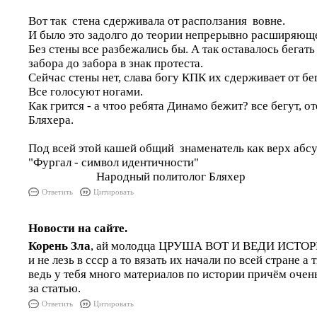
Вот так стена сдерживала от расползания вовне.
И было это задолго до теории непрерывно расширяюще
Без стены все разбежались бы. А так оставалось бегат
забора до забора в знак протеста.
Сейчас стены нет, слава богу КПК их сдерживает от бе
Все голосуют ногами.
Как грится - а чтоо ребята Динамо бежит? все бегут, отец.
Бляхера.
Под всей этой кашей общий знаменатель как верх абсу
"Фургал - символ идентичности"
Народный политолог Бляхер
Ответить
Цитировать
Новости на сайте.
Корень Зла
, ай молодца ЦРУША ВОТ И ВЕДИ ИСТ
и не лезь в ссср а то вязать их начали по всей стране а
ведь у тебя много материалов по истории причём оче
за статью.
Ответить
Цитировать