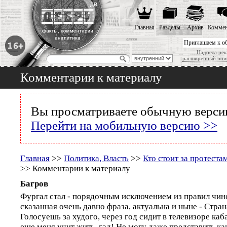
Главная
Разделы
Архив
Коммен
Приглашаем к о
Надоела рек
расширенный пои
Комментарии к материалу
Вы просматриваете обычную версию
Перейти на мобильную версию >>
Главная
>>
Политика, Власть
>>
Кто стоит за протеста
>> Комментарии к материалу
Багров
Фургал стал - порядочным исключением из правил чино
сказанная очень давно фраза, актуальна и ныне - Стран
Голосуешь за худого, через год сидит в телевизоре каба
еще меня учит жить, гад! Не могу даже представить ка