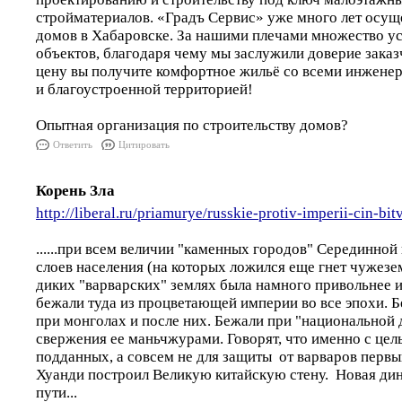
стройматериалов. «Градъ Сервис» уже много лет осущ
домов в Хабаровске. За нашими плечами множество у
объектов, благодаря чему мы заслужили доверие заказ
цену вы получите комфортное жильё со всеми инжен
и благоустроенной территорией!
Опытная организация по строительству домов?
Ответить
Цитировать
Корень Зла
http://liberal.ru/priamurye/russkie-protiv-imperii-cin-bi
......при всем величии "каменных городов" Серединной
слоев населения (на которых ложился еще гнет чужезе
диких "варварских" землях была намного привольнее и
бежали туда из процветающей империи во все эпохи. Б
при монголах и после них. Бежали при "национальной 
свержения ее маньчжурами. Говорят, что именно с це
подданных, а совсем не для защиты от варваров перв
Хуанди построил Великую китайскую стену. Новая дин
пути...