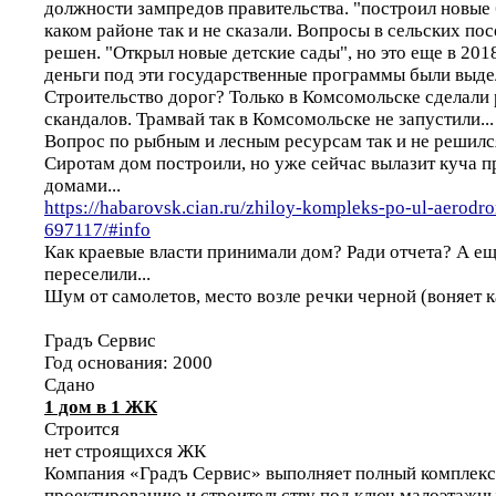
должности зампредов правительства. "построил новые б
каком районе так и не сказали. Вопросы в сельских пос
решен. "Открыл новые детские сады", но это еще в 201
деньги под эти государственные программы были выдел
Строительство дорог? Только в Комсомольске сделали 
скандалов. Трамвай так в Комсомольске не запустили...
Вопрос по рыбным и лесным ресурсам так и не решилс
Сиротам дом построили, но уже сейчас вылазит куча п
домами...
https://habarovsk.cian.ru/zhiloy-kompleks-po-ul-aerod
697117/#info
Как краевые власти принимали дом? Ради отчета? А еще
переселили...
Шум от самолетов, место возле речки черной (воняет к
Градъ Сервис
Год основания: 2000
Сдано
1 дом в 1 ЖК
Строится
нет строящихся ЖК
Компания «Градъ Сервис» выполняет полный комплекс
проектированию и строительству под ключ малоэтажн