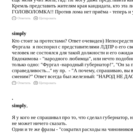
Кремль представить жителям края кандидата, кто эта л
ГОЛОВОЛОМКА!! Против лома нет приёма - теперь и у
Ответить
Цитировать
simply
Кто стоит за протестами? Ответ очевиден) Непосредст
Фургала я поспорил с представителями ЛДПР о его с
человек не состоялся для такой должности и его ожид
Евдокимова - "народного любимца", или нечто подобн
только одно: "Фургал -народный губернатор!", "Он за 
справедливость..." ну пр. - "А почему, спрашиваю, вы 
сменим?" Ответ всегда был железный: "НАРОД НЕ ДАС
Ответить
Цитировать
.
simply
,
Я у кого не спрашивал про то, что сделал губернатор, 
не может ничего сказать.
Одни и те же фразы - "сократил расходы на чиновников