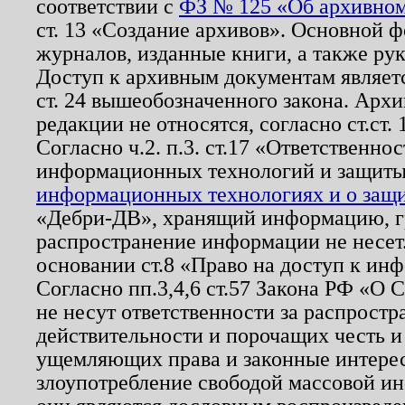
соответствии с
ФЗ № 125 «Об архивном
ст. 13 «Создание архивов». Основной ф
журналов, изданные книги, а также ру
Доступ к архивным документам являетс
ст. 24 вышеобозначенного закона. Арх
редакции не относятся, согласно ст.ст. 
Согласно ч.2. п.3. ст.17 «Ответственн
информационных технологий и защит
информационных технологиях и о защит
«Дебри-ДВ», хранящий информацию, гр
распространение информации не несет.
основании ст.8 «Право на доступ к ин
Согласно пп.3,4,6 ст.57 Закона РФ «О
не несут ответственности за распрост
действительности и порочащих честь и
ущемляющих права и законные интере
злоупотребление свободой массовой ин