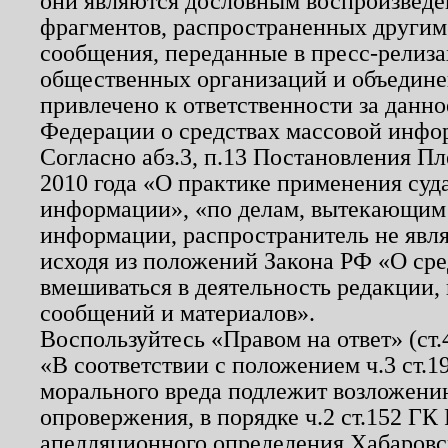
они являются дословным воспроизведе
фрагментов, распространенных другим
сообщения, переданные в пресс-релиза
общественных организаций и объединен
привлечено к ответственности за данн
Федерации о средствах массовой инфо
Согласно абз.3, п.13 Постановления П
2010 года «О практике применения суд
информации», «по делам, вытекающим
информации, распространитель не явл
исходя из положений Закона РФ «О ср
вмешиваться в деятельность редакции, 
сообщений и материалов».
Воспользуйтесь «Правом на ответ» (ст
«В соответствии с положением ч.3 ст.
морального вреда подлежит возложению
опровержения, в порядке ч.2 ст.152 ГК 
апелляционного определения Хабаровско