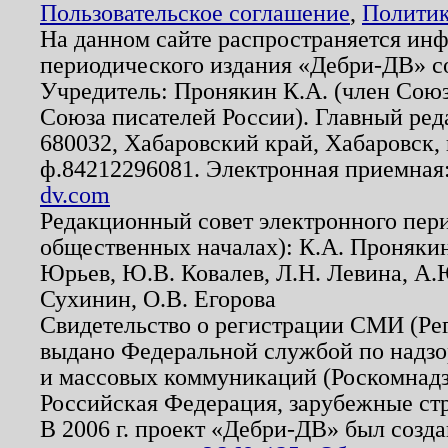
Пользовательское соглашение
,
Политик
На данном сайте распространяется ин
периодического издания «Дебри-ДВ» с
Учредитель: Пронякин К.А. (член Союз
Союза писателей России). Главный ред
680032, Хабаровский край, Хабаровск, п
ф.84212296081. Электронная приемная
dv.com
Редакционный совет электронного пер
общественных началах): К.А. Проняки
Юрьев, Ю.В. Ковалев, Л.Н. Левина, А.
Сухинин, О.В. Егорова
Свидетельство о регистрации СМИ (Р
выдано Федеральной службой по надзо
и массовых коммуникаций (Роскомнадзо
Российская Федерация, зарубежные ст
В 2006 г. проект «Дебри-ДВ» был созда