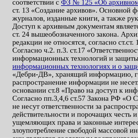
соответствии с
ФЗ № 125 «Об архивном
ст. 13 «Создание архивов». Основной ф
журналов, изданные книги, а также ру
Доступ к архивным документам являетс
ст. 24 вышеобозначенного закона. Арх
редакции не относятся, согласно ст.ст. 
Согласно ч.2. п.3. ст.17 «Ответственн
информационных технологий и защит
информационных технологиях и о защит
«Дебри-ДВ», хранящий информацию, гр
распространение информации не несет.
основании ст.8 «Право на доступ к ин
Согласно пп.3,4,6 ст.57 Закона РФ «О
не несут ответственности за распрост
действительности и порочащих честь и
ущемляющих права и законные интере
злоупотребление свободой массовой ин