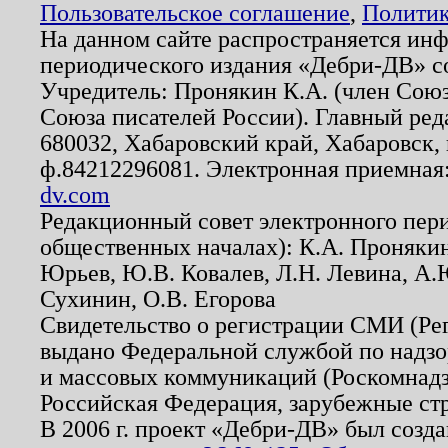
Пользовательское соглашение
,
Политик
На данном сайте распространяется ин
периодического издания «Дебри-ДВ» с
Учредитель: Пронякин К.А. (член Союз
Союза писателей России). Главный ред
680032, Хабаровский край, Хабаровск, п
ф.84212296081. Электронная приемная
dv.com
Редакционный совет электронного пер
общественных началах): К.А. Проняки
Юрьев, Ю.В. Ковалев, Л.Н. Левина, А.
Сухинин, О.В. Егорова
Свидетельство о регистрации СМИ (Р
выдано Федеральной службой по надзо
и массовых коммуникаций (Роскомнадзо
Российская Федерация, зарубежные ст
В 2006 г. проект «Дебри-ДВ» был созда