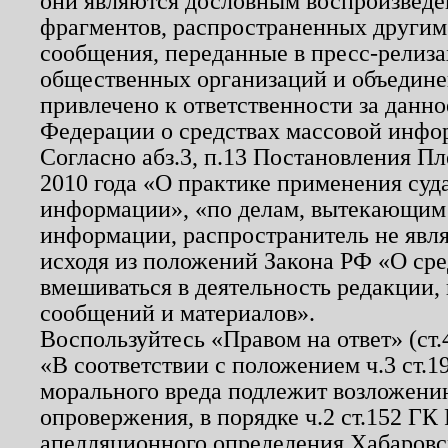
они являются дословным воспроизведе
фрагментов, распространенных другим
сообщения, переданные в пресс-релиза
общественных организаций и объединен
привлечено к ответственности за данн
Федерации о средствах массовой инфо
Согласно абз.3, п.13 Постановления П
2010 года «О практике применения суд
информации», «по делам, вытекающим
информации, распространитель не явл
исходя из положений Закона РФ «О ср
вмешиваться в деятельность редакции, 
сообщений и материалов».
Воспользуйтесь «Правом на ответ» (ст
«В соответствии с положением ч.3 ст.
морального вреда подлежит возложению
опровержения, в порядке ч.2 ст.152 ГК 
апелляционного определения Хабаровско