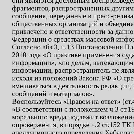
они являются дословным воспроизведе
фрагментов, распространенных другим
сообщения, переданные в пресс-релиза
общественных организаций и объединен
привлечено к ответственности за данн
Федерации о средствах массовой инфо
Согласно абз.3, п.13 Постановления П
2010 года «О практике применения суд
информации», «по делам, вытекающим
информации, распространитель не явл
исходя из положений Закона РФ «О ср
вмешиваться в деятельность редакции, 
сообщений и материалов».
Воспользуйтесь «Правом на ответ» (ст
«В соответствии с положением ч.3 ст.
морального вреда подлежит возложению
опровержения, в порядке ч.2 ст.152 ГК 
апелляционного определения Хабаровско