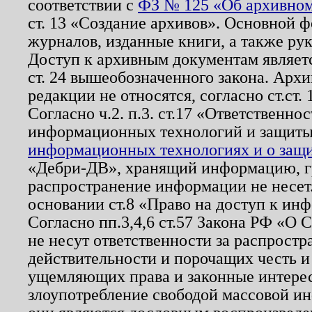
соответствии с
ФЗ № 125 «Об архивном
ст. 13 «Создание архивов». Основной ф
журналов, изданные книги, а также ру
Доступ к архивным документам являетс
ст. 24 вышеобозначенного закона. Арх
редакции не относятся, согласно ст.ст. 
Согласно ч.2. п.3. ст.17 «Ответственн
информационных технологий и защит
информационных технологиях и о защит
«Дебри-ДВ», хранящий информацию, гр
распространение информации не несет.
основании ст.8 «Право на доступ к ин
Согласно пп.3,4,6 ст.57 Закона РФ «О
не несут ответственности за распрост
действительности и порочащих честь и
ущемляющих права и законные интере
злоупотребление свободой массовой ин