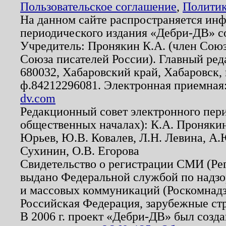
Пользовательское соглашение
,
Политик
На данном сайте распространяется ин
периодического издания «Дебри-ДВ» с
Учредитель: Пронякин К.А. (член Союз
Союза писателей России). Главный ред
680032, Хабаровский край, Хабаровск, п
ф.84212296081. Электронная приемная
dv.com
Редакционный совет электронного пер
общественных началах): К.А. Проняки
Юрьев, Ю.В. Ковалев, Л.Н. Левина, А.
Сухинин, О.В. Егорова
Свидетельство о регистрации СМИ (Р
выдано Федеральной службой по надзо
и массовых коммуникаций (Роскомнадзо
Российская Федерация, зарубежные ст
В 2006 г. проект «Дебри-ДВ» был созда