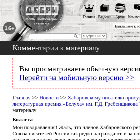
Главная
Разделы
Архив
Коммен
Приглашаем к о
Надоела рек
расширенный пои
Комментарии к материалу
Вы просматриваете обычную версию
Перейти на мобильную версию >>
Главная
>>
Новости
>>
Хабаровскому писателю прису
литературная премия «Белуха» им. Г.Д. Гребенщикова
материалу
Коллега
Мои поздравления! Жаль, что членов Хабаровского ре
Союза писателей России так редко награждают, и за по
насколько я знаю, лишь двоих и в других престижных 