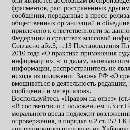
они являются дословным воспроизведе
фрагментов, распространенных другим
сообщения, переданные в пресс-релиза
общественных организаций и объединен
привлечено к ответственности за данн
Федерации о средствах массовой инфо
Согласно абз.3, п.13 Постановления П
2010 года «О практике применения суд
информации», «по делам, вытекающим
информации, распространитель не явл
исходя из положений Закона РФ «О ср
вмешиваться в деятельность редакции, 
сообщений и материалов».
Воспользуйтесь «Правом на ответ» (ст
«В соответствии с положением ч.3 ст.
морального вреда подлежит возложению
опровержения, в порядке ч.2 ст.152 ГК 
апелляционного определения Хабаровско