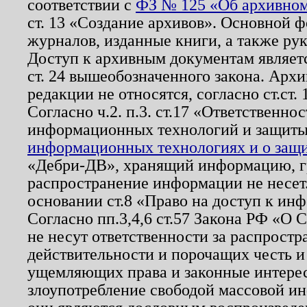
соответствии с
ФЗ № 125 «Об архивном
ст. 13 «Создание архивов». Основной ф
журналов, изданные книги, а также ру
Доступ к архивным документам являетс
ст. 24 вышеобозначенного закона. Арх
редакции не относятся, согласно ст.ст. 
Согласно ч.2. п.3. ст.17 «Ответственн
информационных технологий и защит
информационных технологиях и о защит
«Дебри-ДВ», хранящий информацию, гр
распространение информации не несет.
основании ст.8 «Право на доступ к ин
Согласно пп.3,4,6 ст.57 Закона РФ «О
не несут ответственности за распрост
действительности и порочащих честь и
ущемляющих права и законные интере
злоупотребление свободой массовой ин