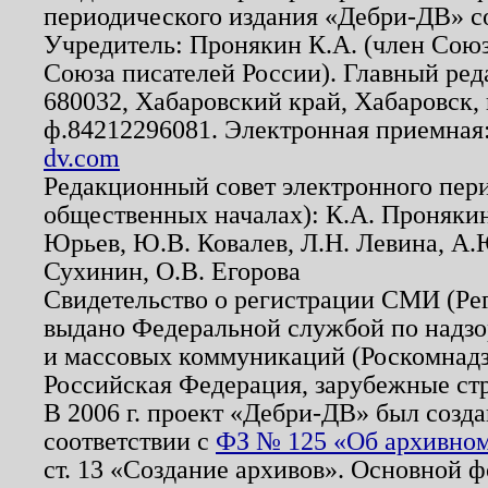
периодического издания «Дебри-ДВ» с
Учредитель: Пронякин К.А. (член Союз
Союза писателей России). Главный ред
680032, Хабаровский край, Хабаровск, п
ф.84212296081. Электронная приемная
dv.com
Редакционный совет электронного пер
общественных началах): К.А. Проняки
Юрьев, Ю.В. Ковалев, Л.Н. Левина, А.
Сухинин, О.В. Егорова
Свидетельство о регистрации СМИ (Р
выдано Федеральной службой по надзо
и массовых коммуникаций (Роскомнадзо
Российская Федерация, зарубежные ст
В 2006 г. проект «Дебри-ДВ» был созда
соответствии с
ФЗ № 125 «Об архивном
ст. 13 «Создание архивов». Основной ф