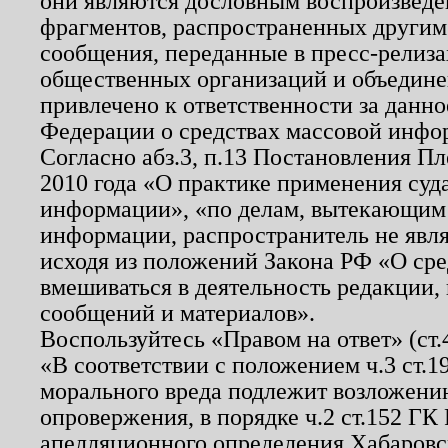
они являются дословным воспроизведе
фрагментов, распространенных другим
сообщения, переданные в пресс-релиза
общественных организаций и объединен
привлечено к ответственности за данн
Федерации о средствах массовой инфо
Согласно абз.3, п.13 Постановления П
2010 года «О практике применения суд
информации», «по делам, вытекающим
информации, распространитель не явл
исходя из положений Закона РФ «О ср
вмешиваться в деятельность редакции, 
сообщений и материалов».
Воспользуйтесь «Правом на ответ» (ст
«В соответствии с положением ч.3 ст.
морального вреда подлежит возложению
опровержения, в порядке ч.2 ст.152 ГК 
апелляционного определения Хабаровско