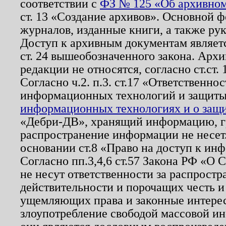
соответствии с
ФЗ № 125 «Об архивном
ст. 13 «Создание архивов». Основной ф
журналов, изданные книги, а также ру
Доступ к архивным документам являетс
ст. 24 вышеобозначенного закона. Арх
редакции не относятся, согласно ст.ст. 
Согласно ч.2. п.3. ст.17 «Ответственн
информационных технологий и защит
информационных технологиях и о защит
«Дебри-ДВ», хранящий информацию, гр
распространение информации не несет.
основании ст.8 «Право на доступ к ин
Согласно пп.3,4,6 ст.57 Закона РФ «О
не несут ответственности за распрост
действительности и порочащих честь и
ущемляющих права и законные интере
злоупотребление свободой массовой ин