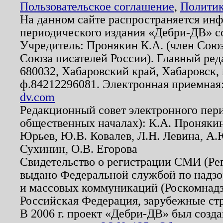
Пользовательское соглашение
,
Политик
На данном сайте распространяется ин
периодического издания «Дебри-ДВ» с
Учредитель: Пронякин К.А. (член Союз
Союза писателей России). Главный ред
680032, Хабаровский край, Хабаровск, п
ф.84212296081. Электронная приемная
dv.com
Редакционный совет электронного пер
общественных началах): К.А. Проняки
Юрьев, Ю.В. Ковалев, Л.Н. Левина, А.
Сухинин, О.В. Егорова
Свидетельство о регистрации СМИ (Р
выдано Федеральной службой по надзо
и массовых коммуникаций (Роскомнадзо
Российская Федерация, зарубежные ст
В 2006 г. проект «Дебри-ДВ» был созда