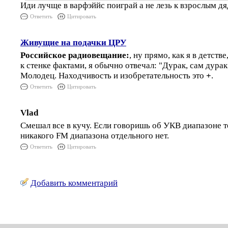
Иди лучще в варфэййс поиграй а не лезь к взрослым д
Ответить
Цитировать
Живущие на подачки ЦРУ
Российское радиовещание:
, ну прямо, как я в детств
к стенке фактами, я обычно отвечал: "Дурак, сам дурак
Молодец. Находчивость и изобретательность это
+
.
Ответить
Цитировать
Vlad
Смешал все в кучу. Если говоришь об УКВ диапазоне т
никакого FM диапазона отдельного нет.
Ответить
Цитировать
Добавить комментарий