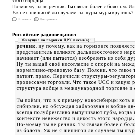
этого народца.
По-моему ты не речник. Ты связан более с болотом. Или
Уж не с шишигой ли случаем ты шуры-муры крутишь?
Ответить
Цитировать
Российское радиовещание:
Живущие на подачки ЦРУ
речник
, ну почему, как на горизонте появляет
представитель великого дальневосточного наро
начинает (или пытается) изобразить из себя ду
Ну ты выдай своё несогласие с опорой на ме
нормативно-правовую базу. Поясни, что такое 
патент, право. Перечисли структуры-регулято
процессами торговли. Что такое UCC и какую р
структура вобще в международной торговле и 
Ты пойми, что в к примеру новосибирцы хоть и
сибиряки, но обсуждая хабаровчан и вобще дв
всегда полубрезгливо выпучивают губы, когда
контексте невежество и дикость этого народца.
По-моему ты не речник. Ты связан более с бол
из болота. Уж не с шишигой ли случаем ты ш