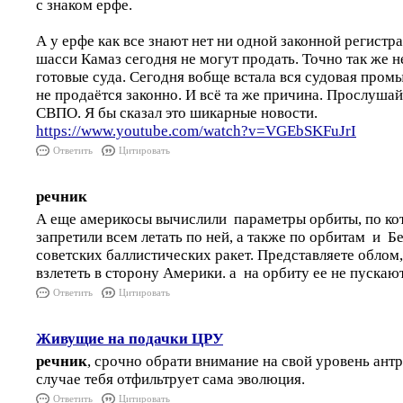
с знаком ерфе.
А у ерфе как все знают нет ни одной законной регистр
шасси Камаз сегодня не могут продать. Точно так же н
готовые суда. Сегодня вобще встала вся судовая пром
не продаётся законно. И всё та же причина. Прослушай
СВПО. Я бы сказал это шикарные новости.
https://www.youtube.com/watch?v=VGEbSKFuJrI
Ответить
Цитировать
речник
А еще америкосы вычислили параметры орбиты, по кот
запретили всем летать по ней, а также по орбитам и Б
советских баллистических ракет. Представляете облом
взлететь в сторону Америки. а на орбиту ее не пускаю
Ответить
Цитировать
Живущие на подачки ЦРУ
речник
, срочно обрати внимание на свой уровень ант
случае тебя отфильтрует сама эволюция.
Ответить
Цитировать