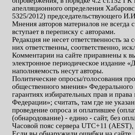
опровержения, в порядке ч.2 ст.152 ГК 
апелляционного определения Хабаровско
5325/2012) председательствующего И.И
Мнения авторов материалов не всегда 
вступает в переписку с авторами.
Редакция не несет ответственность за
них ответственны, соответственно, иск
Комментарии на сайте приравнены к в
электронное периодическое издание «Д
наполняемость несут авторы.
Политические опросы/голосования пров
общественного мнения» Федерального з
гарантиях избирательных прав и права
Федерации»; считать, там где не указан
проведение опроса и оплатившее (опл
(обнародование) - едино - сайт, без опл
Часовой пояс сервера UTC+11 (AEST),
Если вы обнаружили ошибки на сайте,