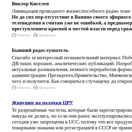
Виктор Киселев
Ликвидация проводного жизнеспособного радио тоже 
Но до сих пор отсутствие в Ванино своего эфирного
телевидения я считаю уже не ошибкой, а преднам
преступлением краевой и местой власти перед гр
Ответить
Цитировать
Бывший радослушатель
Спасибо за интересный познавательный материал. По
ДВ таких хороших, аналитических публикаций. Попроб
актуальные размышления, немного переработав формат
администрацию Президента,Привительство, Минкомсвя
чего и получится. Как говориться стучащему да открою
Ответить
Цитировать
Живущие на подачки ЦРУ
Те разрешённые частоты, которые были зарегистриро
никуда не делись, но если они ранее эксплуатировались 
сегодня уже запрещены в UCC, потому что все продукц
товарными знаками или регистрацией в СССР не прини