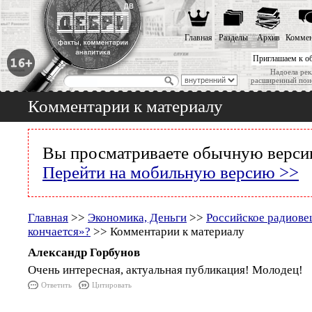
Главная
Разделы
Архив
Коммен
Приглашаем к о
Надоела рек
расширенный пои
Комментарии к материалу
Вы просматриваете обычную версию
Перейти на мобильную версию >>
Главная
>>
Экономика, Деньги
>>
Российское радиове
кончается»?
>> Комментарии к материалу
Александр Горбунов
Очень интересная, актуальная публикация! Молодец!
Ответить
Цитировать