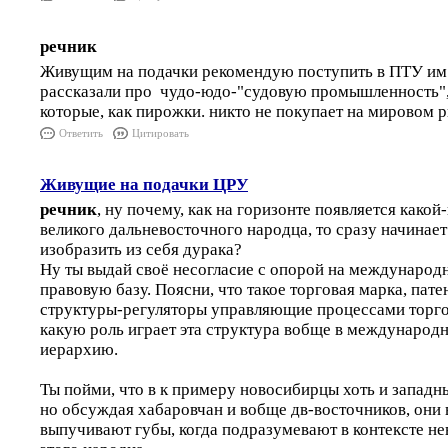
речник
Живущим на подачки рекомендую поступить в ПТУ им.
рассказали про чудо-юдо-"судовую промышленность", 
которые, как пирожки. никто не покупает на мировом р
Ответить
Цитировать
Живущие на подачки ЦРУ
речник
, ну почему, как на горизонте появляется какой
великого дальневосточного народца, то сразу начинает
изобразить из себя дурака?
Ну ты выдай своё несогласие с опорой на междунаро
правовую базу. Поясни, что такое торговая марка, пате
структуры-регуляторы управляющие процессами торго
какую роль играет эта структура вобще в международн
иерархию.
Ты пойми, что в к примеру новосибирцы хоть и западны
но обсуждая хабаровчан и вобще дв-восточников, они 
выпучивают губы, когда подразумевают в контексте не