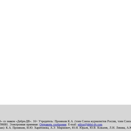
В» со знаком «Дебри-ДВ». 16+ Учредитель: Пронякин К.А. (член Союза журналистов России, член Союза
2296081. Электронная приемная:
Отправить сообщение
. E-mail:
editor@debri-dv.com
алах): К.А. Пронякин, И.Ю. Харитонова, А.Э. Мирмович, Ю.Н. Юрьев, Ю.В. Ковалев, Л.Н. Левина, А.