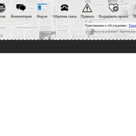
хив
Комментарии
Форум
Обратная связь
Правила
Поддержать проект
М
Приглашаем к обсуждению:
Трил
Надоела реклама? Зарегистри
ск