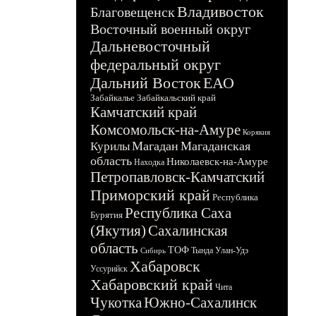
Владивосток
Благовещенск
Восточный военный округ
Дальневосточный
федеральный округ
Дальний Восток
ЕАО
Забайкалье
Забайкальский край
Камчатский край
Комсомольск-на-Амуре
Корякия
Магадан
Магаданская
Курилы
область
Николаевск-на-Амуре
Находка
Петропавловск-Камчатский
Приморский край
Республика
Республика Саха
Бурятия
(Якутия)
Сахалинская
область
ТОФ
Тында
Улан-Удэ
Сибирь
Хабаровск
Уссурийск
Хабаровский край
Чита
Чукотка
Южно-Сахалинск