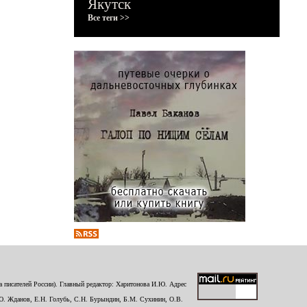
Якутск
Все теги >>
 писателей России). Главный редактор: Харитонова И.Ю. Адрес
Ю. Жданов, Е.Н. Голубь, С.Н. Бурындин, Б.М. Сухинин, О.В.