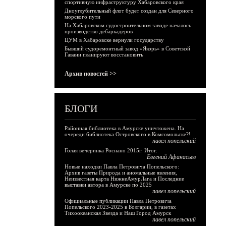
спортивную инфраструктуру Хабаровского края
Дноуглубительный флот будет создан для Северного
морского пути
На Хабаровском судостроительном заводе началось
производство дебаркадеров
ЦУМ в Хабаровске вернули государству
Бывший судоремонтный завод «Якорь» в Советской
Гавани планируют восстановить
Архив новостей >>
БЛОГИ
Районная библиотека в Амурске уничтожена. На
очереди библиотека Островского в Комсомольске?!
павел попельский
Голая вечеринка Роснано 2015г. Итог.
Евгений Афанасьев
Новые находки Павла Петровича Попельского:
Архив газеты Природа и аномальные явления,
Неизвестная карта НижнеАмурЛага и Последние
выставки автора в Амурске по 2025
павел попельский
Официальные публикации Павла Петровича
Попельского 2023-2025 в Болгарии, в газетах
Тихоокеанская Звезда и Наш Город Амурск
павел попельский