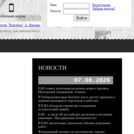
Имя:
Регистрация
Забыли пароль?
Пароль:
обильная версия
огия "Китобои" А. Вахова.
руйтесь, или авторизуйтесь.
НОВОСТИ
07.08.2026
ЕАО станет пилотным регионом нового проекта
Мастерской управления «Сенеж»
В Хабаровском крае быстрее всего растут зарплаты у
административного персонала и рабочих
В ЕАО обсудили стратегию сохранения
исторической памяти
ЕАО - в числе 40 российских регионов-участников
кампании «Продвижение безопасности»
В ЕАО значительно увеличены объемы дорожных
работ
Федеральный эксперт по достоинству оценил