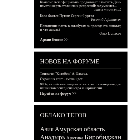
Комсомольск официально продолжает отмечать День
памяти жертв сталинских репрессий: задумаемся...
павел попельский
Кого боится Путин: Сергей Фургал
Евгений Афанасьев
Повышение платы в автобусах за проезд: кто виноват,
и что делать?
Олег Паньков
Архив блогов >>
НОВОЕ НА ФОРУМЕ
Трилогия "Китобои" А. Вахова.
Охранник спит - смена идёт
80% российского медиаконтента это телевидение для
пациентов психдиспансера и наркологии.
Перейти на форум >>
ОБЛАКО ТЕГОВ
Азия
Амурская область
Биробиджан
Анадырь
Арктика