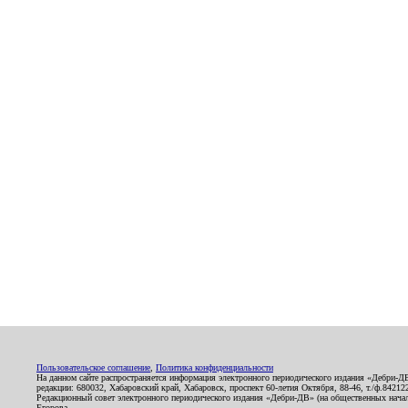
Пользовательское соглашение
,
Политика конфиденциальности
На данном сайте распространяется информация электронного периодического издания «Дебри-Д
редакции: 680032, Хабаровский край, Хабаровск, проспект 60-летия Октября, 88-46, т./ф.8421
Редакционный совет электронного периодического издания «Дебри-ДВ» (на общественных нач
Егорова