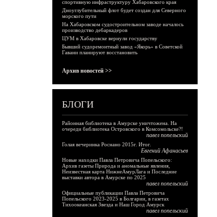
спортивную инфраструктуру Хабаровского края
Дноуглубительный флот будет создан для Северного
морского пути
На Хабаровском судостроительном заводе началось
производство дебаркадеров
ЦУМ в Хабаровске вернули государству
Бывший судоремонтный завод «Якорь» в Советской
Гавани планируют восстановить
Архив новостей >>
БЛОГИ
Районная библиотека в Амурске уничтожена. На
очереди библиотека Островского в Комсомольске?!
павел попельский
Голая вечеринка Роснано 2015г. Итог.
Евгений Афанасьев
Новые находки Павла Петровича Попельского:
Архив газеты Природа и аномальные явления,
Неизвестная карта НижнеАмурЛага и Последние
выставки автора в Амурске по 2025
павел попельский
Официальные публикации Павла Петровича
Попельского 2023-2025 в Болгарии, в газетах
Тихоокеанская Звезда и Наш Город Амурск
павел попельский