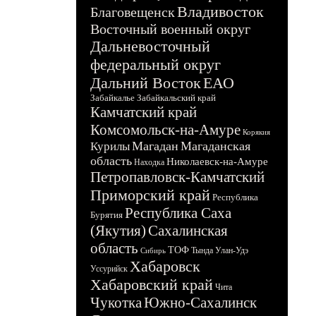
Владивосток
Благовещенск
Восточный военный округ
Дальневосточный
федеральный округ
Дальний Восток
ЕАО
Забайкалье
Забайкальский край
Камчатский край
Комсомольск-на-Амуре
Корякия
Магадан
Магаданская
Курилы
область
Николаевск-на-Амуре
Находка
Петропавловск-Камчатский
Приморский край
Республика
Республика Саха
Бурятия
(Якутия)
Сахалинская
область
ТОФ
Тында
Улан-Удэ
Сибирь
Хабаровск
Уссурийск
Хабаровский край
Чита
Чукотка
Южно-Сахалинск