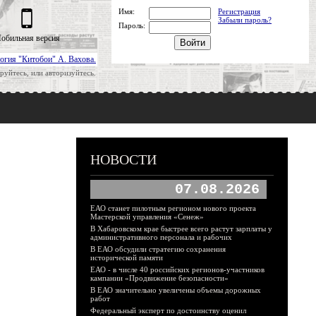
Имя:
Регистрация
Забыли пароль?
Пароль:
обильная версия
огия "Китобои" А. Вахова.
руйтесь, или авторизуйтесь.
НОВОСТИ
07.08.2026
ЕАО станет пилотным регионом нового проекта
Мастерской управления «Сенеж»
В Хабаровском крае быстрее всего растут зарплаты у
административного персонала и рабочих
В ЕАО обсудили стратегию сохранения
исторической памяти
ЕАО - в числе 40 российских регионов-участников
кампании «Продвижение безопасности»
В ЕАО значительно увеличены объемы дорожных
работ
Федеральный эксперт по достоинству оценил