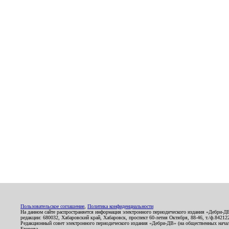
Пользовательское соглашение
,
Политика конфиденциальности
На данном сайте распространяется информация электронного периодического издания «Дебри-Д
редакции: 680032, Хабаровский край, Хабаровск, проспект 60-летия Октября, 88-46, т./ф.8421
Редакционный совет электронного периодического издания «Дебри-ДВ» (на общественных нач
Егорова