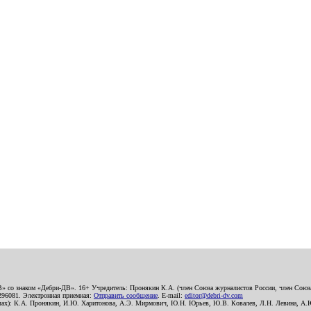
В» со знаком «Дебри-ДВ». 16+ Учредитель: Пронякин К.А. (член Союза журналистов России, член Союза
2296081. Электронная приемная:
Отправить сообщение
. E-mail:
editor@debri-dv.com
алах): К.А. Пронякин, И.Ю. Харитонова, А.Э. Мирмович, Ю.Н. Юрьев, Ю.В. Ковалев, Л.Н. Левина, А.