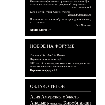
Комсомольск официально продолжает отмечать День
памяти жертв сталинских репрессий: задумаемся...
павел попельский
Кого боится Путин: Сергей Фургал
Евгений Афанасьев
Повышение платы в автобусах за проезд: кто виноват,
и что делать?
Олег Паньков
Архив блогов >>
НОВОЕ НА ФОРУМЕ
Трилогия "Китобои" А. Вахова.
Охранник спит - смена идёт
80% российского медиаконтента это телевидение для
пациентов психдиспансера и наркологии.
Перейти на форум >>
ОБЛАКО ТЕГОВ
Азия
Амурская область
Биробиджан
Анадырь
Арктика