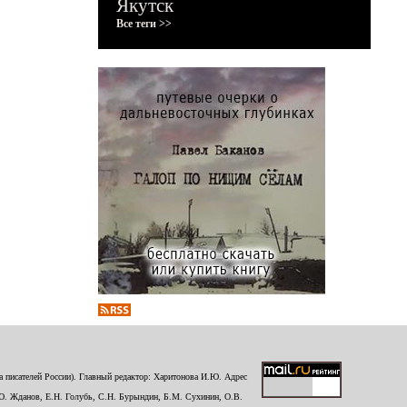
Якутск
Все теги >>
 писателей России). Главный редактор: Харитонова И.Ю. Адрес
Ю. Жданов, Е.Н. Голубь, С.Н. Бурындин, Б.М. Сухинин, О.В.