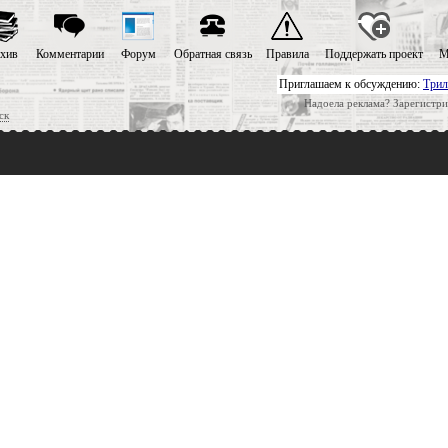
хив
Комментарии
Форум
Обратная связь
Правила
Поддержать проект
М
Приглашаем к обсуждению:
Трил
Надоела реклама? Зарегистри
ск