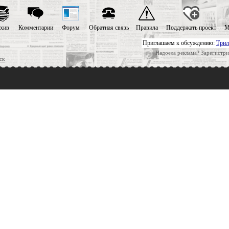
хив
Комментарии
Форум
Обратная связь
Правила
Поддержать проект
М
Приглашаем к обсуждению:
Трил
Надоела реклама? Зарегистри
ск