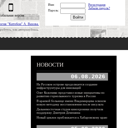
Имя:
Регистрация
Забыли пароль?
Пароль:
обильная версия
огия "Китобои" А. Вахова.
руйтесь, или авторизуйтесь.
НОВОСТИ
06.08.2026
На Русском острове продолжается создание
инфраструктуры для инноваций
Олег Кожемяко представил новые инициативы по
развитию горнолыжного туризма в России
В краевой больнице имени Владимирцева освоили
новую методику восстановления после инсульта
Дальневосточная студия кинохроники получила
поддержку Дмитрия Демешина
Новый циклон приближается к Хабаровскому краю