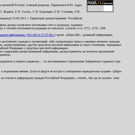
 писателей России). Главный редактор: Харитонова И.Ю. Адрес
Ю. Жданов, Е.Н. Голубь, С.Н. Бурындин, Б.М. Сухинин, О.В.
надзор) 16.06.2011 г. Территория распространения: Российская
й фонд архива составляют публикации газет и журналов, изданные
к частной собственности редакции не относятся, согласно ст.ст. 1275, 1276, 1306
щите информации» (ФЗ-149 от 27.07.06 г.)
архив «Дебри-ДВ», хранящий информацию,
ь и достоинство граждан и организаций, либо ущемляющих права и законные интересы граждан,
ов, распространенных другим средством массовой информации (а также сообщения, переданные
сийской Федерации о средствах массовой информации».
из содержания распространенной информации, распространитель не является надлежащим
ериалов».
редителя и главного редактор», - из апелляционного определения Хабаровского краевого суда
ны к выражению мнения. Блоги и форум не входят в электронное периодическое издание «Дебри-
а участие в референдуме граждан Российской Федерации»; считать, там где не указано: лицо