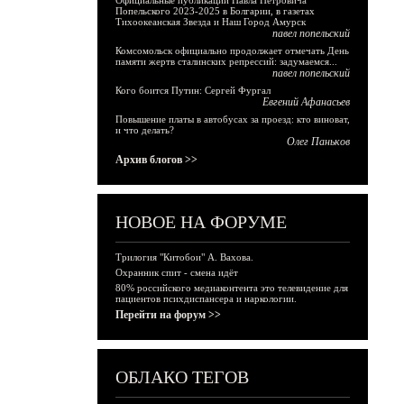
Официальные публикации Павла Петровича
Попельского 2023-2025 в Болгарии, в газетах
Тихоокеанская Звезда и Наш Город Амурск
павел попельский
Комсомольск официально продолжает отмечать День
памяти жертв сталинских репрессий: задумаемся...
павел попельский
Кого боится Путин: Сергей Фургал
Евгений Афанасьев
Повышение платы в автобусах за проезд: кто виноват,
и что делать?
Олег Паньков
Архив блогов >>
НОВОЕ НА ФОРУМЕ
Трилогия "Китобои" А. Вахова.
Охранник спит - смена идёт
80% российского медиаконтента это телевидение для
пациентов психдиспансера и наркологии.
Перейти на форум >>
ОБЛАКО ТЕГОВ