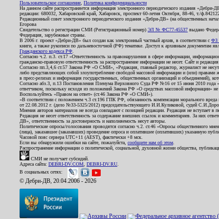
Пользовательское соглашение
,
Политика конфиденциальности
На данном сайте распространяется информация электронного периодического издания «Дебри-Д
редакции: 680032, Хабаровский край, Хабаровск, проспект 60-летия Октября, 88-46, т./ф.8421
Редакционный совет электронного периодического издания «Дебри-ДВ» (на общественных нач
Егорова
Свидетельство о регистрации СМИ (Регистрационный номер)
ЭЛ № ФС77-45537
выдано Федера
Федерация, зарубежные страны.
В 2006 г. проект «Дебри-ДВ» был создан как электронный частный архив, в соответствии с
ФЗ 
книги, а также рукописи по дальневосточной (РФ) тематике. Доступ к архивным документам явля
Гражданского кодекса РФ
.
Согласно ч.2. п.3. ст.17 «Ответственность за правонарушения в сфере информации, информац
гражданско-правовую ответственность за распространение информации не несет. Сайт и редакци
Согласно пп.3,4,6 ст.57 Закона РФ «О СМИ», «Редакция, главный редактор, журналист не несут
либо представляющих собой злоупотребление свободой массовой информации и (или) правами ж
в пресс-релизах и информация государственных, общественных организаций и объединений), кот
Согласно абз.3, п.13 Постановления Пленума Верховного Суда РФ №16 от 15 июня 2010 года 
ответчиком, поскольку исходя из положений Закона РФ «О средствах массовой информации» не 
Воспользуйтесь «Правом на ответ» (ст.46 Закона РФ «О СМИ»).
«В соответствии с положением ч.3 ст.196 ГПК РФ, обязанность компенсации морального вреда п
от 22.08.2012 г. (дело №33-5325/2012) председательствующего И.И.Куликовой, судей С.И.Дор
Мнения авторов материалов не всегда совпадают с позицией редакции. Редакция не вступает в п
Редакция не несет ответственность за содержание внешних ссылок и комментариев. За них отве
ДВ», ответственность за достоверность и наполняемость несут авторы.
Политические опросы/голосования проводятся согласно ч.2. ст.46 «Опросы общественного мнени
(лица), заказавшее (заказавших) проведение опроса и оплатившее (оплативших) указанную публик
Часовой пояс сервера UTC+11 (AEST), фактически +8 мск.
Если вы обнаружили ошибки на сайте, пожалуйста,
сообщите нам об этом
.
Распространение информации о политической, социальной, духовной жизни общества, публикац
СМИ не получает субсидий.
Адреса сайта:
DEBRI-DV.COM
,
DEBRI-DV.RU
.
В социальных сетях:
© Дебри-ДВ, 20.04.2006 - 2026