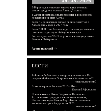
05.08.2026
В Биробиджане прошел мастер-класс стилиста
международного уровня Алекса Датского
В Хабаровском крае подготовились к возможному
повышению уровня Амура
Более 40 социальных выплат проиндексируют в
Хабаровском крае в 2027 году
Более 1 000 тонн бензина и дизтоплива доставили в
северные территории Хабаровского края
Бесплатную сеть Wi-Fi запустили на площади имени
Ленина в Хабаровске
Архив новостей >>
БЛОГИ
Районная библиотека в Амурске уничтожена. На
очереди библиотека Островского в Комсомольске?!
павел попельский
Голая вечеринка Роснано 2015г. Итог.
Евгений Афанасьев
Новые находки Павла Петровича Попельского:
Архив газеты Природа и аномальные явления,
Неизвестная карта НижнеАмурЛага и Последние
выставки автора в Амурске по 2025
павел попельский