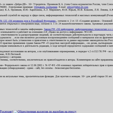
В» со знаком «Дебри-ДВ». 16+ Учредитель: Пронякин К.А. (член Союза журналистов России, член Союза
2296081. Электронная приемная:
Отправить сообщение
. E-mail:
editor@debri-dv.com
алах): К.А. Пронякин, И.Ю. Харитонова, А.Э. Мирмович, Ю.Н. Юрьев, Ю.В. Ковалев, Л.Н. Левина, А.
льной службой по надзору в сфере связи, информационных технологий и массовых коммуникаций (Роском
№ 125 «Об архивном деле в Российской Федерации»
, согласно п. 2 ст. 13 «Создание архивов». Основно
ется открытым в электронном виде, согласно п. 1 ст. 24 вышеобозначенного закона. Архивные документы 
ионных технологий и защиты информации»
Закона РФ «Об информации, информационных технологиях и о за
я основываются и работают на основании ст.8 «Право на доступ к информации» ФЗ-149.
 ответственности за распространение сведений, не соответствующих действительности и порочащих чест
урналиста: ...если они являются дословным воспроизведением сообщений и материалов или их фрагмент
орое может быть установлено и привлечено к ответственности за данное нарушение законодательства Рос
«О практике применения судами Закона РФ «О средствах массовой информации», «по делам, вытекающим 
вправе вмешиваться в деятельность редакции, в ходе которой определяется содержание сообщений и мат
одлежит возложению на авторов, а по опубликованию опровержения, в порядке ч.2 ст.152 ГК РФ - на уч
ожко, Н.В.Пестовой.
ереписку с авторами.
тственны, соответственно, исключительно их правообладатели и авторы. Комментарии на сайте приравне
я» Федерального закона от 12.06.2002 г. № 67-ФЗ «Об основных гарантиях избирательных прав и права н
ацию (обнародование) - едино - сайт, без оплаты - безвозмездно/бесплатно.
ии на актуальные темы, просветительские функции. Для мужчин и женщин. 16+ для детей старше 16 лет.