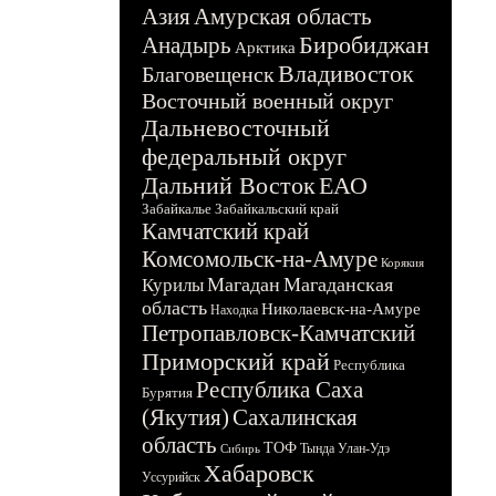
Азия
Амурская область
Биробиджан
Анадырь
Арктика
Владивосток
Благовещенск
Восточный военный округ
Дальневосточный
федеральный округ
Дальний Восток
ЕАО
Забайкалье
Забайкальский край
Камчатский край
Комсомольск-на-Амуре
Корякия
Магадан
Магаданская
Курилы
область
Николаевск-на-Амуре
Находка
Петропавловск-Камчатский
Приморский край
Республика
Республика Саха
Бурятия
(Якутия)
Сахалинская
область
ТОФ
Тында
Улан-Удэ
Сибирь
Хабаровск
Уссурийск