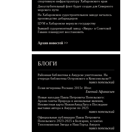
спортивную инфраструктуру Хабаровского края
Дноуглубительный флот будет создан для Северного
морского пути
На Хабаровском судостроительном заводе началось
производство дебаркадеров
ЦУМ в Хабаровске вернули государству
Бывший судоремонтный завод «Якорь» в Советской
Гавани планируют восстановить
Архив новостей >>
БЛОГИ
Районная библиотека в Амурске уничтожена. На
очереди библиотека Островского в Комсомольске?!
павел попельский
Голая вечеринка Роснано 2015г. Итог.
Евгений Афанасьев
Новые находки Павла Петровича Попельского:
Архив газеты Природа и аномальные явления,
Неизвестная карта НижнеАмурЛага и Последние
выставки автора в Амурске по 2025
павел попельский
Официальные публикации Павла Петровича
Попельского 2023-2025 в Болгарии, в газетах
Тихоокеанская Звезда и Наш Город Амурск
павел попельский