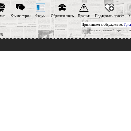
хив
Комментарии
Форум
Обратная связь
Правила
Поддержать проект
М
Приглашаем к обсуждению:
Трил
Надоела реклама? Зарегистри
ск