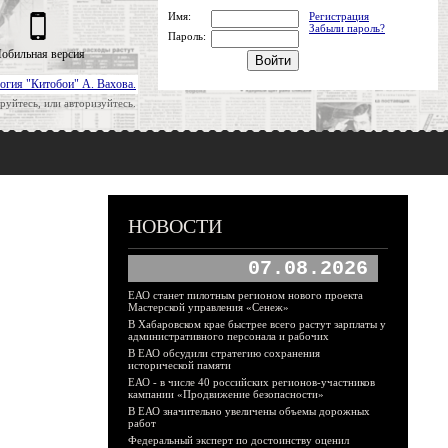
Имя:
Регистрация
Забыли пароль?
Пароль:
обильная версия
огия "Китобои" А. Вахова.
руйтесь, или авторизуйтесь.
НОВОСТИ
07.08.2026
ЕАО станет пилотным регионом нового проекта
Мастерской управления «Сенеж»
В Хабаровском крае быстрее всего растут зарплаты у
административного персонала и рабочих
В ЕАО обсудили стратегию сохранения
исторической памяти
ЕАО - в числе 40 российских регионов-участников
кампании «Продвижение безопасности»
В ЕАО значительно увеличены объемы дорожных
работ
Федеральный эксперт по достоинству оценил