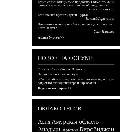
Комсомольск официально продолжает отмечать День
памяти жертв сталинских репрессий: задумаемся...
павел попельский
Кого боится Путин: Сергей Фургал
Евгений Афанасьев
Повышение платы в автобусах за проезд: кто виноват,
и что делать?
Олег Паньков
Архив блогов >>
НОВОЕ НА ФОРУМЕ
Трилогия "Китобои" А. Вахова.
Охранник спит - смена идёт
80% российского медиаконтента это телевидение для
пациентов психдиспансера и наркологии.
Перейти на форум >>
ОБЛАКО ТЕГОВ
Азия
Амурская область
Биробиджан
Анадырь
Арктика