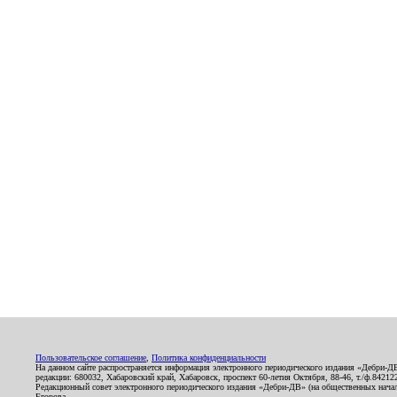
Пользовательское соглашение
,
Политика конфиденциальности
На данном сайте распространяется информация электронного периодического издания «Дебри-Д
редакции: 680032, Хабаровский край, Хабаровск, проспект 60-летия Октября, 88-46, т./ф.8421
Редакционный совет электронного периодического издания «Дебри-ДВ» (на общественных нач
Егорова