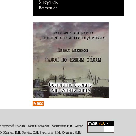
Якутск
Все теги >>
 писателей России). Главный редактор: Харитонова И.Ю. Адрес
Ю. Жданов, Е.Н. Голубь, С.Н. Бурындин, Б.М. Сухинин, О.В.