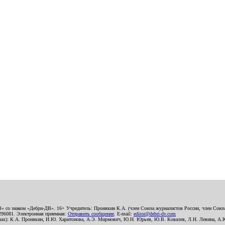
В» со знаком «Дебри-ДВ». 16+ Учредитель: Пронякин К.А. (член Союза журналистов России, член Союза
2296081. Электронная приемная:
Отправить сообщение
. E-mail:
editor@debri-dv.com
алах): К.А. Пронякин, И.Ю. Харитонова, А.Э. Мирмович, Ю.Н. Юрьев, Ю.В. Ковалев, Л.Н. Левина, А.