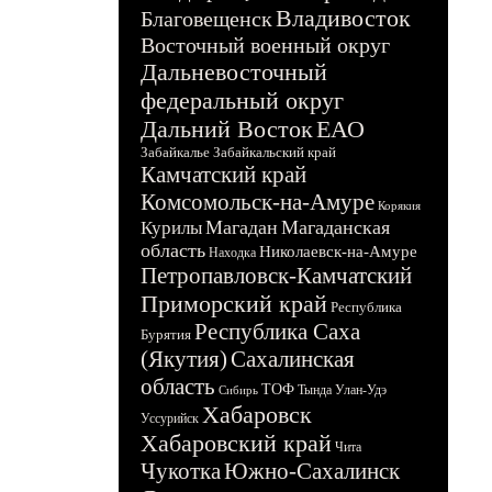
Владивосток
Благовещенск
Восточный военный округ
Дальневосточный
федеральный округ
Дальний Восток
ЕАО
Забайкалье
Забайкальский край
Камчатский край
Комсомольск-на-Амуре
Корякия
Магадан
Магаданская
Курилы
область
Николаевск-на-Амуре
Находка
Петропавловск-Камчатский
Приморский край
Республика
Республика Саха
Бурятия
(Якутия)
Сахалинская
область
ТОФ
Тында
Улан-Удэ
Сибирь
Хабаровск
Уссурийск
Хабаровский край
Чита
Чукотка
Южно-Сахалинск