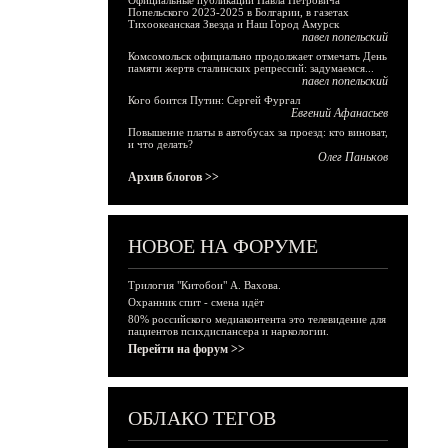
Официальные публикации Павла Петровича
Попельского 2023-2025 в Болгарии, в газетах
Тихоокеанская Звезда и Наш Город Амурск
павел попельский
Комсомольск официально продолжает отмечать День
памяти жертв сталинских репрессий: задумаемся...
павел попельский
Кого боится Путин: Сергей Фургал
Евгений Афанасьев
Повышение платы в автобусах за проезд: кто виноват,
и что делать?
Олег Паньков
Архив блогов >>
НОВОЕ НА ФОРУМЕ
Трилогия "Китобои" А. Вахова.
Охранник спит - смена идёт
80% российского медиаконтента это телевидение для
пациентов психдиспансера и наркологии.
Перейти на форум >>
ОБЛАКО ТЕГОВ