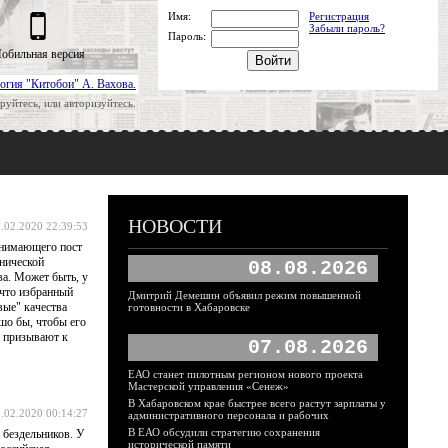
Имя:
Регистрация
Забыли пароль?
Пароль:
обильная версия
огия "Китобои" А. Вахова.
руйтесь, или авторизуйтесь.
НОВОСТИ
.02.2020 22:39:53
анимающего пост
нической
08.08.2026
ва. Может быть, у
 что избранный
Дмитрий Демешин объявил режим повышенной
вые" качества
готовности в Хабаровске
шо бы, чтобы его
з призывают к
07.08.2026
ЕАО станет пилотным регионом нового проекта
Мастерской управления «Сенеж»
В Хабаровском крае быстрее всего растут зарплаты у
.02.2020 00:14:27
административного персонала и рабочих
В ЕАО обсудили стратегию сохранения
 бездельников. У
исторической памяти