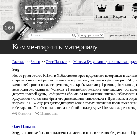
Главная
Разделы
Ар
расширенный пои
Комментарии к материалу
Главная
>>
Блоги
>>
Олег Паньков
>>
Максим Кукушкин - достойный кандидат
Serg
Новое руководство КПРФ в Хабаровском крае продолжает позориться и активн
секретаря вновь избранного комитета партии, кандидатом в губернаторы ЕАО,
кампанией против прежнего руководства крайкома в лице Громова,Постникова, и
него головокружение от "успехов"? Раньше был неприметным мелким торгашом, 
депутат краевой думы, собирается сбежать от выполнения наказов избирателей
Кукушкина и отказался брать его даже мелким чиновником в Правительство края
избрали. КПРФ еще раз дискредитирует себя в глазах населения после выявлени
себе варягов. У себя не нашлось достойной кандидатуры? Похвальная рекоменд
Ответить
Цитировать
Олег Паньков
Serg, в политике бывают политические деятели и политические бездельники. П