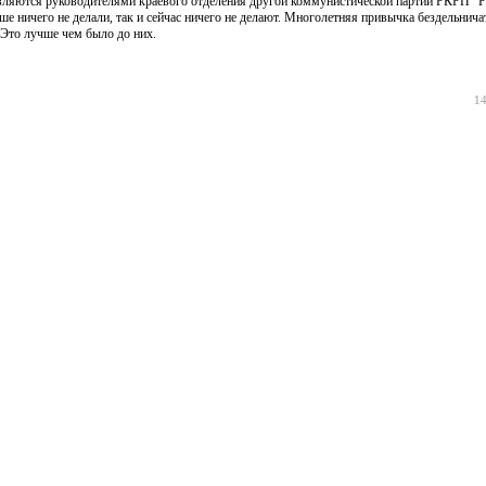
 являются руководителями краевого отделения другой коммунистической партии РКРП "
ше ничего не делали, так и сейчас ничего не делают. Многолетняя привычка бездельнича
 Это лучше чем было до них.
14