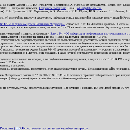
В» со знаком «Дебри-ДВ». 16+ Учредитель: Пронякин К.А. (член Союза журналистов России, член Союза
2296081. Электронная приемная:
Отправить сообщение
. E-mail:
editor@debri-dv.com
алах): К.А. Пронякин, И.Ю. Харитонова, А.Э. Мирмович, Ю.Н. Юрьев, Ю.В. Ковалев, Л.Н. Левина, А.
льной службой по надзору в сфере связи, информационных технологий и массовых коммуникаций (Роском
№ 125 «Об архивном деле в Российской Федерации»
, согласно п. 2 ст. 13 «Создание архивов». Основно
ется открытым в электронном виде, согласно п. 1 ст. 24 вышеобозначенного закона. Архивные документы 
ионных технологий и защиты информации»
Закона РФ «Об информации, информационных технологиях и о за
я основываются и работают на основании ст.8 «Право на доступ к информации» ФЗ-149.
 ответственности за распространение сведений, не соответствующих действительности и порочащих чест
урналиста: ...если они являются дословным воспроизведением сообщений и материалов или их фрагмент
орое может быть установлено и привлечено к ответственности за данное нарушение законодательства Рос
«О практике применения судами Закона РФ «О средствах массовой информации», «по делам, вытекающим 
вправе вмешиваться в деятельность редакции, в ходе которой определяется содержание сообщений и мат
одлежит возложению на авторов, а по опубликованию опровержения, в порядке ч.2 ст.152 ГК РФ - на уч
ожко, Н.В.Пестовой.
ереписку с авторами.
тственны, соответственно, исключительно их правообладатели и авторы. Комментарии на сайте приравне
я» Федерального закона от 12.06.2002 г. № 67-ФЗ «Об основных гарантиях избирательных прав и права н
ацию (обнародование) - едино - сайт, без оплаты - безвозмездно/бесплатно.
ии на актуальные темы, просветительские функции. Для мужчин и женщин. 16+ для детей старше 16 лет.