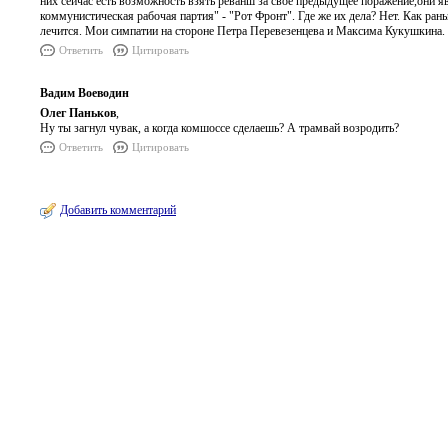
них сейчас есть возможность взять реванш за свое предыдущее поражение,они
коммунистическая рабочая партия" - "Рот Фронт". Где же их дела? Нет. Как рань
лечится. Мои симпатии на стороне Петра Перевезенцева и Максима Кукушкина.
Ответить
Цитировать
Вадим Воеводин
Олег Паньков
,
Ну ты загнул чувак, а когда комшоссе сделаешь? А трамвай возродить?
Ответить
Цитировать
Добавить комментарий