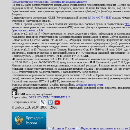
Пользовательское соглашение
,
Политика конфиденциальности
На данном сайте распространяется информация электронного периодического издания «Дебри-Д
редакции: 680032, Хабаровский край, Хабаровск, проспект 60-летия Октября, 88-46, т./ф.8421
Редакционный совет электронного периодического издания «Дебри-ДВ» (на общественных нач
Егорова
Свидетельство о регистрации СМИ (Регистрационный номер)
ЭЛ № ФС77-45537
выдано Федера
Федерация, зарубежные страны.
В 2006 г. проект «Дебри-ДВ» был создан как электронный частный архив, в соответствии с
ФЗ 
книги, а также рукописи по дальневосточной (РФ) тематике. Доступ к архивным документам явля
Гражданского кодекса РФ
.
Согласно ч.2. п.3. ст.17 «Ответственность за правонарушения в сфере информации, информац
гражданско-правовую ответственность за распространение информации не несет. Сайт и редакци
Согласно пп.3,4,6 ст.57 Закона РФ «О СМИ», «Редакция, главный редактор, журналист не несут
либо представляющих собой злоупотребление свободой массовой информации и (или) правами ж
в пресс-релизах и информация государственных, общественных организаций и объединений), кот
Согласно абз.3, п.13 Постановления Пленума Верховного Суда РФ №16 от 15 июня 2010 года 
ответчиком, поскольку исходя из положений Закона РФ «О средствах массовой информации» не 
Воспользуйтесь «Правом на ответ» (ст.46 Закона РФ «О СМИ»).
«В соответствии с положением ч.3 ст.196 ГПК РФ, обязанность компенсации морального вреда п
от 22.08.2012 г. (дело №33-5325/2012) председательствующего И.И.Куликовой, судей С.И.Дор
Мнения авторов материалов не всегда совпадают с позицией редакции. Редакция не вступает в п
Редакция не несет ответственность за содержание внешних ссылок и комментариев. За них отве
ДВ», ответственность за достоверность и наполняемость несут авторы.
Политические опросы/голосования проводятся согласно ч.2. ст.46 «Опросы общественного мнени
(лица), заказавшее (заказавших) проведение опроса и оплатившее (оплативших) указанную публик
Часовой пояс сервера UTC+11 (AEST), фактически +8 мск.
Если вы обнаружили ошибки на сайте, пожалуйста,
сообщите нам об этом
.
Распространение информации о политической, социальной, духовной жизни общества, публикац
СМИ не получает субсидий.
Адреса сайта:
DEBRI-DV.COM
,
DEBRI-DV.RU
.
В социальных сетях:
© Дебри-ДВ, 20.04.2006 - 2026