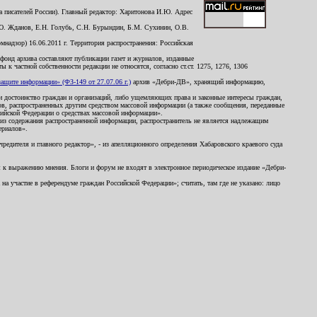
 писателей России). Главный редактор: Харитонова И.Ю. Адрес
Ю. Жданов, Е.Н. Голубь, С.Н. Бурындин, Б.М. Сухинин, О.В.
надзор) 16.06.2011 г. Территория распространения: Российская
й фонд архива составляют публикации газет и журналов, изданные
к частной собственности редакции не относятся, согласно ст.ст. 1275, 1276, 1306
щите информации» (ФЗ-149 от 27.07.06 г.)
архив «Дебри-ДВ», хранящий информацию,
ь и достоинство граждан и организаций, либо ущемляющих права и законные интересы граждан,
ов, распространенных другим средством массовой информации (а также сообщения, переданные
сийской Федерации о средствах массовой информации».
из содержания распространенной информации, распространитель не является надлежащим
ериалов».
редителя и главного редактор», - из апелляционного определения Хабаровского краевого суда
ны к выражению мнения. Блоги и форум не входят в электронное периодическое издание «Дебри-
а участие в референдуме граждан Российской Федерации»; считать, там где не указано: лицо