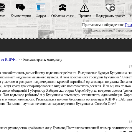
хив
Комментарии
Форум
Обратная связь
Правила
Поддержать проект
М
Приглашаем к обсуждению:
Трил
Надоела реклама? Зарегистри
ск
 от КПРФ...
>> Комментарии к материалу
17
о способствовать дальнейшему падению ее рейтинга. Выдвижение буржуя Кукушкина, з
 напоминает надувание мыльного пузыря. А чем прославился господин Кукушкин? Клевет
 участием в расправе над ветеранами краевой партийной организации по указке Зюгано
а тут сразу трансформировался в видного политического деятеля. Или он, как только
 и своих обещаний? Губернатор Хабаровского края Сергей Фургал вовремя оценил "дело
. Там ведь надо работать! А у Кукушкина опыта ведь нет никакого, одни амбиции. Хоро
я его некомпетентности. Расписалась в полном бессилии и организация КПРФ в ЕАО, ра
ация Панькова - лучшая негативная характеристика Кукушкина. Спасибо Олег!
18
режнее руководство крайкома в лице Громова,Постникова типичный пример политических