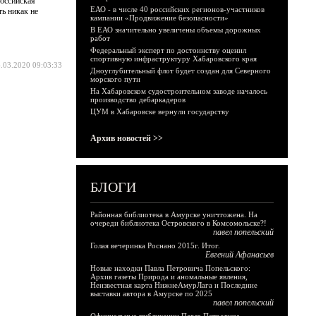
Российская
ЕАО - в числе 40 российских регионов-участников
ть никак не
кампании «Продвижение безопасности»
В ЕАО значительно увеличены объемы дорожных
работ
Федеральный эксперт по достоинству оценил
спортивную инфраструктуру Хабаровского края
.03.2020 09:03:33
Дноуглубительный флот будет создан для Северного
морского пути
На Хабаровском судостроительном заводе началось
производство дебаркадеров
ЦУМ в Хабаровске вернули государству
Архив новостей >>
БЛОГИ
Районная библиотека в Амурске уничтожена. На
очереди библиотека Островского в Комсомольске?!
павел попельский
Голая вечеринка Роснано 2015г. Итог.
Евгений Афанасьев
Новые находки Павла Петровича Попельского:
Архив газеты Природа и аномальные явления,
Неизвестная карта НижнеАмурЛага и Последние
выставки автора в Амурске по 2025
павел попельский