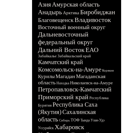
Азия
Амурская область
Биробиджан
Анадырь
Арктика
Владивосток
Благовещенск
Восточный военный округ
Дальневосточный
федеральный округ
Дальний Восток
ЕАО
Забайкалье
Забайкальский край
Камчатский край
Комсомольск-на-Амуре
Корякия
Магадан
Магаданская
Курилы
область
Николаевск-на-Амуре
Находка
Петропавловск-Камчатский
Приморский край
Республика
Республика Саха
Бурятия
(Якутия)
Сахалинская
область
ТОФ
Тында
Улан-Удэ
Сибирь
Хабаровск
Уссурийск