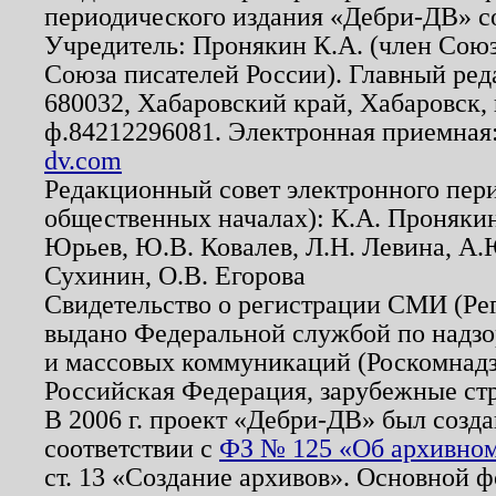
периодического издания «Дебри-ДВ» с
Учредитель: Пронякин К.А. (член Союз
Союза писателей России). Главный ред
680032, Хабаровский край, Хабаровск, п
ф.84212296081. Электронная приемная
dv.com
Редакционный совет электронного пер
общественных началах): К.А. Проняки
Юрьев, Ю.В. Ковалев, Л.Н. Левина, А.
Сухинин, О.В. Егорова
Свидетельство о регистрации СМИ (Р
выдано Федеральной службой по надзо
и массовых коммуникаций (Роскомнадзо
Российская Федерация, зарубежные ст
В 2006 г. проект «Дебри-ДВ» был созда
соответствии с
ФЗ № 125 «Об архивном
ст. 13 «Создание архивов». Основной ф