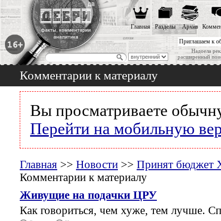
Главная
Разделы
Архив
Коммен
Приглашаем к о
Надоела рек
расширенный пои
Комментарии к материалу
Вы просматриваете обычну
Перейти на мобильную ве
Главная
>>
Новости
>>
Принят бюджет Х
Комментарии к материалу
Живущие на подачки ЦРУ
Как говориться, чем хуже, тем лучше. Сп