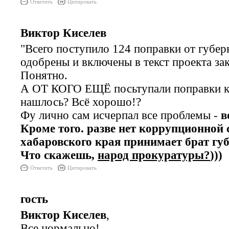
Ответить
Цитировать
Виктор Киселев
"Всего поступило 124 поправки от губер
одобрены и включены в текст проекта зак
Понятно.
А ОТ КОГО ЕЩЁ посьтупали поправки к
нашлось? Всё хорошо!?
Фу лично сам исчерпал все проблемы -
в
Кроме того. разве нет коррупционной
хабаровского края принимает брат гу
Что скажешь,
народ прокуратуры?
)))
Ответить
Цитировать
гость
Виктор Киселев
,
Все нормально!