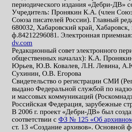
периодического издания «Дебри-ДВ» с
Учредитель: Пронякин К.А. (член Союз
Союза писателей России). Главный ред
680032, Хабаровский край, Хабаровск, п
ф.84212296081. Электронная приемная
dv.com
Редакционный совет электронного пер
общественных началах): К.А. Проняки
Юрьев, Ю.В. Ковалев, Л.Н. Левина, А.
Сухинин, О.В. Егорова
Свидетельство о регистрации СМИ (Р
выдано Федеральной службой по надзо
и массовых коммуникаций (Роскомнадзо
Российская Федерация, зарубежные ст
В 2006 г. проект «Дебри-ДВ» был созда
соответствии с
ФЗ № 125 «Об архивном
ст. 13 «Создание архивов». Основной ф