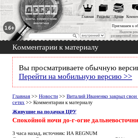
Главная
Разделы
Архив
Коммен
Приглашаем к о
Надоела рек
расширенный пои
Комментарии к материалу
Вы просматриваете обычную версию
Перейти на мобильную версию >>
Главная
>>
Новости
>>
Виталий Иваненко закрыл свои
сетях
>> Комментарии к материалу
Живущие на подачки ЦРУ
Спокойной ночи до-г-огие дальневосточн
3 часа назад, источник: ИА REGNUM