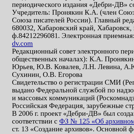
периодического издания «Дебри-ДВ» с
Учредитель: Пронякин К.А. (член Союз
Союза писателей России). Главный ред
680032, Хабаровский край, Хабаровск, п
ф.84212296081. Электронная приемная
dv.com
Редакционный совет электронного пер
общественных началах): К.А. Проняки
Юрьев, Ю.В. Ковалев, Л.Н. Левина, А.
Сухинин, О.В. Егорова
Свидетельство о регистрации СМИ (Р
выдано Федеральной службой по надзо
и массовых коммуникаций (Роскомнадзо
Российская Федерация, зарубежные ст
В 2006 г. проект «Дебри-ДВ» был созда
соответствии с
ФЗ № 125 «Об архивном
ст. 13 «Создание архивов». Основной ф