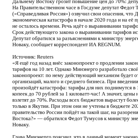
Дальнему Востоку грозит повышение цен до 70%: деп
На Правительственном часе в Госдуме депутат Федот 
(«Справедливая Россия») озвучил свои опасения, что 
экономическая катастрофа в начале 2020 года и на её
не осталось времени. Речь идёт о выравнивании тариф
Срок действующего закона о выравнивании тарифов ист
Депутат обратился за разъяснениями к министру энер
Новаку, сообщает корреспондент ИА REGNUM.
Источник: Reuters
«Я ещё год назад внёс законопроект о продлении зако
тарифов на 10 лет. Однако Минэнерго разработало сво
законопроект: по нему действующий механизм будет 
организаций, малого и среднего бизнеса. При введении
произойдёт катастрофа: тарифы для них поднимутся в 1
копеек до 70 рублей за 1 киловатт-час! А значит, цены 
взлетят до 70%. Расходы всех бюджетов вырастут боле
только в Якутии. При этом они не учтены в бюджете 2
правительство России пойдёт на такой шаг, на разорен
Востока?» — обратился Федот Тумусов к министру эн
Новаку.
Глава Минэнерго пояснил, что в данный момент законо